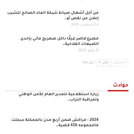
من أجل أشغال صيانة شبكة الماء الصالح للشرب
إعلان عن نقص أو…
4 أغسطس, 2026
مصرع قاصر غرقًا داخل صهريج مائي بإحدى
الضيعات الفلاحية…
31 يوليو, 2026
السابق
التالي
1 من 574
حوادث
زيارة استطلاعية للمدير العام للأمن الوطني
ولمراقبة التراب…
2024 : مراكش ضمن أربع مدن بالممكلة سجلت
مامجموعه 656 قضية…