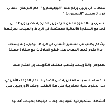
ات فى برلين برفع علم “البوليساريو” امام البرلمان الالماني
ذكرى تأسيس “الجمهورية “.
ب تسرب رسالة موجهة من طرف وزير الخارجية ناصر بوريطة الى
ت مع السفارة الألمانية المعتمدة في الرباط والهيئات المرتبطة
حيث لم يطلب من السفير الألماني في الرباط الرحيل، ولم يسحب
ول مرة يقدم فيها المغرب على قطع العلاقات مع سفارة معينة
موض والتأويلات. وتذهب مختلف التأويلات إلى اعتبار ملف
 مساند للسيادة المغربية على الصحراء لدعم الموقف الأمريكي.
ت الدبلوماسية المغربية على هذا الطلب، وحثت الأوروبيين على
 أنشطة استخباراتية تقوم بها جهات مرتبطة بهيئات ألمانية