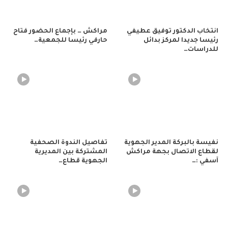
انتخاب الدكتور توفيق عطيفي
مراكش … بإجماع الحضور فتاح
رئيسا جديدا لمركز بدائل
حارفي رئيسا للجمعية…
للدراسات…
نفيسة بالبركة المدير الجهوية
تفاصيل الندوة الصحفية
لقطاع الاتصال بجهة مراكش
المشتركة بين المديرية
آسفي :…
الجهوية قطاع…