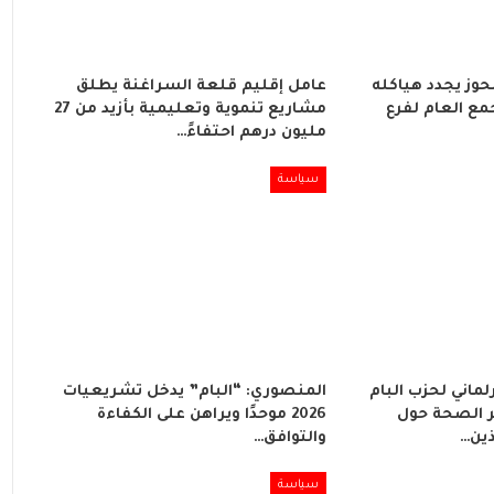
لحوز يجدد هياكله
عامل إقليم قلعة السراغنة يطلق
مع العام لفرع
مشاريع تنموية وتعليمية بأزيد من 27
مليون درهم احتفاءً…
سياسة
لماني لحزب البام
المنصوري: “البام” يدخل تشريعيات
 الصحة حول
2026 موحدًا ويراهن على الكفاءة
ذين…
والتوافق…
سياسة