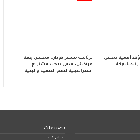
ؤكد أهمية تخليق
برئاسة سمير كودار.. مجلس جهة
202 وتعزيز المشاركة
مراكش–آسفي يبحث مشاريع
استراتيجية لدعم التنمية والبنية…
تصنيفات
حوادث