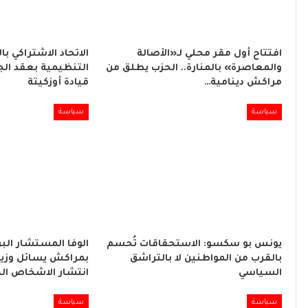
افتتاح أول مقر محلي لـ«الأصالة
الاتحاد الاشتراكي با
والمعاصرة» بالمنارة.. الحزب يطلق من
التنظيمية بعقد الج
مراكش دينامية…
قيادة أوزكيتة
سياسة
سياسة
يونس بو سكسو: الاستحقاقات تُحسم
الوفا المستشار البر
بالقرب من المواطنين لا بالتراشق
بمراكش يسائل وزير
السياسي
انتشار الاشخاص ال
سياسة
سياسة