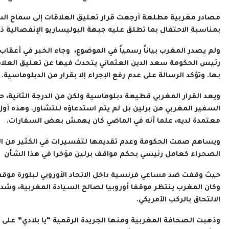
مصادر مغربية مطلعة أرجعت قرار تعليق العلاقات إلى سماح السلط
بمناسبة الاحتفال بما تطلق عليه جبهة البوليساريو الإنفصالية 
ولم يصدر المغرب بياناً رسمياً في الموضوع، وجاء الخبر في أعقا
رئيس الحكومة سعد الدين العثماني يتحدث فيها عن تعليق العلاقا
بها. وتؤكد الرسالة على عدم رفع الإجراء إلا بقرار من الدبلوماسية.
ويعد القرار المغربي قطيعة دبلوماسية ولكن من الدرجة الثانية، 
السفير المغربي من برلين بل لم يتم استدعاؤه للتشاور. وهذه أ
معتمدة لديه، علما أنه في الماضي كان يهمش بعض السفارات.
ويساهم صمت الحكومة وعدم تقديمها لتفسيرات في الكثير من الغ
الصحراء كعامل رئيسي بحكم مواقف برلين مؤخرا في هذا الشأن
حيث وقفت ضد مساعي فرنسية داخل الاتحاد الأوروبي لبلورة موقف
وكان المغرب ينتظر موقفا أوروبيا لصالح السيادة المغربية، وشدد
الالتحاق بالركب الأمريكي.
وذهبت الصحافة المغربية ومنها الجريدة الرقمية “يا بلادي” على