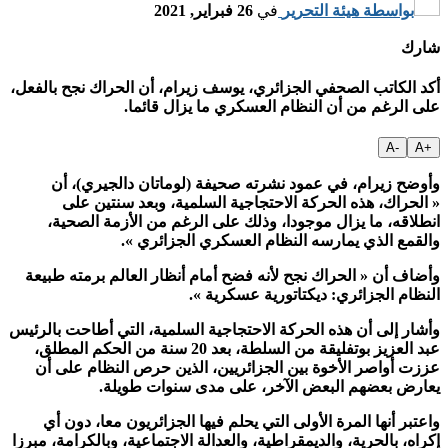
بواسطة
هيئة التحرير
في
26 فبراير, 2021
شارك
أكد الكاتب الصحفي الجزائري، يوسف زيرام، أن الحراك نجح بالفعل،
على الرغم من أن النظام العسكري ما يزال قائما.
-A
+A
وأوضح زيرام، في عمود نشرته صحيفة (لوماتان دالجيري)، أن
« الحراك، هذه الحركة الاحتجاجية السلمية، وبعد سنتين على
انطلاقه، ما يزال موجودا، وذلك على الرغم من الأزمة الصحية،
والقمع الذي يمارسه النظام العسكري الجزائري ».
وأضاف أن « الحراك نجح لأنه فضح أمام أنظار العالم برمته طبيعة
النظام الجزائري: ديكتاتورية عسكرية ».
وأشار إلى أن هذه الحركة الاحتجاجية السلمية، التي أطاحت بالرئيس
عبد العزيز بوتفليقة من السلطة، بعد 20 سنة من الحكم المطلق،
عززت أواصر الأخوة بين الجزائريين، الذين حرص النظام على أن
يعارض بعضهم البعض الآخر، على مدى سنوات طويلة.
واعتبر أنها المرة الأولى التي يحلم فيها الجزائريون معا، دون أي
إكراه، بالحرية، والديمقراطية، والعدالة الاجتماعية، وبالكرامة، مبرزا