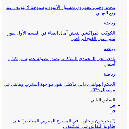
محمد وهبي: فخورون بمشوار الأسود وطموحنا لا يتوقف عند
ربع النهائي
رياضة
الكوكب المراكشي ينعش آمال البقاء في القسم الأول بفوز
ثمين على الفتح الرباطي
رياضة
نادي الحي المحمدي للملاكمة يتصدر بطولة عصبة مراكش-
آسفي
رياضة
الحكم الهولندي داني ماكيلي يقود مواجهة المغرب وهايتي في
مونديال 2026
السابق
التالي
فن
فن
(“مخرجون وتجارب في المسرح المغربي المعاصر” على
طاولة النقاش في المكتبة…