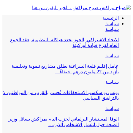
صباح مراكش - الخبر اليقين من هنا
الرئيسية
سياسة
سياسة
الاتحاد الاشتراكي بالحوز يجدد هياكله التنظيمية بعقد الجمع
العام لفرع قيادة أوزكيتة
سياسة
عامل إقليم قلعة السراغنة يطلق مشاريع تنموية وتعليمية
بأزيد من 27 مليون درهم احتفاءً…
سياسة
يونس بو سكسو: الاستحقاقات تُحسم بالقرب من المواطنين لا
بالتراشق السياسي
سياسة
الوفا المستشار البرلماني لحزب البام بمراكش يسائل وزير
الصحة حول انتشار الاشخاص الذين…