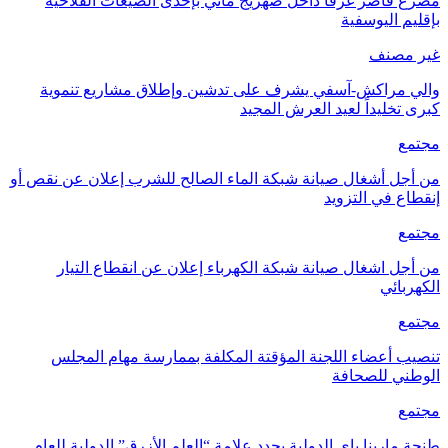
مصرع قاصر غرقًا داخل صهريج مائي بإحدى الضيعات الفلاحية
بإقليم اليوسفية
غير مصنف
والي مراكش-آسفي يشرف على تدشين وإطلاق مشاريع تنموية
كبرى تخليداً لعيد العرش المجيد
مجتمع
من أجل أشغال صيانة شبكة الماء الصالح للشرب إعلان عن نقص أو
إنقطاع في التزويد
مجتمع
من أجل اشغال صيانة شبكة الكهرباء إعلان عن انقطاع التيار
الكهربائي
مجتمع
تنصيب أعضاء اللجنة المؤقتة المكلفة بممارسة مهام المجلس
الوطني للصحافة
مجتمع
طنجة مارينا باي الدولية يجدد علامة “العلم الأزرق” الدولية للعام