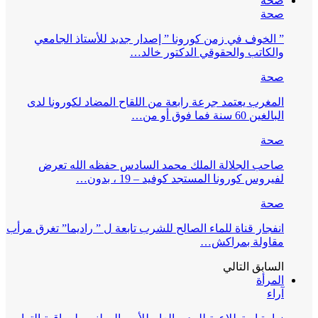
صحة
صحة
” الخوف في زمن كورونا ” إصدار جديد للأستاذ الجامعي
والكاتب والحقوقي الدكتور خالد…
صحة
المغرب يعتمد جرعة رابعة من اللقاح المضاد لكورونا لدى
البالغين 60 سنة فما فوق أو من…
صحة
صاحب الجلالة الملك محمد السادس حفظه الله تعرض
لفيروس كورونا المستجد كوفيد – 19 ، بدون…
صحة
انفجار قناة للماء الصالح للشرب تابعة ل ” راديما” تغرق مرأب
مقاولة بمراكش…
السابق
التالي
المرأة
آراء