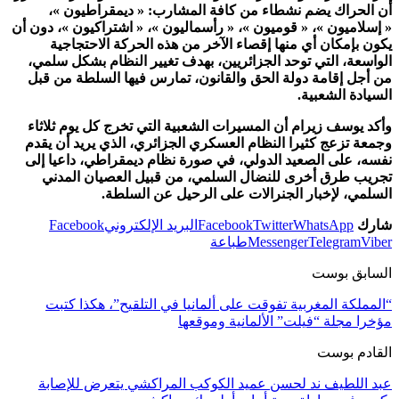
أن الحراك يضم نشطاء من كافة المشارب: « ديمقراطيون »،
« إسلاميون »، « قوميون »، « رأسماليون »، « اشتراكيون »، دون أن
يكون بإمكان أي منها إقصاء الآخر من هذه الحركة الاحتجاجية
الواسعة، التي توحد الجزائريين، بهدف تغيير النظام بشكل سلمي،
من أجل إقامة دولة الحق والقانون، تمارس فيها السلطة من قبل
السيادة الشعبية.
وأكد يوسف زيرام أن المسيرات الشعبية التي تخرج كل يوم ثلاثاء
وجمعة تزعج كثيرا النظام العسكري الجزائري، الذي يريد أن يقدم
نفسه، على الصعيد الدولي، في صورة نظام ديمقراطي، داعيا إلى
تجريب طرق أخرى للنضال السلمي، من قبيل العصيان المدني
السلمي، لإخبار الجنرالات على الرحيل عن السلطة.
شارك
WhatsApp
Twitter
Facebook
البريد الإلكتروني
Facebook
Viber
Telegram
Messenger
طباعة
السابق بوست
“المملكة المغربية تفوقت على ألمانيا في التلقيح”، هكذا كتبت
مؤخرا مجلة “فيلت” الألمانية وموقعها
القادم بوست
عبد اللطيف ند لحسن عميد الكوكب المراكشي يتعرض للإصابة