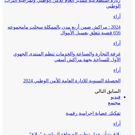
زيارة استطلاعية للمدير العام للأمن الوطني ولمراقبة التراب
الوطني
آراء
2024 : مراكش ضمن أربع مدن بالممكلة سجلت مامجموعه
656 قضية تتعلق بغسيل الأموال
آراء
غرفة التجارة والصناعة والخدمات تنظم المنتدى الجهوي
الأول للسياحة بجهة مراكش آسفي
آراء
الحصيلة السنوية للإدارة العامة للأمن الوطني 2024
السابق
التالي
فيديو
مجتمع
تفكيك عصابة إجرامية رقمية
آراء
بلاغ بشأن جدل تنظيم الصحافة الرياضية ” بلاغ”