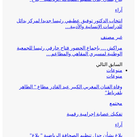
آراء
انتخاب الدكتور توفيق عطيفي رئيسا جديدا لمركز بدائل
للدراسات الإنسانية والأدبية…
غير مصنف
مراكش … بإجماع الحضور فتاح حارفي رئيسا للجمعية
الوطنية لمسيري المقاهي والمطاعم…
السابق
التالي
منوعات
منوعات
وفاة الفنان المغربي الكبير عبد القادر مطاع ” الطاهر
بلفرياط”
مجتمع
تفكيك عصابة إجرامية رقمية
آراء
بلاغ بشأن جدل تنظيم الصحافة الرياضية ” بلاغ”