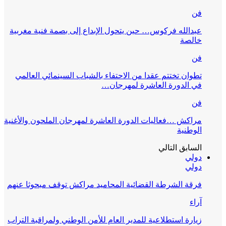
فن
عبدالله فركوس… حين يتحول الإبداع إلى بصمة فنية مغربية
خالصة
فن
تطوان تختتم عقدا من الاحتفاء بالشباب السينمائي العالمي
في الدورة العاشرة لمهرجان…
فن
مراكش …فعاليات الدورة العاشرة لمهرجان الملحون والأغنية
الوطنية
السابق
التالي
دولي
دولي
فرقة الشرطة القضائية المحاميد مراكش توقف مبحوثا عنهم
آراء
زيارة استطلاعية للمدير العام للأمن الوطني ولمراقبة التراب