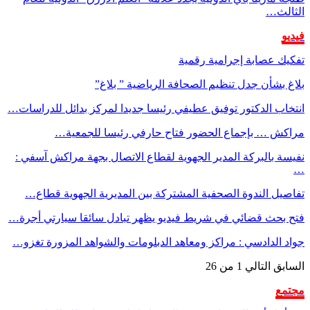
الثالث…
فيديو
تفكيك عصابة إجرامية رقمية
بلاغ بشأن جدل تنظيم الصحافة الرياضية ” بلاغ”
انتخاب الدكتور توفيق عطيفي رئيسا جديدا لمركز بدائل للدراسات…
مراكش … بإجماع الحضور فتاح حارفي رئيسا للجمعية…
نفيسة بالبركة المدير الجهوية لقطاع الاتصال بجهة مراكش آسفي :
…
تفاصيل الندوة الصحفية المشتركة بين المديرية الجهوية قطاع…
فتح بحث قضائي في شريط فيديو يظهر تبادل سائقا سيارتي أجرة…
جواد الدادسي : مراكز ومعاهد الدبلومات والشواهد المزورة تغزو…
السابق
التالي
1 من 26
مجتمع