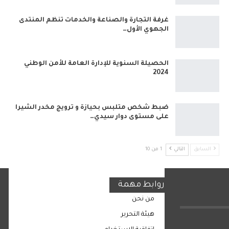
غرفة التجارة والصناعة والخدمات تنظم المنتدى
الجهوي الأول…
الحصيلة السنوية للإدارة العامة للأمن الوطني
2024
ضبط شخص متلبس بحيازة و ترويج مخدر الشيرا
على مستوى دوار سيدي…
السابق
التالي
1 من 10
روابط مهمة
من نحن
هيئة التحرير