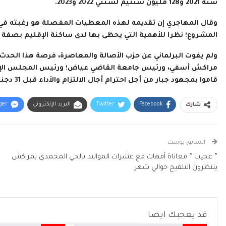
سنة 2021 و128 مليون سنتيم لسنتي 2022 و2023.
وقال المهاجري إن تقديمه لهذه المعطيات المفصلة هو رغبته في 
المشروع؛ نظرا للأهمية التي يحظى بها لدى ساكنة الإقليم بصفة 
ولم يفوت البرلماني عن حزب الأصالة والمعاصرة، فرصة هذا الح
مراكش أسفي، ورئيس جامعة القاضي عياض؛ ورئيس المجلس الإقليم
قاموا بمجهود جبار من أجل احترام أجال الالتزام والأداء قبل 31 دجنبر 2021.
Facebook
Twitter
البريد الإلكتروني
ger
شارك
السابق بوست
” عجيب ” معاناة أمهات مع عشرات المواليد بالحي المحمدي بمراكش
ينتظرون التلقيح حوالي شهر
قد يعجبك ايضا