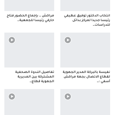
انتخاب الدكتور توفيق عطيفي
مراكش … بإجماع الحضور فتاح
رئيسا جديدا لمركز بدائل
حارفي رئيسا للجمعية…
للدراسات…
نفيسة بالبركة المدير الجهوية
تفاصيل الندوة الصحفية
لقطاع الاتصال بجهة مراكش
المشتركة بين المديرية
آسفي :…
الجهوية قطاع…