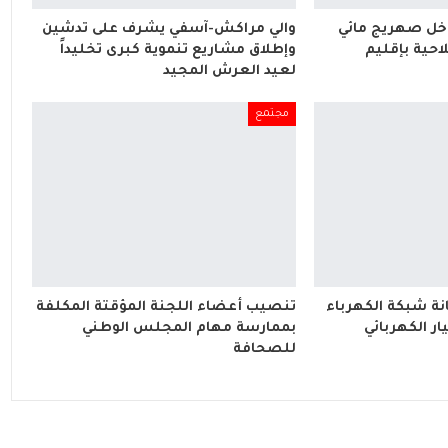
اخل صهريج مائي
والي مراكش-آسفي يشرف على تدشين
احية بإقليم
وإطلاق مشاريع تنموية كبرى تخليداً
لعيد العرش المجيد
مجتمع
ة شبكة الكهرباء
تنصيب أعضاء اللجنة المؤقتة المكلفة
ار الكهربائي
بممارسة مهام المجلس الوطني
للصحافة