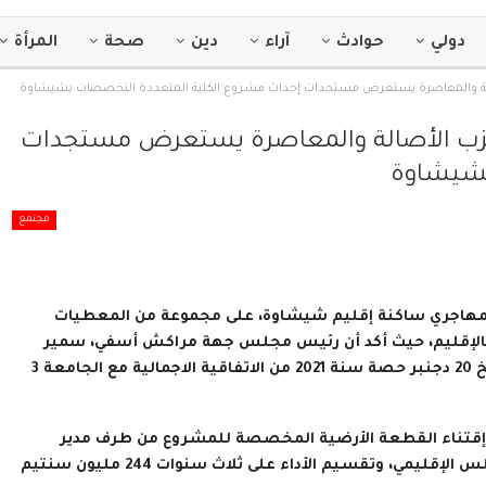
دولي
حوادث
آراء
دين
صحة
المرأة
أصالة والمعاصرة يستعرض مستجدات إحداث مشروع الكلية المتعددة التخصصات بشيشاوة
 حزب الأصالة والمعاصرة يستعرض مستجدات
بشيشاوة
مجتمع
 المهاجري ساكنة إقليم شيشاوة، على مجموعة من المعطيات
 بالإقليم، حيث أكد أن رئيس مجلس جهة مراكش أسفي، سمير
كودار؛ أودع مبلغ مليار سنتيم لحساب جامعة القاضي عياض بتاريخ 20 دجنبر حصة سنة 2021 من الاتفاقية الاجمالية مع الجامعة 3
جرى يوم الأربعاء 29 دجنبر 2021، توقيع عقد إقتناء القطعة الأرضية المخصصة للمشروع من طرف مدير
الشؤون القروية؛ نيابة عن وزير الداخلية؛ بشروط تراعي مالية المجلس الإقليمي، وتقسيم الأداء على ثلاث سنوات 244 مليون سنتيم