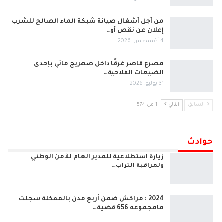
من أجل أشغال صيانة شبكة الماء الصالح للشرب
إعلان عن نقص أو…
4 أغسطس, 2026
مصرع قاصر غرقًا داخل صهريج مائي بإحدى
الضيعات الفلاحية…
31 يوليو, 2026
السابق
التالي
1 من 574
حوادث
زيارة استطلاعية للمدير العام للأمن الوطني
ولمراقبة التراب…
2024 : مراكش ضمن أربع مدن بالممكلة سجلت
مامجموعه 656 قضية…