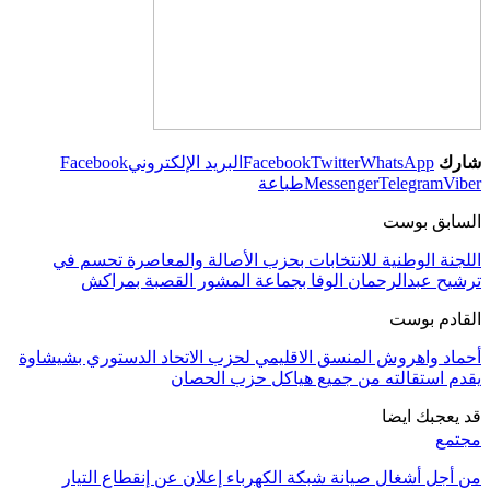
شارك
WhatsApp
Twitter
Facebook
البريد الإلكتروني
Facebook
Viber
Telegram
Messenger
طباعة
السابق بوست
اللجنة الوطنية للانتخابات بحزب الأصالة والمعاصرة تحسم في
ترشيح عبدالرحمان الوفا بجماعة المشور القصبة بمراكش
القادم بوست
أحماد واهروش المنسق الاقليمي لحزب الاتحاد الدستوري بشيشاوة
يقدم استقالته من جميع هياكل حزب الحصان
قد يعجبك ايضا
مجتمع
من أجل أشغال صيانة شبكة الكهرباء إعلان عن إنقطاع التيار