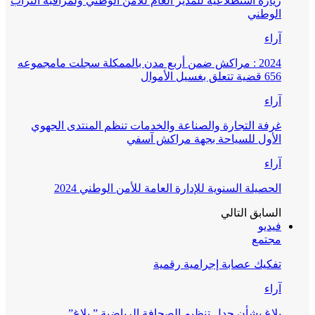
زيارة استطلاعية للمدير العام للأمن الوطني ولمراقبة التراب
الوطني
آراء
2024 : مراكش ضمن أربع مدن بالممكلة سجلت مامجموعه
656 قضية تتعلق بغسيل الأموال
آراء
غرفة التجارة والصناعة والخدمات تنظم المنتدى الجهوي
الأول للسياحة بجهة مراكش آسفي
آراء
الحصيلة السنوية للإدارة العامة للأمن الوطني 2024
السابق
التالي
فيديو
مجتمع
تفكيك عصابة إجرامية رقمية
آراء
بلاغ بشأن جدل تنظيم الصحافة الرياضية ” بلاغ”