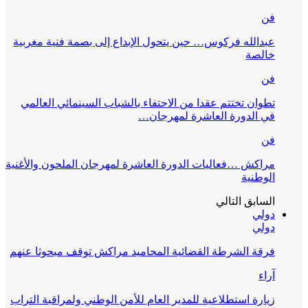
فن
عبدالله فركوس… حين يتحول الإبداع إلى بصمة فنية مغربية
خالصة
فن
تطوان تختتم عقدا من الاحتفاء بالشباب السينمائي العالمي
في الدورة العاشرة لمهرجان…
فن
مراكش …فعاليات الدورة العاشرة لمهرجان الملحون والأغنية
الوطنية
السابق
التالي
دولي
دولي
فرقة الشرطة القضائية المحاميد مراكش توقف مبحوثا عنهم
آراء
زيارة استطلاعية للمدير العام للأمن الوطني ولمراقبة التراب