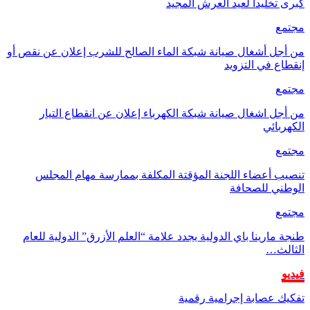
كبرى تخليداً لعيد العرش المجيد
مجتمع
من أجل أشغال صيانة شبكة الماء الصالح للشرب إعلان عن نقص أو
إنقطاع في التزويد
مجتمع
من أجل اشغال صيانة شبكة الكهرباء إعلان عن انقطاع التيار
الكهربائي
مجتمع
تنصيب أعضاء اللجنة المؤقتة المكلفة بممارسة مهام المجلس
الوطني للصحافة
مجتمع
طنجة مارينا باي الدولية يجدد علامة “العلم الأزرق” الدولية للعام
الثالث…
فيديو
تفكيك عصابة إجرامية رقمية