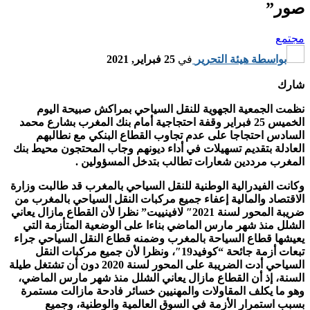
صور”
مجتمع
بواسطة
هيئة التحرير
في
25 فبراير, 2021
شارك
نظمت الجمعية الجهوية للنقل السياحي بمراكش صبيحة اليوم
الخميس 25 فبراير وقفة احتجاجية أمام بنك المغرب بشارع محمد
السادس احتجاجا على عدم تجاوب القطاع البنكي مع نطالبهم
العادلة بتقديم تسهيلات في أداء ديونهم وجاب المحتجون محيط بنك
المغرب مرددين شعارات تطالب بتدخل المسؤولين .
وكانت الفيدرالية الوطنية للنقل السياحي بالمغرب قد طالبت وزارة
الاقتصاد والمالية إعفاء جميع مركبات النقل السياحي بالمغرب من
ضريبة المحور لسنة 2021″ لافينييت” نظرا لأن القطاع مازال يعاني
الشلل منذ شهر مارس الماضي بناءا على الوضعية المتأزمة التي
يعيشها قطاع السياحة بالمغرب وضمنه قطاع النقل السياحي جراء
تبعات أزمة جائحة “كوفيد19″، ونظرا لأن جميع مركبات النقل
السياحي أدت الضريبة على المحور لسنة 2020 دون أن تشتغل طيلة
السنة، إذ أن القطاع مازال يعاني الشلل منذ شهر مارس الماضي،
وهو ما يكلف المقاولات والمهنيين خسائر فادحة مازالت مستمرة
بسبب استمرار الأزمة في السوق العالمية والوطنية، وجميع