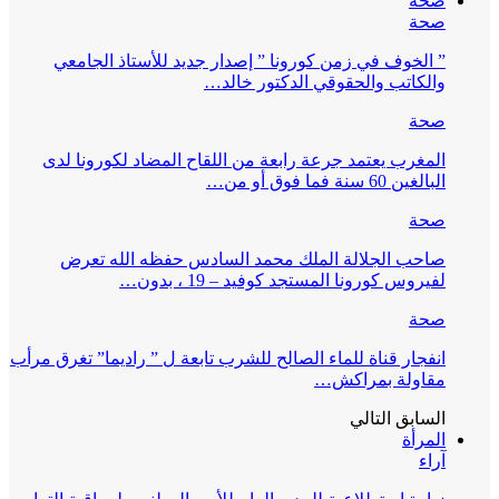
صحة
صحة
” الخوف في زمن كورونا ” إصدار جديد للأستاذ الجامعي
والكاتب والحقوقي الدكتور خالد…
صحة
المغرب يعتمد جرعة رابعة من اللقاح المضاد لكورونا لدى
البالغين 60 سنة فما فوق أو من…
صحة
صاحب الجلالة الملك محمد السادس حفظه الله تعرض
لفيروس كورونا المستجد كوفيد – 19 ، بدون…
صحة
انفجار قناة للماء الصالح للشرب تابعة ل ” راديما” تغرق مرأب
مقاولة بمراكش…
السابق
التالي
المرأة
آراء