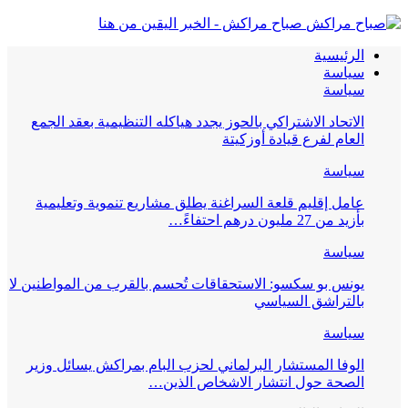
صباح مراكش - الخبر اليقين من هنا
الرئيسية
سياسة
سياسة
الاتحاد الاشتراكي بالحوز يجدد هياكله التنظيمية بعقد الجمع
العام لفرع قيادة أوزكيتة
سياسة
عامل إقليم قلعة السراغنة يطلق مشاريع تنموية وتعليمية
بأزيد من 27 مليون درهم احتفاءً…
سياسة
يونس بو سكسو: الاستحقاقات تُحسم بالقرب من المواطنين لا
بالتراشق السياسي
سياسة
الوفا المستشار البرلماني لحزب البام بمراكش يسائل وزير
الصحة حول انتشار الاشخاص الذين…