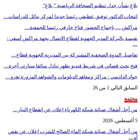
بلاغ بشأن جدل تنظيم الصحافة الرياضية ” بلاغ”
انتخاب الدكتور توفيق عطيفي رئيسا جديدا لمركز بدائل للدراسات…
مراكش … بإجماع الحضور فتاح حارفي رئيسا للجمعية…
نفيسة بالبركة المدير الجهوية لقطاع الاتصال بجهة مراكش آسفي :
…
تفاصيل الندوة الصحفية المشتركة بين المديرية الجهوية قطاع…
فتح بحث قضائي في شريط فيديو يظهر تبادل سائقا سيارتي أجرة…
جواد الدادسي : مراكز ومعاهد الدبلومات والشواهد المزورة تغزو…
السابق
التالي
1 من 26
مجتمع
من أجل أشغال صيانة شبكة الكهرباء إعلان عن إنقطاع التيار…
5 أغسطس, 2026
من أجل أشغال صيانة شبكة الماء الصالح للشرب إعلان عن نقص
أو…