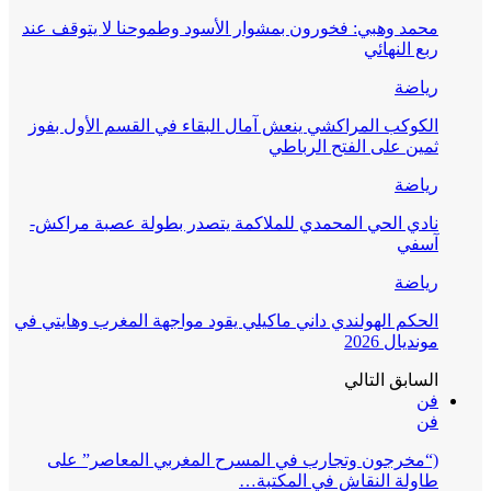
محمد وهبي: فخورون بمشوار الأسود وطموحنا لا يتوقف عند
ربع النهائي
رياضة
الكوكب المراكشي ينعش آمال البقاء في القسم الأول بفوز
ثمين على الفتح الرباطي
رياضة
نادي الحي المحمدي للملاكمة يتصدر بطولة عصبة مراكش-
آسفي
رياضة
الحكم الهولندي داني ماكيلي يقود مواجهة المغرب وهايتي في
مونديال 2026
السابق
التالي
فن
فن
(“مخرجون وتجارب في المسرح المغربي المعاصر” على
طاولة النقاش في المكتبة…