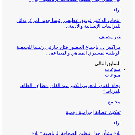
آراء
انتخاب الدكتور توفيق عطيفي رئيسا جديدا لمركز بدائل
للدراسات الإنسانية والأدبية…
غير مصنف
مراكش … بإجماع الحضور فتاح حارفي رئيسا للجمعية
الوطنية لمسيري المقاهي والمطاعم…
السابق
التالي
منوعات
منوعات
وفاة الفنان المغربي الكبير عبد القادر مطاع ” الطاهر
بلفرياط”
مجتمع
تفكيك عصابة إجرامية رقمية
آراء
بلاغ بشأن جدل تنظيم الصحافة الرياضية ” بلاغ”