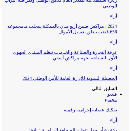
زيارة استطلاعية للمدير العام للأمن الوطني ولمراقبة التراب
الوطني
آراء
2024 : مراكش ضمن أربع مدن بالممكلة سجلت مامجموعه
656 قضية تتعلق بغسيل الأموال
آراء
غرفة التجارة والصناعة والخدمات تنظم المنتدى الجهوي
الأول للسياحة بجهة مراكش آسفي
آراء
الحصيلة السنوية للإدارة العامة للأمن الوطني 2024
السابق
التالي
فيديو
مجتمع
تفكيك عصابة إجرامية رقمية
آراء
بلاغ بشأن جدل تنظيم الصحافة الرياضية ” بلاغ”