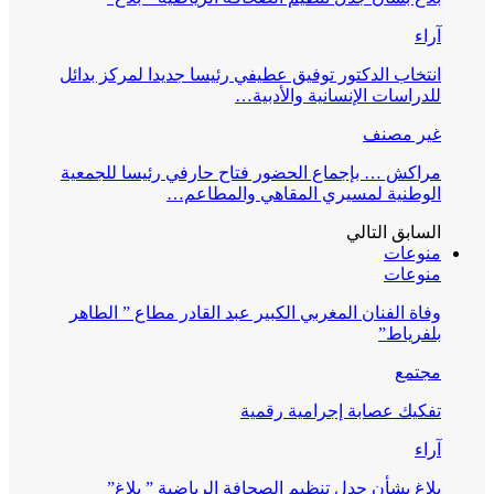
آراء
انتخاب الدكتور توفيق عطيفي رئيسا جديدا لمركز بدائل
للدراسات الإنسانية والأدبية…
غير مصنف
مراكش … بإجماع الحضور فتاح حارفي رئيسا للجمعية
الوطنية لمسيري المقاهي والمطاعم…
السابق
التالي
منوعات
منوعات
وفاة الفنان المغربي الكبير عبد القادر مطاع ” الطاهر
بلفرياط”
مجتمع
تفكيك عصابة إجرامية رقمية
آراء
بلاغ بشأن جدل تنظيم الصحافة الرياضية ” بلاغ”