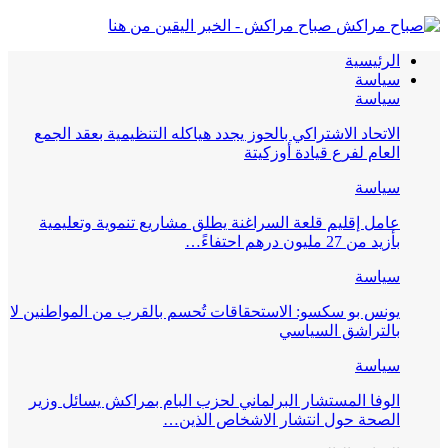
صباح مراكش - الخبر اليقين من هنا
الرئيسية
سياسة
سياسة
الاتحاد الاشتراكي بالحوز يجدد هياكله التنظيمية بعقد الجمع
العام لفرع قيادة أوزكيتة
سياسة
عامل إقليم قلعة السراغنة يطلق مشاريع تنموية وتعليمية
بأزيد من 27 مليون درهم احتفاءً…
سياسة
يونس بو سكسو: الاستحقاقات تُحسم بالقرب من المواطنين لا
بالتراشق السياسي
سياسة
الوفا المستشار البرلماني لحزب البام بمراكش يسائل وزير
الصحة حول انتشار الاشخاص الذين…