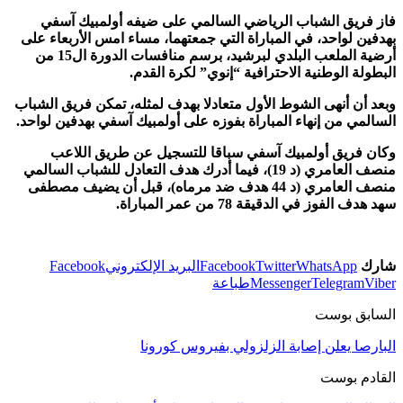
فاز فريق الشباب الرياضي السالمي على ضيفه أولمبيك آسفي
بهدفين لواحد، في المباراة التي جمعتهما، مساء امس الأربعاء على
أرضية الملعب البلدي لبرشيد، برسم منافسات الدورة ال15 من
البطولة الوطنية الاحترافية “إنوي” لكرة القدم.
وبعد أن أنهى الشوط الأول متعادلا بهدف لمثله، تمكن فريق الشباب
السالمي من إنهاء المباراة بفوزه على أولمبيك آسفي بهدفين لواحد.
وكان فريق أولمبيك آسفي سباقا للتسجيل عن طريق اللاعب
منصف العامري (د 19)، فيما أدرك هدف التعادل للشباب السالمي
منصف العامري (د 44 هدف ضد مرماه)، قبل أن يضيف مصطفى
سهد هدف الفوز في الدقيقة 78 من عمر المباراة.
شارك
WhatsApp
Twitter
Facebook
البريد الإلكتروني
Facebook
Viber
Telegram
Messenger
طباعة
السابق بوست
البارصا يعلن إصابة الزلزولي بفيروس كورونا
القادم بوست