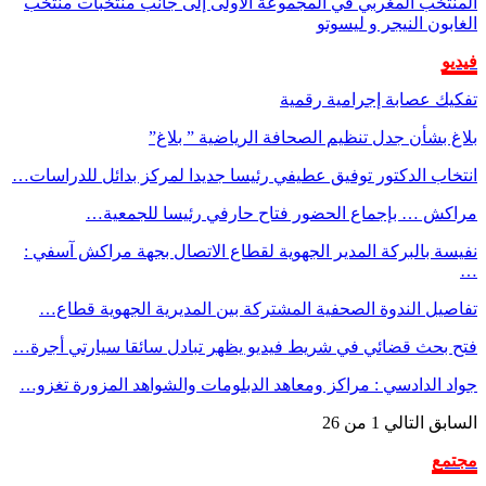
المنتخب المغربي في المجموعة الأولى إلى جانب منتخبات منتخب
الغابون النيجر و ليسوتو
فيديو
تفكيك عصابة إجرامية رقمية
بلاغ بشأن جدل تنظيم الصحافة الرياضية ” بلاغ”
انتخاب الدكتور توفيق عطيفي رئيسا جديدا لمركز بدائل للدراسات…
مراكش … بإجماع الحضور فتاح حارفي رئيسا للجمعية…
نفيسة بالبركة المدير الجهوية لقطاع الاتصال بجهة مراكش آسفي :
…
تفاصيل الندوة الصحفية المشتركة بين المديرية الجهوية قطاع…
فتح بحث قضائي في شريط فيديو يظهر تبادل سائقا سيارتي أجرة…
جواد الدادسي : مراكز ومعاهد الدبلومات والشواهد المزورة تغزو…
السابق
التالي
1 من 26
مجتمع