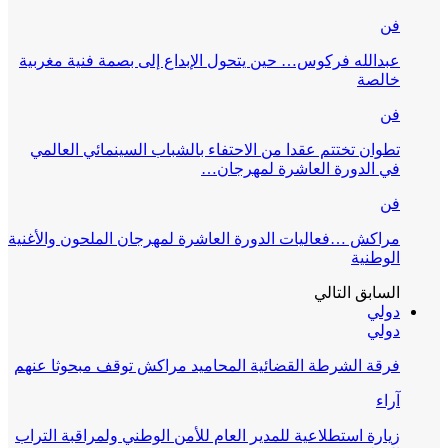
فن
عبدالله فركوس… حين يتحول الإبداع إلى بصمة فنية مغربية
خالصة
فن
تطوان تختتم عقدا من الاحتفاء بالشباب السينمائي العالمي
في الدورة العاشرة لمهرجان…
فن
مراكش …فعاليات الدورة العاشرة لمهرجان الملحون والأغنية
الوطنية
السابق
التالي
دولي
دولي
فرقة الشرطة القضائية المحاميد مراكش توقف مبحوثا عنهم
آراء
زيارة استطلاعية للمدير العام للأمن الوطني ولمراقبة التراب