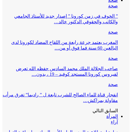
صحة
صحة
” الخوف في زمن كورونا ” إصدار جديد للأستاذ الجامعي
والكاتب والحقوقي الدكتور خالد…
صحة
المغرب يعتمد جرعة رابعة من اللقاح المضاد لكورونا لدى
البالغين 60 سنة فما فوق أو من…
صحة
صاحب الجلالة الملك محمد السادس حفظه الله تعرض
لفيروس كورونا المستجد كوفيد – 19 ، بدون…
صحة
انفجار قناة للماء الصالح للشرب تابعة ل ” راديما” تغرق مرأب
مقاولة بمراكش…
السابق
التالي
المرأة
آراء