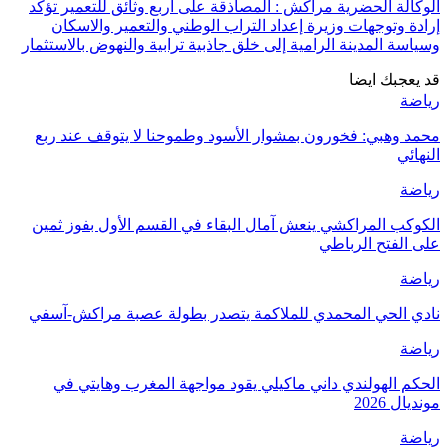
الوكالة الحضرية مراكش : المصاذقة على أربع وثائق للتعمير تؤكد
إرادة وتوجهات وزيرة إعداد التراب الوطني والتعمير والاسكان
وسياسة المدينة الرامية إلى خلق جاذبية ترابية والنهوض بالاستثمار
قد يعجبك ايضا
رياضة
محمد وهبي: فخورون بمشوار الأسود وطموحنا لا يتوقف عند ربع
النهائي
رياضة
الكوكب المراكشي ينعش آمال البقاء في القسم الأول بفوز ثمين
على الفتح الرباطي
رياضة
نادي الحي المحمدي للملاكمة يتصدر بطولة عصبة مراكش-آسفي
رياضة
الحكم الهولندي داني ماكيلي يقود مواجهة المغرب وهايتي في
مونديال 2026
رياضة