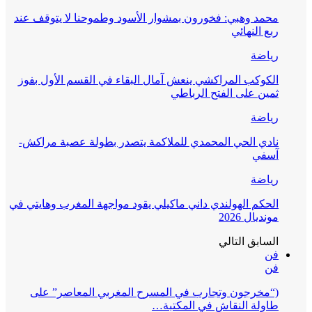
محمد وهبي: فخورون بمشوار الأسود وطموحنا لا يتوقف عند
ربع النهائي
رياضة
الكوكب المراكشي ينعش آمال البقاء في القسم الأول بفوز
ثمين على الفتح الرباطي
رياضة
نادي الحي المحمدي للملاكمة يتصدر بطولة عصبة مراكش-
آسفي
رياضة
الحكم الهولندي داني ماكيلي يقود مواجهة المغرب وهايتي في
مونديال 2026
السابق
التالي
فن
فن
(“مخرجون وتجارب في المسرح المغربي المعاصر” على
طاولة النقاش في المكتبة…