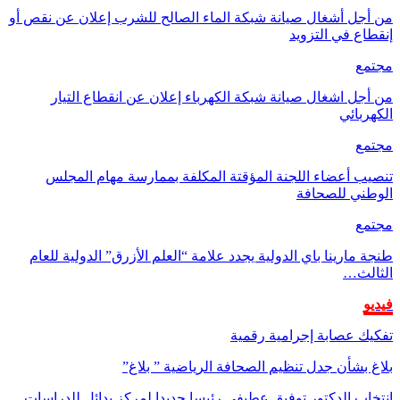
من أجل أشغال صيانة شبكة الماء الصالح للشرب إعلان عن نقص أو
إنقطاع في التزويد
مجتمع
من أجل اشغال صيانة شبكة الكهرباء إعلان عن انقطاع التيار
الكهربائي
مجتمع
تنصيب أعضاء اللجنة المؤقتة المكلفة بممارسة مهام المجلس
الوطني للصحافة
مجتمع
طنجة مارينا باي الدولية يجدد علامة “العلم الأزرق” الدولية للعام
الثالث…
فيديو
تفكيك عصابة إجرامية رقمية
بلاغ بشأن جدل تنظيم الصحافة الرياضية ” بلاغ”
انتخاب الدكتور توفيق عطيفي رئيسا جديدا لمركز بدائل للدراسات…