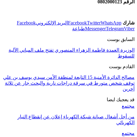
الرقم 0802000123
شارك
WhatsApp
Twitter
Facebook
البريد الإلكتروني
Facebook
Viber
Telegram
Messenger
طباعة
السابق بوست
الوزيرة العمدة فاطمة الزهراء المنصوري تفتح ملف المباني الآلية
للسقوط
القادم بوست
مصالح الدائرة الأمنية 15 التابعة لمنطقة الأمن سيدي يوسف بن علي
توقف شخص متورط في سرقة دراجات نارية والبحث جار عن ثلاثة
آخرين
قد يعجبك ايضا
مجتمع
من أجل أشغال صيانة شبكة الكهرباء إعلان عن إنقطاع التيار
الكهربائي
مجتمع