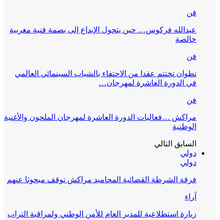
فن
عبدالله فركوس… حين يتحول الإبداع إلى بصمة فنية مغربية
خالصة
فن
تطوان تختتم عقدا من الاحتفاء بالشباب السينمائي العالمي
في الدورة العاشرة لمهرجان…
فن
مراكش …فعاليات الدورة العاشرة لمهرجان الملحون والأغنية
الوطنية
السابق
التالي
دولي
دولي
فرقة الشرطة القضائية المحاميد مراكش توقف مبحوثا عنهم
آراء
زيارة استطلاعية للمدير العام للأمن الوطني ولمراقبة التراب