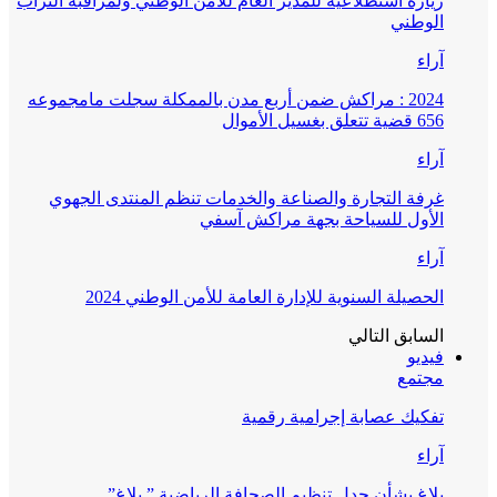
زيارة استطلاعية للمدير العام للأمن الوطني ولمراقبة التراب
الوطني
آراء
2024 : مراكش ضمن أربع مدن بالممكلة سجلت مامجموعه
656 قضية تتعلق بغسيل الأموال
آراء
غرفة التجارة والصناعة والخدمات تنظم المنتدى الجهوي
الأول للسياحة بجهة مراكش آسفي
آراء
الحصيلة السنوية للإدارة العامة للأمن الوطني 2024
السابق
التالي
فيديو
مجتمع
تفكيك عصابة إجرامية رقمية
آراء
بلاغ بشأن جدل تنظيم الصحافة الرياضية ” بلاغ”