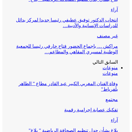
آراء
انتخاب الدكتور توفيق عطيفي رئيسا جديدا لمركز بدائل
للدراسات الإنسانية والأدبية…
غير مصنف
مراكش … بإجماع الحضور فتاح حارفي رئيسا للجمعية
الوطنية لمسيري المقاهي والمطاعم…
السابق
التالي
منوعات
منوعات
وفاة الفنان المغربي الكبير عبد القادر مطاع ” الطاهر
بلفرياط”
مجتمع
تفكيك عصابة إجرامية رقمية
آراء
بلاغ بشأن جدل تنظيم الصحافة الرياضية ” بلاغ”