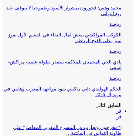
محمد وهبي: فخورون بمشوار الأسود وطموحنا لا يتوقف عند
ربع النهائي
رياضة
الكوكب المراكشي ينعش آمال البقاء في القسم الأول بفوز
ثمين على الفتح الرباطي
رياضة
نادي الحي المحمدي للملاكمة يتصدر بطولة عصبة مراكش-
آسفي
رياضة
الحكم الهولندي داني ماكيلي يقود مواجهة المغرب وهايتي في
مونديال 2026
السابق
التالي
فن
فن
(“مخرجون وتجارب في المسرح المغربي المعاصر” على
طاولة النقاش في المكتبة…