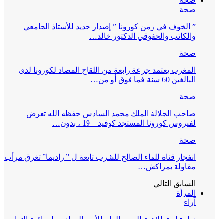
صحة
صحة
” الخوف في زمن كورونا ” إصدار جديد للأستاذ الجامعي
والكاتب والحقوقي الدكتور خالد…
صحة
المغرب يعتمد جرعة رابعة من اللقاح المضاد لكورونا لدى
البالغين 60 سنة فما فوق أو من…
صحة
صاحب الجلالة الملك محمد السادس حفظه الله تعرض
لفيروس كورونا المستجد كوفيد – 19 ، بدون…
صحة
انفجار قناة للماء الصالح للشرب تابعة ل ” راديما” تغرق مرأب
مقاولة بمراكش…
السابق
التالي
المرأة
آراء