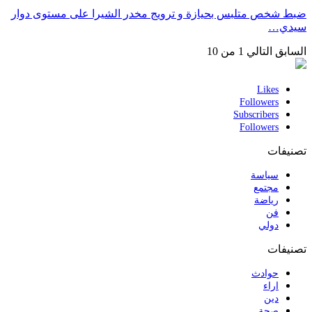
ضبط شخص متلبس بحيازة و ترويج مخدر الشيرا على مستوى دوار
سيدي…
السابق
التالي
1 من 10
Likes
Followers
Subscribers
Followers
تصنيفات
سياسة
مجتمع
رياضة
فن
دولي
تصنيفات
حوادث
اراء
دين
صحة