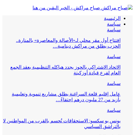
صباح مراكش - الخبر اليقين من هنا
الرئيسية
سياسة
سياسة
افتتاح أول مقر محلي لـ«الأصالة والمعاصرة» بالمنارة..
الحزب يطلق من مراكش دينامية…
سياسة
الاتحاد الاشتراكي بالحوز يجدد هياكله التنظيمية بعقد الجمع
العام لفرع قيادة أوزكيتة
سياسة
عامل إقليم قلعة السراغنة يطلق مشاريع تنموية وتعليمية
بأزيد من 27 مليون درهم احتفاءً…
سياسة
يونس بو سكسو: الاستحقاقات تُحسم بالقرب من المواطنين لا
بالتراشق السياسي