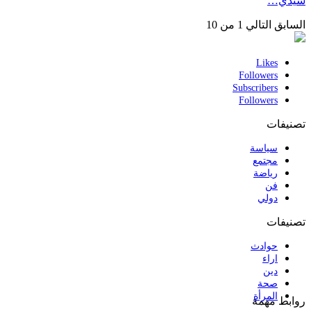
سيدي…
السابق
التالي
1 من 10
Likes
Followers
Subscribers
Followers
تصنيفات
سياسة
مجتمع
رياضة
فن
دولي
تصنيفات
حوادث
اراء
دين
صحة
المرأة
روابط مهمة