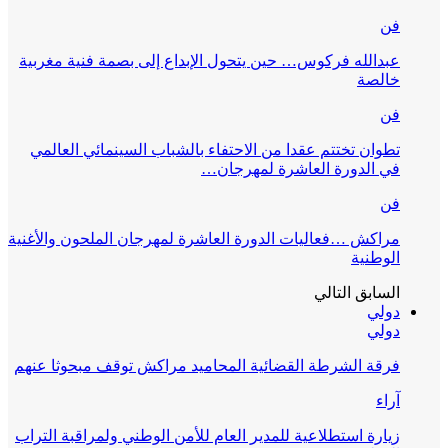
فن
عبدالله فركوس… حين يتحول الإبداع إلى بصمة فنية مغربية
خالصة
فن
تطوان تختتم عقدا من الاحتفاء بالشباب السينمائي العالمي
في الدورة العاشرة لمهرجان…
فن
مراكش …فعاليات الدورة العاشرة لمهرجان الملحون والأغنية
الوطنية
السابق
التالي
دولي
دولي
فرقة الشرطة القضائية المحاميد مراكش توقف مبحوثا عنهم
آراء
زيارة استطلاعية للمدير العام للأمن الوطني ولمراقبة التراب