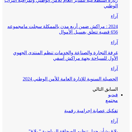
زيارة استطلاعية للمدير العام للأمن الوطني ولمراقبة التراب
الوطني
آراء
2024 : مراكش ضمن أربع مدن بالممكلة سجلت مامجموعه
656 قضية تتعلق بغسيل الأموال
آراء
غرفة التجارة والصناعة والخدمات تنظم المنتدى الجهوي
الأول للسياحة بجهة مراكش آسفي
آراء
الحصيلة السنوية للإدارة العامة للأمن الوطني 2024
السابق
التالي
فيديو
مجتمع
تفكيك عصابة إجرامية رقمية
آراء
بلاغ بشأن جدل تنظيم الصحافة الرياضية ” بلاغ”