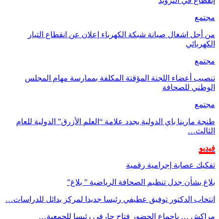
إنقطاع في التزويد
مجتمع
من أجل اشغال صيانة شبكة الكهرباء إعلان عن انقطاع التيار
الكهربائي
مجتمع
تنصيب أعضاء اللجنة المؤقتة المكلفة بممارسة مهام المجلس
الوطني للصحافة
مجتمع
طنجة مارينا باي الدولية يجدد علامة “العلم الأزرق” الدولية للعام
الثالث…
فيديو
تفكيك عصابة إجرامية رقمية
بلاغ بشأن جدل تنظيم الصحافة الرياضية ” بلاغ”
انتخاب الدكتور توفيق عطيفي رئيسا جديدا لمركز بدائل للدراسات…
مراكش … بإجماع الحضور فتاح حارفي رئيسا للجمعية…