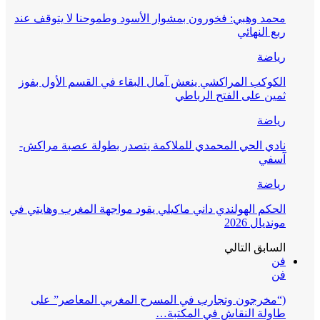
محمد وهبي: فخورون بمشوار الأسود وطموحنا لا يتوقف عند
ربع النهائي
رياضة
الكوكب المراكشي ينعش آمال البقاء في القسم الأول بفوز
ثمين على الفتح الرباطي
رياضة
نادي الحي المحمدي للملاكمة يتصدر بطولة عصبة مراكش-
آسفي
رياضة
الحكم الهولندي داني ماكيلي يقود مواجهة المغرب وهايتي في
مونديال 2026
السابق
التالي
فن
فن
(“مخرجون وتجارب في المسرح المغربي المعاصر” على
طاولة النقاش في المكتبة…