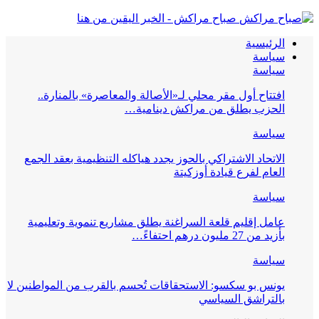
صباح مراكش - الخبر اليقين من هنا
الرئيسية
سياسة
سياسة
افتتاح أول مقر محلي لـ«الأصالة والمعاصرة» بالمنارة..
الحزب يطلق من مراكش دينامية…
سياسة
الاتحاد الاشتراكي بالحوز يجدد هياكله التنظيمية بعقد الجمع
العام لفرع قيادة أوزكيتة
سياسة
عامل إقليم قلعة السراغنة يطلق مشاريع تنموية وتعليمية
بأزيد من 27 مليون درهم احتفاءً…
سياسة
يونس بو سكسو: الاستحقاقات تُحسم بالقرب من المواطنين لا
بالتراشق السياسي