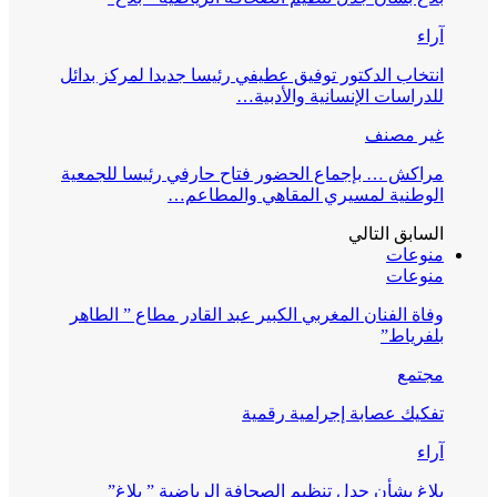
آراء
انتخاب الدكتور توفيق عطيفي رئيسا جديدا لمركز بدائل
للدراسات الإنسانية والأدبية…
غير مصنف
مراكش … بإجماع الحضور فتاح حارفي رئيسا للجمعية
الوطنية لمسيري المقاهي والمطاعم…
السابق
التالي
منوعات
منوعات
وفاة الفنان المغربي الكبير عبد القادر مطاع ” الطاهر
بلفرياط”
مجتمع
تفكيك عصابة إجرامية رقمية
آراء
بلاغ بشأن جدل تنظيم الصحافة الرياضية ” بلاغ”