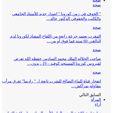
صحة
صحة
” الخوف في زمن كورونا ” إصدار جديد للأستاذ الجامعي
والكاتب والحقوقي الدكتور خالد…
صحة
المغرب يعتمد جرعة رابعة من اللقاح المضاد لكورونا لدى
البالغين 60 سنة فما فوق أو من…
صحة
صاحب الجلالة الملك محمد السادس حفظه الله تعرض
لفيروس كورونا المستجد كوفيد – 19 ، بدون…
صحة
انفجار قناة للماء الصالح للشرب تابعة ل ” راديما” تغرق مرأب
مقاولة بمراكش…
السابق
التالي
المرأة
آراء