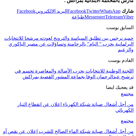
مارس بالمحكمة الابتدائية بمراكش .
شارك
WhatsApp
Twitter
Facebook
البريد الإلكتروني
Facebook
Viber
Telegram
Messenger
طباعة
السابق بوست
حميد نرجس بين تطليق السياسة والترويج لعودته مرشحا للانتخابات
البرلمانية بحزب ” البام” بالرحامنة وتساؤلات عن مصير الباكوري
والزعيم
القادم بوست
اللجنة الوطنية للانتخابات بحزب الأصالة والمعاصرة تحسم في
ترشيح عبدالرحمان الوفا بجماعة المشور القصبة بمراكش
قد يعجبك ايضا
مجتمع
من أجل أشغال صيانة شبكة الكهرباء إعلان عن إنقطاع التيار
الكهربائي
مجتمع
من أجل أشغال صيانة شبكة الماء الصالح للشرب إعلان عن نقص أو