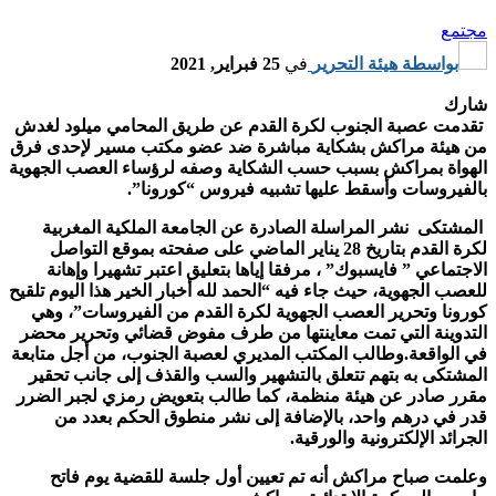
مجتمع
بواسطة
هيئة التحرير
في
25 فبراير, 2021
شارك
تقدمت عصبة الجنوب لكرة القدم عن طريق المحامي ميلود لغدش
من هيئة مراكش بشكاية مباشرة ضد عضو مكتب مسير لإحدى فرق
الهواة بمراكش بسبب حسب الشكاية وصفه لرؤساء العصب الجهوية
بالفيروسات وأسقط عليها تشبيه فيروس “كورونا”.
المشتكى نشر المراسلة الصادرة عن الجامعة الملكية المغربية
لكرة القدم بتاريخ 28 يناير الماضي على صفحته بموقع التواصل
الاجتماعي ” فايسبوك” ، مرفقا إياها بتعليق اعتبر تشهيرا وإهانة
للعصب الجهوية، حيث جاء فيه “الحمد لله أخبار الخير هذا اليوم تلقيح
كورونا وتحرير العصب الجهوية لكرة القدم من الفيروسات”، وهي
التدوينة التي تمت معاينتها من طرف مفوض قضائي وتحرير محضر
في الواقعة.وطالب المكتب المديري لعصبة الجنوب، من أجل متابعة
المشتكى به بتهم تتعلق بالتشهير والسب والقذف إلى جانب تحقير
مقرر صادر عن هيئة منظمة، كما طالب بتعويض رمزي لجبر الضرر
قدر في درهم واحد، بالإضافة إلى نشر منطوق الحكم بعدد من
الجرائد الإلكترونية والورقية.
وعلمت صباح مراكش أنه تم تعيين أول جلسة للقضية يوم فاتح