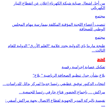
من أجل اشغال صيانة شبكة الكهرباء إعلان عن انقطاع التيار
الكهربائي
مجتمع
تنصيب أعضاء اللجنة المؤقتة المكلفة بممارسة مهام المجلس
الوطني للصحافة
مجتمع
طنجة مارينا باي الدولية يجدد علامة “العلم الأزرق” الدولية للعام
الثالث…
فيديو
تفكيك عصابة إجرامية رقمية
بلاغ بشأن جدل تنظيم الصحافة الرياضية ” بلاغ”
انتخاب الدكتور توفيق عطيفي رئيسا جديدا لمركز بدائل للدراسات…
مراكش … بإجماع الحضور فتاح حارفي رئيسا للجمعية…
نفيسة بالبركة المدير الجهوية لقطاع الاتصال بجهة مراكش آسفي :
…