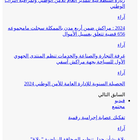
زيارة استطلاعية للمدير العام للأمن الوطني ولمراقبة التراب
الوطني
آراء
2024 : مراكش ضمن أربع مدن بالممكلة سجلت مامجموعه
656 قضية تتعلق بغسيل الأموال
آراء
غرفة التجارة والصناعة والخدمات تنظم المنتدى الجهوي
الأول للسياحة بجهة مراكش آسفي
آراء
الحصيلة السنوية للإدارة العامة للأمن الوطني 2024
السابق
التالي
فيديو
مجتمع
تفكيك عصابة إجرامية رقمية
آراء
بلاغ بشأن جدل تنظيم الصحافة الرياضية ” بلاغ”