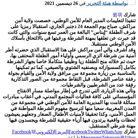
بواسطة
هيئة التحرير
في
26 ديسمبر, 2021
شارك
تنفيذا لتعليمات المدير العام للأمن الوطني، خصصت ولاية أمن
مراكش، صباح يوم الجمعة 24 دجنبر الجاري، استقبالا رمزيا على
شرف الطفلة “إيناس” البالغة من العمر تسع سنوات، والتي كانت
قد عبرت عن تعلقها بمهنة الشرطة ورغبتها في بالالتحاق بأسلاك
الأمن الوطني مستقبلا.
وقد أشرف والي أمن مراكش على هذا الاستقبال الذي حضرته أطر
أمنية من شرطة الزي الرسمي وأولياء أمور الطفلة المحتفى بها،
حيث تم خلاله منح الطفلة زيا وظيفيا متكاملا خاصا بجهاز الشرطة
بكامل إكسسواراته وبصنفيه الشتوي والصيفي، كما تم تمكينها
بالمناسبة من زيارة مجموعة من مرافق ولاية الأمن والقيام بجولة
رفقة عناصر الشرطة، قبل التقاط مجموعة من الصور التذكارية
رفقة عدد من الشرطيين والشرطيات.
وتأتي هذه الزيارة، التي تندرج في إطار مواصلة مسار الانفتاح
المؤسساتي على كافة فعاليات المجتمع المدني، في أعقاب مبادرات
مماثلة قامت بها المديرية العامة للأمن الوطني في مجموعة من
المدن المغربية، سعيا منها لترسيخ مفهوم الشرطة المواطنة في
العمل الأمني، وكذا تحقيقا لأمنيات الأطفال الصغار وجعلهم يعيشون
لحظات واقعية يرتدون فيها أزياء حقيقية للشرطة ويجسدون فيها
مهنة شرطي المستقبل.
شارك
WhatsApp
Twitter
Facebook
البريد الإلكتروني
Facebook
Viber
Telegram
Messenger
طباعة