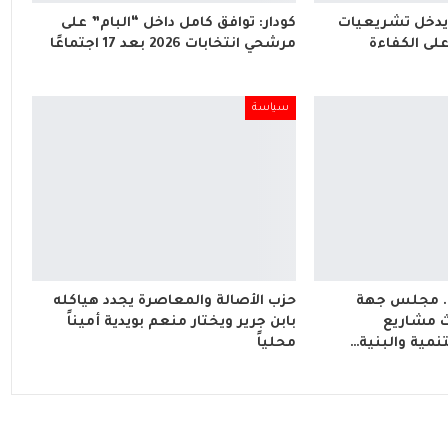
 يدخل تشريعيات
كودار: توافق كامل داخل “البام” على
ن على الكفاءة
مرشحي انتخابات 2026 بعد 17 اجتماعًا
سياسة
.. مجلس جهة
حزب الأصالة والمعاصرة يجدد هياكله
 مشاريع
بابن جرير ويختار منعم بويدية أميناً
نمية والبنية…
محلياً