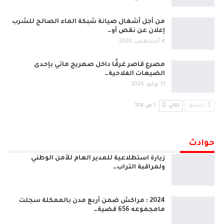
من أجل أشغال صيانة شبكة الماء الصالح للشرب
إعلان عن نقص أو…
4 أغسطس, 2026
مصرع قاصر غرقًا داخل صهريج مائي بإحدى
الضيعات الفلاحية…
31 يوليو, 2026
السابق
التالي
1 من 574
حوادث
زيارة استطلاعية للمدير العام للأمن الوطني
ولمراقبة التراب…
2024 : مراكش ضمن أربع مدن بالممكلة سجلت
مامجموعه 656 قضية…