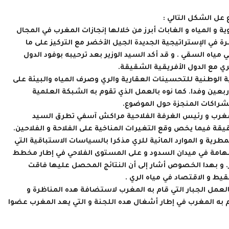
عل الشكل التالي :
ة و المياه و الغابات أبرز من خلالها إنجازات المغرب في المجال
 في الإستراتيجية الجديدة الجيل الأخضر مع التركيز على ما
اه السقي . و قد أكد السيد الوزير بعد ترحيبه بوفود الدول
ي مع الدول الأفريقية الشقيقة.
 الوطنية للتحسينات العقارية والري وصرف المياه والبيئة على
عين وفدا. كما نوه بالعمل الذي تقوم به الشبكة العلمية
الشراكات المنجزة حول الموضوع.
المغرب و رئيس الغرفة الفلاحية مراكش آسفي تطرق السيد
قيقة فيما يخص وقع التغيرات المناخية على الفلاحة و الفلاحين.
ة و الموارد المائية للري مذكرا بالسياسات الاستباقية التي
الهامة في ميدان السدود و على المستوى الفلاحي في إطار مخطط
 و بهدا الخصوص أشار إلى أن النتائج المحصل عليها فاقت
ط و الاقتصاد في مياه الري .
لعمل الجبار التي قام به المغرب لاستضافة هده المناظرة و
 به المغرب في إطار أشغال هده اللجنة و التي يعد المغرب عضوا