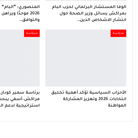
الوفا المستشار البرلماني لحزب البام
المنصوري: “البام”
بمراكش يسائل وزير الصحة حول
2026 موحدًا ويراه
انتشار الاشخاص الذين…
والتوافق…
سياسة
سياسة
الأحزاب السياسية تؤكد أهمية تخليق
برئاسة سمير كودار
انتخابات 2026 وتعزيز المشاركة
مراكش–آسفي يبحث
المواطنة
استراتيجية لدعم الت