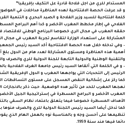
المستدام للري من اجل فلاحة قادرة عل التكيف بإفريقيا”
و قد عرفت الحصة الافتتاحية لهده المناظرة مداخلات في الموضوع 
كلمة افتتاحية للسيد وزير الفلاحة و الصيد البحري و التنمية القروي
الفلاحي في إطار مخطط المغرب الأخضر و كدا أهم البرامج المسطرة
حققه المغرب في مجال الري خصوصا البرنامج الوطني للاقتصاد في مي
المشاركة على استعداد الوزارة لتقاسم تجربة المغرب في مجال الر
– وفي تدخله خلال هده الحصة الافتتاحية أكد السيد رئيس الجمعية
أهمية هذه المناظرة ومستوى المشاركة لعدد هام من الدول بلغ أرب
والتقنية الوطنية والدولية التابعة للجنة الدولية للري والصرف و
– و في الكلمة التي ألقاها السيد رئيس جامعة الغرف الفلاحية ب
الرئيس إلى التحديات التي يواجهها المغرب و الدول الإفريقية الش
كما ركز على إشكالية النقص المسجل على مستوى التساقطات المطري
نهجها المغرب للحد من تأثير هده الوضعية. حيت ذكر بالانجازات 
المغرب الأخضر و البرامج المسطرة في إستراتيجية الجيل الأخضر.
الأهداف المسطرة خصوصا فيما يتعلق باعتماد نظام السقي بالتنقي
كما تدخل أيضا السيد رئيس اللجنة الدولية للري والصرف منوها با
تنظيمها على أحسن وجه و بالمناسبة نوه بالعمل الهام الذي يقوم
دائما فيها مند سنة 1959.