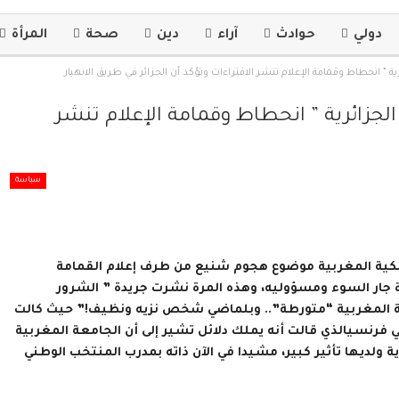
دولي
حوادث
آراء
دين
صحة
المرأة
ة ” انحطاط وقمامة الإعلام تنشر الافتراءات وتؤكد أن الجزائر في طريق الانهيار
الجزائرية ” انحطاط وقمامة الإعلام تنشر
سياسة
لكية المغربية موضوع هجوم شنيع من طرف إعلام القمامة
دة جار السوء ومسؤوليه، وهذه المرة نشرت جريدة ” الشرور
جامعة المغربية “متورطة”.. وبلماضي شخص نزيه ونظيف!” حيث كالت
رنسيالذي قالت أنه يملك دلائل تشير إلى أن الجامعة المغربية
ولديها تأثير كبير، مشيدا في الآن ذاته بمدرب المنتخب الوطني