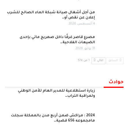
من أجل أشغال صيانة شبكة الماء الصالح للشرب
إعلان عن نقص أو…
4 أغسطس, 2026
مصرع قاصر غرقًا داخل صهريج مائي بإحدى
الضيعات الفلاحية…
31 يوليو, 2026
السابق
التالي
1 من 574
حوادث
زيارة استطلاعية للمدير العام للأمن الوطني
ولمراقبة التراب…
2024 : مراكش ضمن أربع مدن بالممكلة سجلت
مامجموعه 656 قضية…