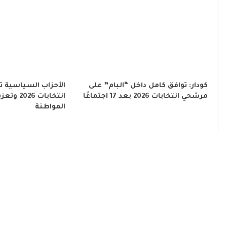
كودار: توافق كامل داخل “البام” على
الأحزاب السياسية ت
مرشحي انتخابات 2026 بعد 17 اجتماعًا
انتخابات 6
المواطنة