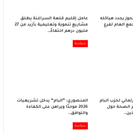
لحوز يجدد هياكله
عامل إقليم قلعة السراغنة يطلق
مع العام لفرع
مشاريع تنموية وتعليمية بأزيد من 27
مليون درهم احتفاءً…
سياسة
لماني لحزب البام
المنصوري: “البام” يدخل تشريعيات
 الصحة حول
2026 موحدًا ويراهن على الكفاءة
ذين…
والتوافق…
سياسة