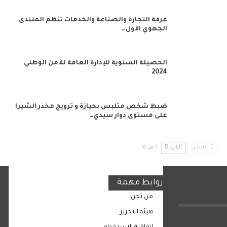
غرفة التجارة والصناعة والخدمات تنظم المنتدى
الجهوي الأول…
الحصيلة السنوية للإدارة العامة للأمن الوطني
2024
ضبط شخص متلبس بحيازة و ترويج مخدر الشيرا
على مستوى دوار سيدي…
السابق
التالي
1 من 10
روابط مهمة
من نحن
هيئة التحرير