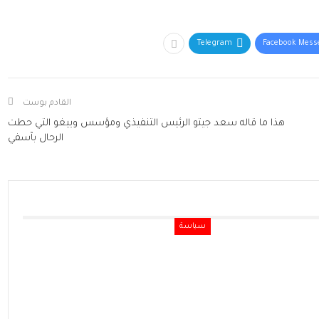
Telegram
Facebook Mess
القادم بوست
هذا ما قاله سعد جيتو الرئيس التنفيذي ومؤسس وييغو التي حطت
الرحال بآسفي
سياسة