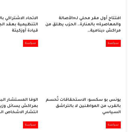
افتتاح أول مقر محلي لـ«الأصالة
الاتحاد الاشتراكي با
والمعاصرة» بالمنارة.. الحزب يطلق من
التنظيمية بعقد الج
مراكش دينامية…
قيادة أوزكيتة
سياسة
سياسة
يونس بو سكسو: الاستحقاقات تُحسم
الوفا المستشار البر
بالقرب من المواطنين لا بالتراشق
بمراكش يسائل وزير
السياسي
انتشار الاشخاص ال
سياسة
سياسة