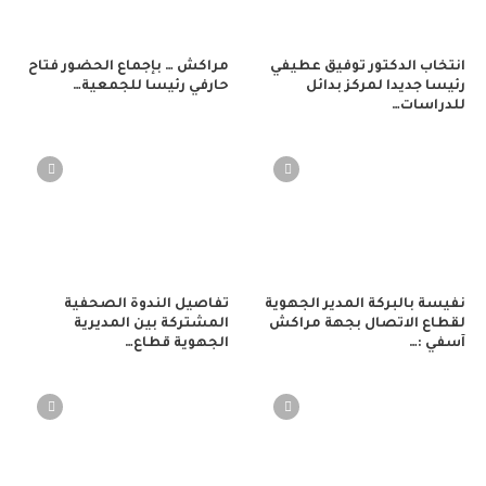
انتخاب الدكتور توفيق عطيفي
مراكش … بإجماع الحضور فتاح
رئيسا جديدا لمركز بدائل
حارفي رئيسا للجمعية…
للدراسات…
نفيسة بالبركة المدير الجهوية
تفاصيل الندوة الصحفية
لقطاع الاتصال بجهة مراكش
المشتركة بين المديرية
آسفي :…
الجهوية قطاع…