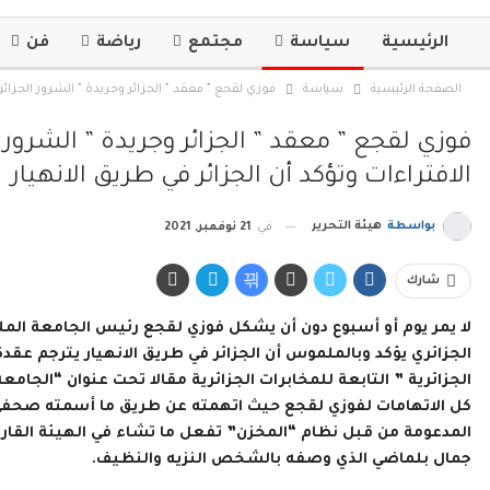
الرئيسية
سياسة
مجتمع
رياضة
فن
الصفحة الرئيسية
سياسة
فوزي لقجع ” معقد ” الجزائر وجريدة ” الشرور الجزائري
فوزي لقجع ” معقد ” الجزائر وجريدة ” الشرور 
الافتراءات وتؤكد أن الجزائر في طريق الانهيار
بواسطة
هيئة التحرير
في
21 نوفمبر, 2021
شارك
لا يمر يوم أو أسبوع دون أن يشكل فوزي لقجع رئيس الجامعة الم
الجزائري يؤكد وبالملموس أن الجزائر في طريق الانهيار يترجم عق
الجزائرية ” التابعة للمخابرات الجزائرية مقالا تحت عنوان “ال
كل الاتهامات لفوزي لقجع حيث اتهمته عن طريق ما أسمته صحفي ف
المدعومة من قبل نظام “المخزن” تفعل ما تشاء في الهيئة القارية 
جمال بلماضي الذي وصفه بالشخص النزيه والنظيف.