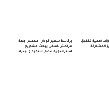
ؤكد أهمية تخليق
برئاسة سمير كودار.. مجلس جهة
202 وتعزيز المشاركة
مراكش–آسفي يبحث مشاريع
استراتيجية لدعم التنمية والبنية…