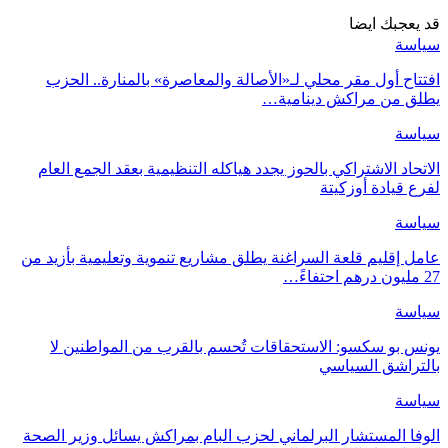
قد يعجبك ايضا
سياسة
افتتاح أول مقر محلي لـ«الأصالة والمعاصرة» بالمنارة.. الحزب
يطلق من مراكش دينامية…
سياسة
الاتحاد الاشتراكي بالحوز يجدد هياكله التنظيمية بعقد الجمع العام
لفرع قيادة أوزكيتة
سياسة
عامل إقليم قلعة السراغنة يطلق مشاريع تنموية وتعليمية بأزيد من
27 مليون درهم احتفاءً…
سياسة
يونس بو سكسو: الاستحقاقات تُحسم بالقرب من المواطنين لا
بالتراشق السياسي
سياسة
الوفا المستشار البرلماني لحزب البام بمراكش يسائل وزير الصحة