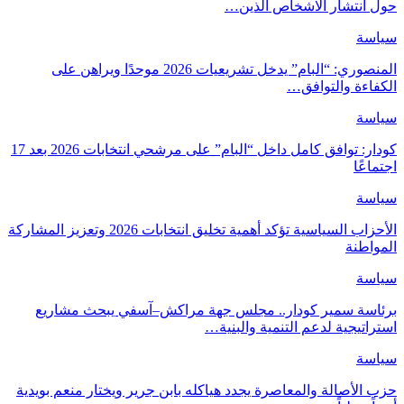
حول انتشار الاشخاص الذين…
سياسة
المنصوري: “البام” يدخل تشريعيات 2026 موحدًا ويراهن على
الكفاءة والتوافق…
سياسة
كودار: توافق كامل داخل “البام” على مرشحي انتخابات 2026 بعد 17
اجتماعًا
سياسة
الأحزاب السياسية تؤكد أهمية تخليق انتخابات 2026 وتعزيز المشاركة
المواطنة
سياسة
برئاسة سمير كودار.. مجلس جهة مراكش–آسفي يبحث مشاريع
استراتيجية لدعم التنمية والبنية…
سياسة
حزب الأصالة والمعاصرة يجدد هياكله بابن جرير ويختار منعم بويدية