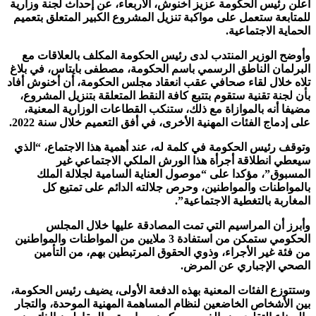
أعلن رئيس الحكومة عزيز أخنوش، الأربعاء، عن إحداث لجنة وزارية
للمتابعة ستعمل على مواكبة تنزيل المشروع الكبير المتعلق بتعميم
الحماية الاجتماعية.
وأوضح الوزير المنتدب لدى رئيس الحكومة المكلف بالعلاقات مع
البرلمان الناطق ‏الرسمي باسم الحكومة، مصطفى بايتاس، في بلاغ
تلاه خلال لقاء صحافي عقب ‏انعقاد مجلس الحكومة، أن أخنوش أفاد
بأن لجنة تقنية ستقوم بتتبع كافة النقط المتعلقة بتنزيل المشروع،
مضيفا أنه بالموازاة مع ذلك، ستنكب القطاعات الوزارية المعنية،
على إدماج الفئات المهنية الأخرى، في أفق التعميم خلال سنة 2022.
وتوقف رئيس الحكومة في كلمة له، عند أهمية هذا الاجتماع، “الذي
سيعطي انطلاقة أجرأة هذا الورش الملكي الاجتماعي غير
المسبوق”، مؤكدا على “موصول العناية السامية لجلالة الملك
بالمواطنات والمواطنين، وحرص جلالته الدائم على تمتيع كل
المغاربة بالتغطية الاجتماعية”.
وأبرز أن المراسيم التي تمت المصادقة عليها خلال المجلس
الحكومي ستمكن من استفادة 3 ملايين من المواطنات والمواطنين
من فئة غير الأجراء، وذوي الحقوق المرتبطين بهم، من التأمين
الصحي الإجباري عن المرض.
وستتوزع الفئات المعنية بهذه الدفعة الأولى، يضيف رئيس الحكومة،
بين الأشخاص الخاضعين لنظام المساهمة المهنية الموحدة، والتجار