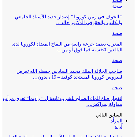
صحة
صحة
” الخوف في زمن كورونا ” إصدار جديد للأستاذ الجامعي
والكاتب والحقوقي الدكتور خالد…
صحة
المغرب يعتمد جرعة رابعة من اللقاح المضاد لكورونا لدى
البالغين 60 سنة فما فوق أو من…
صحة
صاحب الجلالة الملك محمد السادس حفظه الله تعرض
لفيروس كورونا المستجد كوفيد – 19 ، بدون…
صحة
انفجار قناة للماء الصالح للشرب تابعة ل ” راديما” تغرق مرأب
مقاولة بمراكش…
السابق
التالي
المرأة
آراء