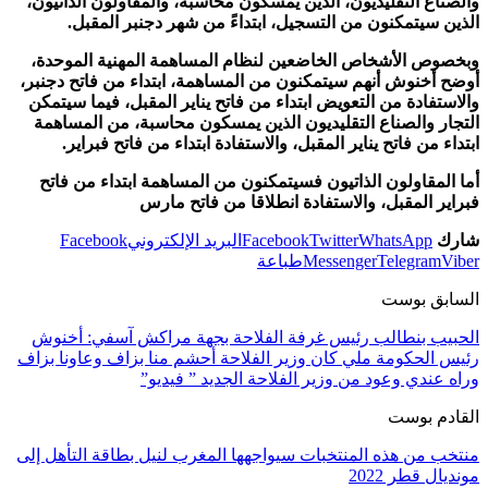
والصناع التقليديون، الذين يمسكون محاسبة، والمقاولون الذاتيون،
الذين سيتمكنون من التسجيل، ابتداءً من شهر دجنبر المقبل.
وبخصوص الأشخاص الخاضعين لنظام المساهمة المهنية الموحدة،
أوضح أخنوش أنهم سيتمكنون من المساهمة، ابتداء من فاتح دجنبر،
والاستفادة من التعويض ابتداء من فاتح يناير المقبل، فيما سيتمكن
التجار والصناع التقليديون الذين يمسكون محاسبة، من المساهمة
ابتداء من فاتح يناير المقبل، والاستفادة ابتداء من فاتح فبراير.
أما المقاولون الذاتيون فسيتمكنون من المساهمة ابتداء من فاتح
فبراير المقبل، والاستفادة انطلاقا من فاتح مارس
شارك
WhatsApp
Twitter
Facebook
البريد الإلكتروني
Facebook
Viber
Telegram
Messenger
طباعة
السابق بوست
الحبيب بنطالب رئيس غرفة الفلاحة بجهة مراكش آسفي: أخنوش
رئيس الحكومة ملي كان وزير الفلاحة أحشم منا بزاف وعاونا بزاف
وراه عندي وعود من وزير الفلاحة الجديد ” فيديو”
القادم بوست
منتخب من هذه المنتخبات سيواجهها المغرب لنيل بطاقة التأهل إلى
مونديال قطر 2022