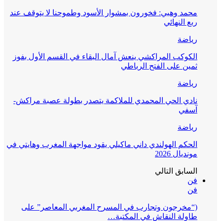
محمد وهبي: فخورون بمشوار الأسود وطموحنا لا يتوقف عند
ربع النهائي
رياضة
الكوكب المراكشي ينعش آمال البقاء في القسم الأول بفوز
ثمين على الفتح الرباطي
رياضة
نادي الحي المحمدي للملاكمة يتصدر بطولة عصبة مراكش-
آسفي
رياضة
الحكم الهولندي داني ماكيلي يقود مواجهة المغرب وهايتي في
مونديال 2026
السابق
التالي
فن
فن
(“مخرجون وتجارب في المسرح المغربي المعاصر” على
طاولة النقاش في المكتبة…