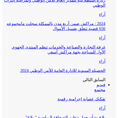
زيارة استطلاعية للمدير العام للأمن الوطني ولمراقبة التراب
الوطني
آراء
2024 : مراكش ضمن أربع مدن بالممكلة سجلت مامجموعه
656 قضية تتعلق بغسيل الأموال
آراء
غرفة التجارة والصناعة والخدمات تنظم المنتدى الجهوي
الأول للسياحة بجهة مراكش آسفي
آراء
الحصيلة السنوية للإدارة العامة للأمن الوطني 2024
السابق
التالي
فيديو
مجتمع
تفكيك عصابة إجرامية رقمية
آراء
بلاغ بشأن جدل تنظيم الصحافة الرياضية ” بلاغ”