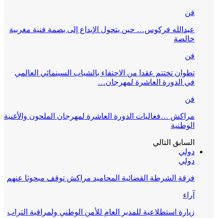
فن
عبدالله فركوس… حين يتحول الإبداع إلى بصمة فنية مغربية
خالصة
فن
تطوان تختتم عقدا من الاحتفاء بالشباب السينمائي العالمي
في الدورة العاشرة لمهرجان…
فن
مراكش …فعاليات الدورة العاشرة لمهرجان الملحون والأغنية
الوطنية
السابق
التالي
دولي
دولي
فرقة الشرطة القضائية المحاميد مراكش توقف مبحوثا عنهم
آراء
زيارة استطلاعية للمدير العام للأمن الوطني ولمراقبة التراب