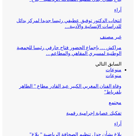
آراء
انتخاب الدكتور توفيق عطيفي رئيسا جديدا لمركز بدائل
للدراسات الإنسانية والأدبية…
غير مصنف
مراكش … بإجماع الحضور فتاح حارفي رئيسا للجمعية
الوطنية لمسيري المقاهي والمطاعم…
السابق
التالي
منوعات
منوعات
وفاة الفنان المغربي الكبير عبد القادر مطاع ” الطاهر
بلفرياط”
مجتمع
تفكيك عصابة إجرامية رقمية
آراء
بلاغ بشأن جدل تنظيم الصحافة الرياضية ” بلاغ”