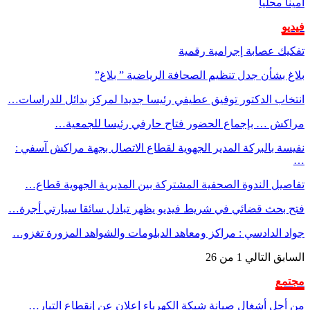
أميناً محلياً
فيديو
تفكيك عصابة إجرامية رقمية
بلاغ بشأن جدل تنظيم الصحافة الرياضية ” بلاغ”
انتخاب الدكتور توفيق عطيفي رئيسا جديدا لمركز بدائل للدراسات…
مراكش … بإجماع الحضور فتاح حارفي رئيسا للجمعية…
نفيسة بالبركة المدير الجهوية لقطاع الاتصال بجهة مراكش آسفي :
…
تفاصيل الندوة الصحفية المشتركة بين المديرية الجهوية قطاع…
فتح بحث قضائي في شريط فيديو يظهر تبادل سائقا سيارتي أجرة…
جواد الدادسي : مراكز ومعاهد الدبلومات والشواهد المزورة تغزو…
السابق
التالي
1 من 26
مجتمع
من أجل أشغال صيانة شبكة الكهرباء إعلان عن إنقطاع التيار…