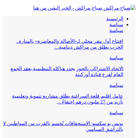
صباح مراكش - الخبر اليقين من هنا
الرئيسية
سياسة
سياسة
افتتاح أول مقر محلي لـ«الأصالة والمعاصرة» بالمنارة..
الحزب يطلق من مراكش دينامية…
سياسة
الاتحاد الاشتراكي بالحوز يجدد هياكله التنظيمية بعقد الجمع
العام لفرع قيادة أوزكيتة
سياسة
عامل إقليم قلعة السراغنة يطلق مشاريع تنموية وتعليمية
بأزيد من 27 مليون درهم احتفاءً…
سياسة
يونس بو سكسو: الاستحقاقات تُحسم بالقرب من المواطنين لا
بالتراشق السياسي