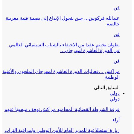
فن
عبدالله فركوس… حين يتحول الإبداع إلى بصمة فنية مغربية
خالصة
فن
تطوان تختتم عقدا من الاحتفاء بالشباب السينمائي العالمي
في الدورة العاشرة لمهرجان…
فن
مراكش …فعاليات الدورة العاشرة لمهرجان الملحون والأغنية
الوطنية
السابق
التالي
دولي
دولي
فرقة الشرطة القضائية المحاميد مراكش توقف مبحوثا عنهم
آراء
زيارة استطلاعية للمدير العام للأمن الوطني ولمراقبة التراب