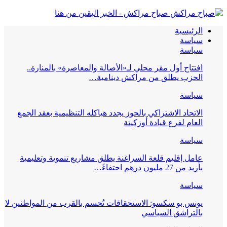
صباح مراكش - الخبر اليقين من هنا
الرئيسية
سياسة
سياسة
افتتاح أول مقر محلي لـ«الأصالة والمعاصرة» بالمنارة..
الحزب يطلق من مراكش دينامية…
سياسة
الاتحاد الاشتراكي بالحوز يجدد هياكله التنظيمية بعقد الجمع
العام لفرع قيادة أوزكيتة
سياسة
عامل إقليم قلعة السراغنة يطلق مشاريع تنموية وتعليمية
بأزيد من 27 مليون درهم احتفاءً…
سياسة
يونس بو سكسو: الاستحقاقات تُحسم بالقرب من المواطنين لا
بالتراشق السياسي