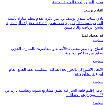
مخدر الشيرا بأحياء المدينة العتيقة
القادم بوست
نادي شباب سيدي يوسف بن علي لكرة القدم ينظم مباراة تأبينية
للمرحوم محمد الزكموزي تحت شعار ” ثقافة الاعتراف آلية مدنية
تشجع الرياضة والرياضيين “
قد يعجبك ايضا
سياسة
افتتاح أول مقر محلي لـ«الأصالة والمعاصرة» بالمنارة.. الحزب
يطلق من مراكش دينامية…
سياسة
الاتحاد الاشتراكي بالحوز يجدد هياكله التنظيمية بعقد الجمع العام
لفرع قيادة أوزكيتة
سياسة
عامل إقليم قلعة السراغنة يطلق مشاريع تنموية وتعليمية بأزيد من
27 مليون درهم احتفاءً…
سياسة