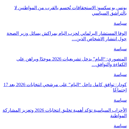
يونس بو سكسو: الاستحقاقات تُحسم بالقرب من المواطنين لا
بالتراشق السياسي
سياسة
الوفا المستشار البرلماني لحزب البام بمراكش يسائل وزير الصحة
حول انتشار الاشخاص الذين…
سياسة
المنصوري: “البام” يدخل تشريعيات 2026 موحدًا ويراهن على
الكفاءة والتوافق…
سياسة
كودار: توافق كامل داخل “البام” على مرشحي انتخابات 2026 بعد 17
اجتماعًا
سياسة
الأحزاب السياسية تؤكد أهمية تخليق انتخابات 2026 وتعزيز المشاركة
المواطنة
سياسة