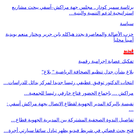
برئاسة سمير كودار.. مجلس جهة مراكش–آسفي يبحث مشاريع
استراتيجية لدعم التنمية والبنية…
سياسة
حزب الأصالة والمعاصرة يجدد هياكله بابن جرير ويختار منعم بويدية
أميناً محلياً
فيديو
تفكيك عصابة إجرامية رقمية
بلاغ بشأن جدل تنظيم الصحافة الرياضية ” بلاغ”
انتخاب الدكتور توفيق عطيفي رئيسا جديدا لمركز بدائل للدراسات…
مراكش … بإجماع الحضور فتاح حارفي رئيسا للجمعية…
نفيسة بالبركة المدير الجهوية لقطاع الاتصال بجهة مراكش آسفي :
…
تفاصيل الندوة الصحفية المشتركة بين المديرية الجهوية قطاع…
فتح بحث قضائي في شريط فيديو يظهر تبادل سائقا سيارتي أجرة…