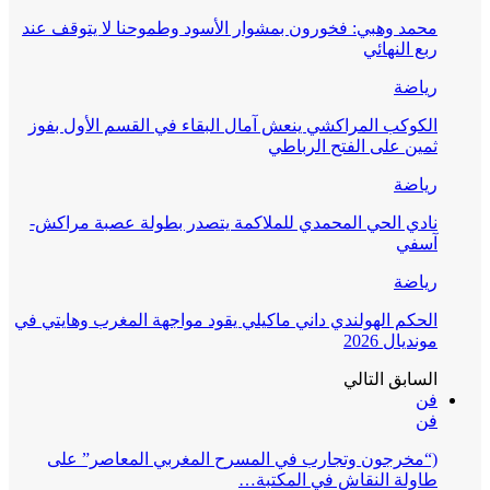
محمد وهبي: فخورون بمشوار الأسود وطموحنا لا يتوقف عند
ربع النهائي
رياضة
الكوكب المراكشي ينعش آمال البقاء في القسم الأول بفوز
ثمين على الفتح الرباطي
رياضة
نادي الحي المحمدي للملاكمة يتصدر بطولة عصبة مراكش-
آسفي
رياضة
الحكم الهولندي داني ماكيلي يقود مواجهة المغرب وهايتي في
مونديال 2026
السابق
التالي
فن
فن
(“مخرجون وتجارب في المسرح المغربي المعاصر” على
طاولة النقاش في المكتبة…