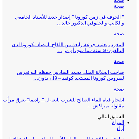
صحة
صحة
” الخوف في زمن كورونا ” إصدار جديد للأستاذ الجامعي
والكاتب والحقوقي الدكتور خالد…
صحة
المغرب يعتمد جرعة رابعة من اللقاح المضاد لكورونا لدى
البالغين 60 سنة فما فوق أو من…
صحة
صاحب الجلالة الملك محمد السادس حفظه الله تعرض
لفيروس كورونا المستجد كوفيد – 19 ، بدون…
صحة
انفجار قناة للماء الصالح للشرب تابعة ل ” راديما” تغرق مرأب
مقاولة بمراكش…
السابق
التالي
المرأة
آراء