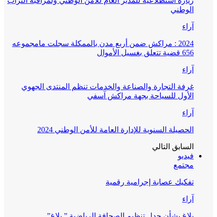
زيارة استطلاعية للمدير العام للأمن الوطني ولمراقبة التراب
الوطني
آراء
2024 : مراكش ضمن أربع مدن بالممكلة سجلت مامجموعه
656 قضية تتعلق بغسيل الأموال
آراء
غرفة التجارة والصناعة والخدمات تنظم المنتدى الجهوي
الأول للسياحة بجهة مراكش آسفي
آراء
الحصيلة السنوية للإدارة العامة للأمن الوطني 2024
السابق
التالي
فيديو
مجتمع
تفكيك عصابة إجرامية رقمية
آراء
بلاغ بشأن جدل تنظيم الصحافة الرياضية ” بلاغ”