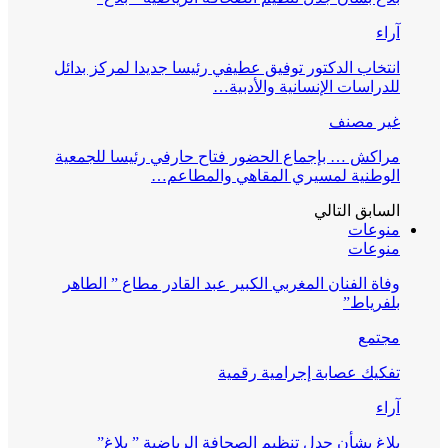
آراء
انتخاب الدكتور توفيق عطيفي رئيسا جديدا لمركز بدائل
للدراسات الإنسانية والأدبية…
غير مصنف
مراكش … بإجماع الحضور فتاح حارفي رئيسا للجمعية
الوطنية لمسيري المقاهي والمطاعم…
السابق
التالي
منوعات
منوعات
وفاة الفنان المغربي الكبير عبد القادر مطاع ” الطاهر
بلفرياط”
مجتمع
تفكيك عصابة إجرامية رقمية
آراء
بلاغ بشأن جدل تنظيم الصحافة الرياضية ” بلاغ”