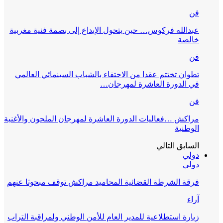
فن
عبدالله فركوس… حين يتحول الإبداع إلى بصمة فنية مغربية
خالصة
فن
تطوان تختتم عقدا من الاحتفاء بالشباب السينمائي العالمي
في الدورة العاشرة لمهرجان…
فن
مراكش …فعاليات الدورة العاشرة لمهرجان الملحون والأغنية
الوطنية
السابق
التالي
دولي
دولي
فرقة الشرطة القضائية المحاميد مراكش توقف مبحوثا عنهم
آراء
زيارة استطلاعية للمدير العام للأمن الوطني ولمراقبة التراب