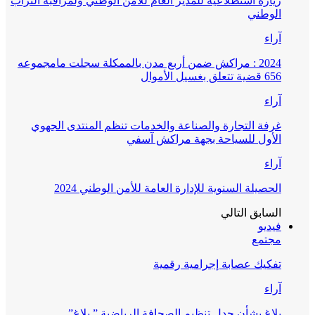
زيارة استطلاعية للمدير العام للأمن الوطني ولمراقبة التراب
الوطني
آراء
2024 : مراكش ضمن أربع مدن بالممكلة سجلت مامجموعه
656 قضية تتعلق بغسيل الأموال
آراء
غرفة التجارة والصناعة والخدمات تنظم المنتدى الجهوي
الأول للسياحة بجهة مراكش آسفي
آراء
الحصيلة السنوية للإدارة العامة للأمن الوطني 2024
السابق
التالي
فيديو
مجتمع
تفكيك عصابة إجرامية رقمية
آراء
بلاغ بشأن جدل تنظيم الصحافة الرياضية ” بلاغ”