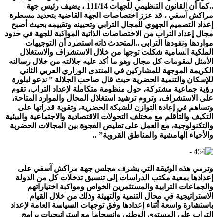
..كما أن القانون التنظيمي للجهات 111/14 ، يضيف رئيس جهة
مراكش آسفي ، قد عزز اختصاصات الجهة القاضية بتحديد مسطرة
إعداد التصميم الجهوي للمجال الترابي وتحيينه وتقييمه بحيث أصبح
مجال إعداد التراب من الاختصاصات الذاتية المواكبة للجهة في حدود
مواردها ونفودها الترابي ..المتحدث ذاته استطرد أن التوجيهات
الملكية السامية شكلت توجها من خلال الاستشراف والاستغلال
الأمثل لمقومات كل مجال وهو ما أكد عليه جلالته من خلال رسالته
الكريمة الموجهة للمشاركين في المنتدى الوزاري العربي الثاني
للإسكان والتنمية الحضرية حيث قال صاحب الجلالة ” ندعو لبلورة
رؤية جماعية مشتركة، حول منظومة متكاملة لإعداد التراب، تقوم
على الاستشراف، وتروم ترشيد استغلال المجال والموارد المتاحة،
وتساهم في إعادة التوازن للشبكة الحضرية، وتقوية قدراتها على
التكيف والتأقلم مع مختلف التحولات الاقتصادية والاجتماعية والبيئية
والتكنولوجية، مع العمل على تقليص الفجوة بين المجالات الحضرية
والأحياء الهامشية والمناطق القروية” ..
وترمي هذه الوثيقة التي يشرف مجلس جهة مراكش آسفي على
إعدادها بمعية مكتب الدراسات إلى تنسيق تدخلات كل من الدولة
والجماعات الترابية والمستثمرين الخواص ومواكبة اختياراتهم
الاستراتيجية في مجال التنمية والتهيئة وذلك من خلال القيام
باستشارة واسعة أثناء إعدادها وفق توجهات السياسة العامة لإعداد
التراب على المستوى الوطني وانسجاما مع استراتيجيات برامج