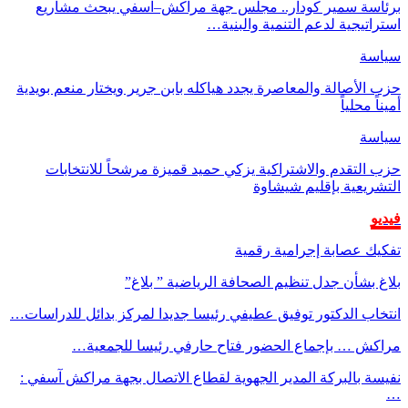
برئاسة سمير كودار.. مجلس جهة مراكش–آسفي يبحث مشاريع
استراتيجية لدعم التنمية والبنية…
سياسة
حزب الأصالة والمعاصرة يجدد هياكله بابن جرير ويختار منعم بويدية
أميناً محلياً
سياسة
حزب التقدم والاشتراكية يزكي حميد قميزة مرشحاً للانتخابات
التشريعية بإقليم شيشاوة
فيديو
تفكيك عصابة إجرامية رقمية
بلاغ بشأن جدل تنظيم الصحافة الرياضية ” بلاغ”
انتخاب الدكتور توفيق عطيفي رئيسا جديدا لمركز بدائل للدراسات…
مراكش … بإجماع الحضور فتاح حارفي رئيسا للجمعية…
نفيسة بالبركة المدير الجهوية لقطاع الاتصال بجهة مراكش آسفي :
…