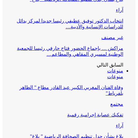
آراء
انتخاب الدكتور توفيق عطيفي رئيسا جديدا لمركز بدائل
للدراسات الإنسانية والأدبية…
غير مصنف
مراكش … بإجماع الحضور فتاح حارفي رئيسا للجمعية
الوطنية لمسيري المقاهي والمطاعم…
السابق
التالي
منوعات
منوعات
وفاة الفنان المغربي الكبير عبد القادر مطاع ” الطاهر
بلفرياط”
مجتمع
تفكيك عصابة إجرامية رقمية
آراء
بلاغ بشأن جدل تنظيم الصحافة الرياضية ” بلاغ”