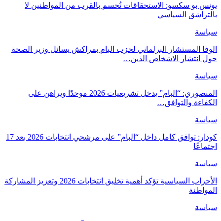
يونس بو سكسو: الاستحقاقات تُحسم بالقرب من المواطنين لا
بالتراشق السياسي
سياسة
الوفا المستشار البرلماني لحزب البام بمراكش يسائل وزير الصحة
حول انتشار الاشخاص الذين…
سياسة
المنصوري: “البام” يدخل تشريعيات 2026 موحدًا ويراهن على
الكفاءة والتوافق…
سياسة
كودار: توافق كامل داخل “البام” على مرشحي انتخابات 2026 بعد 17
اجتماعًا
سياسة
الأحزاب السياسية تؤكد أهمية تخليق انتخابات 2026 وتعزيز المشاركة
المواطنة
سياسة