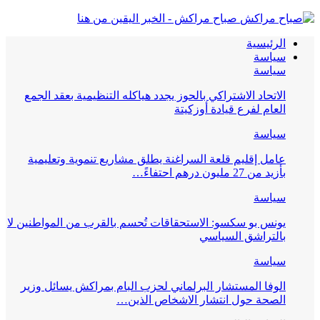
صباح مراكش - الخبر اليقين من هنا
الرئيسية
سياسة
سياسة
الاتحاد الاشتراكي بالحوز يجدد هياكله التنظيمية بعقد الجمع
العام لفرع قيادة أوزكيتة
سياسة
عامل إقليم قلعة السراغنة يطلق مشاريع تنموية وتعليمية
بأزيد من 27 مليون درهم احتفاءً…
سياسة
يونس بو سكسو: الاستحقاقات تُحسم بالقرب من المواطنين لا
بالتراشق السياسي
سياسة
الوفا المستشار البرلماني لحزب البام بمراكش يسائل وزير
الصحة حول انتشار الاشخاص الذين…