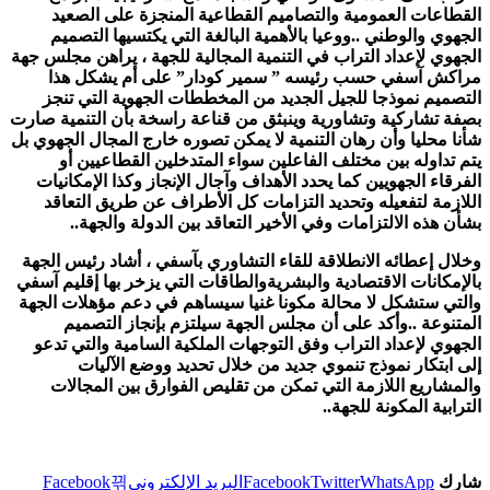
القطاعات العمومية والتصاميم القطاعية المنجزة على الصعيد
الجهوي والوطني ..ووعيا بالأهمية البالغة التي يكتسيها التصميم
الجهوي لإعداد التراب في التنمية المجالية للجهة ، يراهن مجلس جهة
مراكش آسفي حسب رئيسه ” سمير كودار” على أم يشكل هذا
التصميم نموذجا للجيل الجديد من المخططات الجهوية التي تنجز
بصفة تشاركية وتشاورية وينبثق من قناعة راسخة بأن التنمية صارت
شأنا محليا وأن رهان التنمية لا يمكن تصوره خارج المجال الجهوي بل
يتم تداوله بين مختلف الفاعلين سواء المتدخلين القطاعيين أو
الفرقاء الجهويين كما يحدد الأهداف وآجال الإنجاز وكذا الإمكانيات
اللازمة لتفعيله وتحديد التزامات كل الأطراف عن طريق التعاقد
بشأن هذه الالتزامات وفي الأخير التعاقد بين الدولة والجهة..
وخلال إعطائه الانطلاقة للقاء التشاوري بآسفي ، أشاد رئيس الجهة
بالإمكانات الاقتصادية والبشريةوالطاقات التي يزخر بها إقليم آسفي
والتي ستشكل لا محالة مكونا غنيا سيساهم في دعم مؤهلات الجهة
المتنوعة ..وأكد على أن مجلس الجهة سيلتزم بإنجاز التصميم
الجهوي لإعداد التراب وفق التوجهات الملكية السامية والتي تدعو
إلى ابتكار نموذج تنموي جديد من خلال تحديد ووضع الآليات
والمشاريع اللازمة التي تمكن من تقليص الفوارق بين المجالات
الترابية المكونة للجهة..
شارك
WhatsApp
Twitter
Facebook
البريد الإلكتروني
Facebook