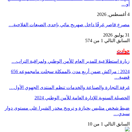
أو…
4 أغسطس, 2026
مصرع قاصر غرقًا داخل صهريج مائي بإحدى الضيعات الفلاحية…
31 يوليو, 2026
السابق
التالي
1 من 574
حوادث
زيارة استطلاعية للمدير العام للأمن الوطني ولمراقبة التراب…
2024 : مراكش ضمن أربع مدن بالممكلة سجلت مامجموعه 656
قضية…
غرفة التجارة والصناعة والخدمات تنظم المنتدى الجهوي الأول…
الحصيلة السنوية للإدارة العامة للأمن الوطني 2024
ضبط شخص متلبس بحيازة و ترويج مخدر الشيرا على مستوى دوار
سيدي…
السابق
التالي
1 من 10