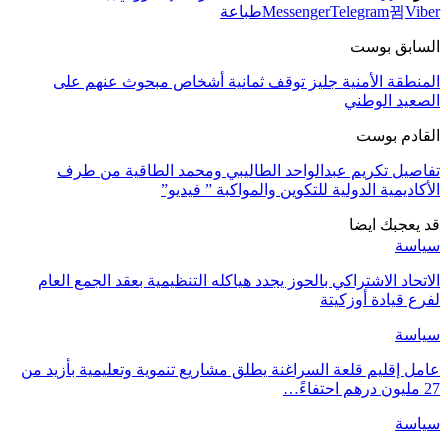
Viber
Telegram
Messenger
طباعة
السابق بوست
المنطقة الأمنية جليز توقف ثمانية أشخاص مبحوث عنهم على
الصعيد الوطني
القادم بوست
تفاصيل تكريم عبدالواحد الطاليبي ومحمد الطاقية من طرف
الأكاديمية الدولية للتكوين والمواكبة ” فيديو”
قد يعجبك ايضا
سياسة
الاتحاد الاشتراكي بالحوز يجدد هياكله التنظيمية بعقد الجمع العام
لفرع قيادة أوزكيتة
سياسة
عامل إقليم قلعة السراغنة يطلق مشاريع تنموية وتعليمية بأزيد من
27 مليون درهم احتفاءً…
سياسة