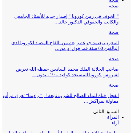
صحة
صحة
” الخوف في زمن كورونا ” إصدار جديد للأستاذ الجامعي
والكاتب والحقوقي الدكتور خالد…
صحة
المغرب يعتمد جرعة رابعة من اللقاح المضاد لكورونا لدى
البالغين 60 سنة فما فوق أو من…
صحة
صاحب الجلالة الملك محمد السادس حفظه الله تعرض
لفيروس كورونا المستجد كوفيد – 19 ، بدون…
صحة
انفجار قناة للماء الصالح للشرب تابعة ل ” راديما” تغرق مرأب
مقاولة بمراكش…
السابق
التالي
المرأة
آراء