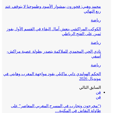
محمد وهبي: فخورون بمشوار الأسود وطموحنا لا يتوقف عند
ربع النهائي
رياضة
الكوكب المراكشي ينعش آمال البقاء في القسم الأول بفوز
ثمين على الفتح الرباطي
رياضة
نادي الحي المحمدي للملاكمة يتصدر بطولة عصبة مراكش-
آسفي
رياضة
الحكم الهولندي داني ماكيلي يقود مواجهة المغرب وهايتي في
مونديال 2026
السابق
التالي
فن
فن
(“مخرجون وتجارب في المسرح المغربي المعاصر” على
طاولة النقاش في المكتبة…