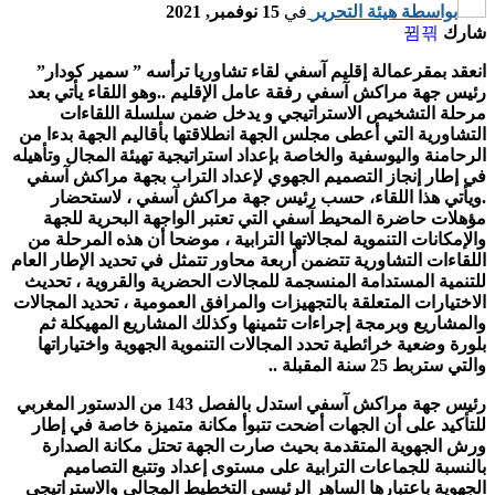
بواسطة
هيئة التحرير
في
15 نوفمبر, 2021
شارك
انعقد بمقرعمالة إقليم آسفي لقاء تشاوريا ترأسه ” سمير كودار”
رئيس جهة مراكش آسفي رفقة عامل الإقليم ..وهو اللقاء يأتي بعد
مرحلة التشخيص الاستراتيجي و يدخل ضمن سلسلة اللقاءات
التشاورية التي أعطى مجلس الجهة انطلاقتها بأقاليم الجهة بدءا من
الرحامنة واليوسفية والخاصة بإعداد استراتيجية تهيئة المجال وتأهيله
في إطار إنجاز التصميم الجهوي لإعداد التراب بجهة مراكش آسفي
.ويأتي هذا اللقاء، حسب رئيس جهة مراكش آسفي ، لاستحضار
مؤهلات حاضرة المحيط آسفي التي تعتبر الواجهة البحرية للجهة
والإمكانات التنموية لمجالاتها الترابية ، موضحا أن هذه المرحلة من
اللقاءات التشاورية تتضمن أربعة محاور تتمثل في تحديد الإطار العام
للتنمية المستدامة المنسجمة للمجالات الحضرية والقروية ، تحديث
الاختيارات المتعلقة بالتجهيزات والمرافق العمومية ، تحديد المجالات
والمشاريع وبرمجة إجراءات تثمينها وكذلك المشاريع المهيكلة ثم
بلورة وضعية خرائطية تحدد المجالات التنموية الجهوية واختياراتها
والتي ستربط 25 سنة المقبلة ..
رئيس جهة مراكش آسفي استدل بالفصل 143 من الدستور المغربي
للتأكيد على أن الجهات أضحت تتبوأ مكانة متميزة خاصة في إطار
ورش الجهوية المتقدمة بحيث صارت الجهة تحتل مكانة الصدارة
بالنسبة للجماعات الترابية على مستوى إعداد وتتبع التصاميم
الجهوية باعتبارها الساهر الرئيسي التخطيط المجالي والاستراتيجي