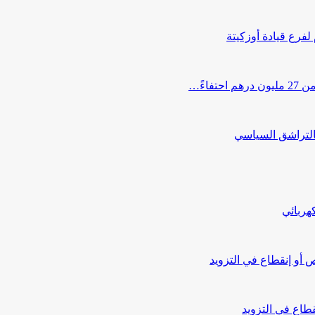
 لفرع قيادة أوزكيتة
اءً…
التراشق السياسي
هربائي
أو إنقطاع في التزويد
طاع في التزويد