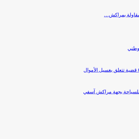
ب مقاولة بمراكش…
لوطني
 للسياحة بجهة مراكش آسفي