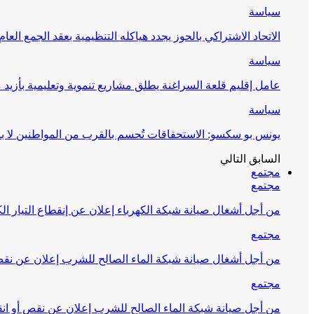
سياسة
الاتحاد الاشتراكي بالحوز يجدد هياكله التنظيمية بعقد الجمع العام
سياسة
عامل إقليم قلعة السراغنة يطلق مشاريع تنموية وتعليمية بأزيد من 27 مليون درهم احتف
سياسة
يونس بو سكسو: الاستحقاقات تُحسم بالقرب من المواطنين لا ب
السابق
التالي
مجتمع
مجتمع
من أجل أشغال صيانة شبكة الكهرباء إعلان عن إنقطاع التيار الك
مجتمع
من أجل أشغال صيانة شبكة الماء الصالح للشرب إعلان عن نقص 
مجتمع
من أجل صيانة شبكة الماء الصالح للشرب إعلان عن نقص أو انق