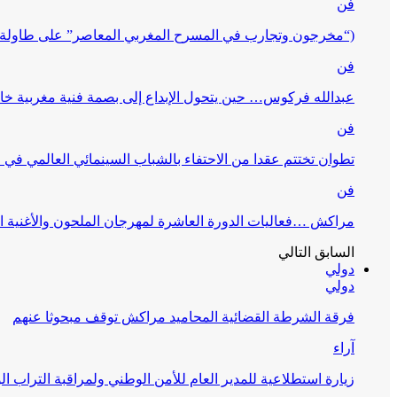
فن
(“مخرجون وتجارب في المسرح المغربي المعاصر” على طاولة 
فن
عبدالله فركوس… حين يتحول الإبداع إلى بصمة فنية مغربية خا
فن
تطوان تختتم عقدا من الاحتفاء بالشباب السينمائي العالمي في
فن
مراكش …فعاليات الدورة العاشرة لمهرجان الملحون والأغنية ا
السابق
التالي
دولي
دولي
فرقة الشرطة القضائية المحاميد مراكش توقف مبحوثا عنهم
آراء
زيارة استطلاعية للمدير العام للأمن الوطني ولمراقبة التراب ا