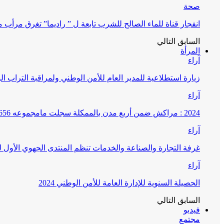
صحة
انفجار قناة للماء الصالح للشرب تابعة ل ” راديما” تغرق مرأ
السابق
التالي
المرأة
آراء
زيارة استطلاعية للمدير العام للأمن الوطني ولمراقبة التراب ا
آراء
2024 : مراكش ضمن أربع مدن بالممكلة سجلت مامجموعه 656 قضية تتعلق بغسيل الأموال
آراء
غرفة التجارة والصناعة والخدمات تنظم المنتدى الجهوي الأول
آراء
الحصيلة السنوية للإدارة العامة للأمن الوطني 2024
السابق
التالي
فيديو
مجتمع