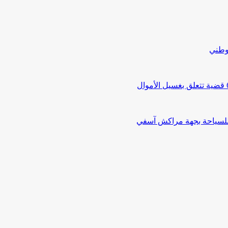
لوطني
 للسياحة بجهة مراكش آسفي