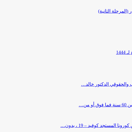
المرحلة الثانية)
144
ب والحقوقي الدكتور خالد…
من…
لمستجد كوفيد – 19 ، بدون…