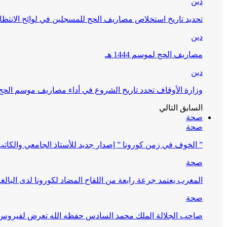
دين
تحديد تاريخ استخلاص مصاريف الحج للمسجلين في لوائح الانتظار (
دين
مصاريف الحج لموسم 1444 هـ
دين
وزارة الأوقاف تحدد تاريخ الشروع في أداء مصاريف موسم الحج لـ 4
السابق
التالي
صحة
صحة
” الخوف في زمن كورونا ” إصدار جديد للأستاذ الجامعي والكات
صحة
المغرب يعتمد جرعة رابعة من اللقاح المضاد لكورونا لدى البالغين 60 سنة فما فوق أو 
صحة
صاحب الجلالة الملك محمد السادس حفظه الله تعرض لفيروس كورونا ا