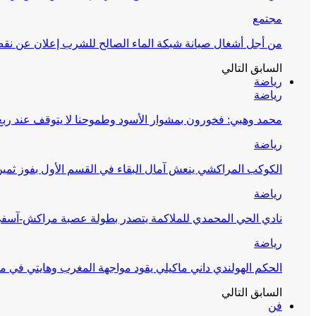
مجتمع
من أجل أشغال صيانة شبكة الماء الصالح للشرب إعلان عن نقص 
السابق
التالي
رياضة
رياضة
محمد وهبي: فخورون بمشوار الأسود وطموحنا لا يتوقف عند ربع 
رياضة
الكوكب المراكشي ينعش آمال البقاء في القسم الأول بفوز ثمين
رياضة
نادي الحي المحمدي للملاكمة يتصدر بطولة عصبة مراكش-آسف
رياضة
الحكم الهولندي داني ماكيلي يقود مواجهة المغرب وهايتي في مونديا
السابق
التالي
فن