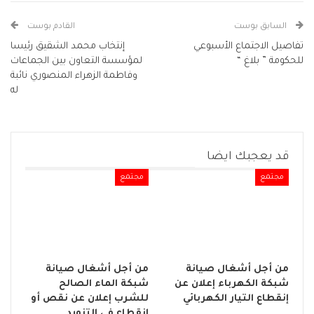
السابق بوست
القادم بوست
تفاصيل الاجتماع الأسبوعي
إنتخاب محمد الشقيق رئيسا
للحكومة ” بلاغ “
لمؤسسة التعاون بين الجماعات
وفاطمة الزهراء المنصوري نائبة
له
قد يعجبك ايضا
مجتمع
مجتمع
من أجل أشغال صيانة
من أجل أشغال صيانة
شبكة الكهرباء إعلان عن
شبكة الماء الصالح
إنقطاع التيار الكهربائي
للشرب إعلان عن نقص أو
إنقطاع في التزويد