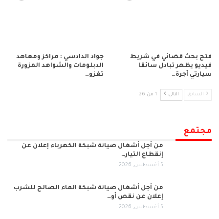
فتح بحث قضائي في شريط
جواد الدادسي : مراكز ومعاهد
فيديو يظهر تبادل سائقا
الدبلومات والشواهد المزورة
سيارتي أجرة…
تغزو…
السابق
التالي
1 من 26
مجتمع
من أجل أشغال صيانة شبكة الكهرباء إعلان عن
إنقطاع التيار…
5 أغسطس, 2026
من أجل أشغال صيانة شبكة الماء الصالح للشرب
إعلان عن نقص أو…
5 أغسطس, 2026