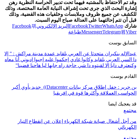
وقد تم الاحتفاظ بالمشتبه فيهما تحت تدبير الحراسة النظرية رهن
إشارة البحث الذي جرى تحت إشراف النيابة العامة المختصة، وذلك
للكشف عن جميع ظروف وملابسات وخلفيات هذه القضية، وذلك
قبل أن تتم إحالتهما على العدالة صباح اليوم السبت.
شارك
WhatsApp
Twitter
Facebook
البريد الإلكتروني
Facebook
Viber
Telegram
Messenger
طباعة
السابق بوست
عبدالإله بنكيران متحدثا عن العربي بلقايد عمدة مدينة مراكش : ” إلا
دا السي العربي بلقايد وكانوا غادي إحكموا عليه إجيوا إديوني أنا معاه
وكنعترف دابا إلا لقيتوه دا شي حاجة راه جابها ليا هاحنا فضينا”
القادم بوست
بن جرير : حفل إطلاق مركز بيانات Datacenter)) جديد يأوي أكبر
الحواسب العملاقة وأكثرها قوة في افريقيا
قد يعجبك ايضا
مجتمع
من أجل أشغال صيانة شبكة الكهرباء إعلان عن إنقطاع التيار
الكهربائي
مجتمع