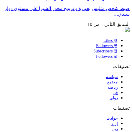
ضبط شخص متلبس بحيازة و ترويج مخدر الشيرا على مستوى دوار
سيدي…
السابق
التالي
1 من 10
Likes
Followers
Subscribers
Followers
تصنيفات
سياسة
مجتمع
رياضة
فن
دولي
تصنيفات
حوادث
اراء
دين