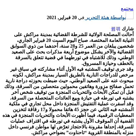
مجتمع
بواسطة
هيئة التحرير
في
20 فبراير, 2021
شارك
أحالت المصلحة الولائية للشرطة القضائية بمدينة مراكش على
النيابة العامة المختصة، صباح اليوم السبت 20 فبراير الجاري،
شخصين يبلغان من العمر 25 و28 سنة، أحدهما من ذوي السوابق
القضائية والآخر يشكل موضوع أربعة مذكرات بحث على الصعيد
الوطني، وذلك للاشتباه في تورطهما في قضية تتعلق بالسرقة
بالخطف وحيازة المسروق.
وقد جرى توقيف المشتبه فيه الأول أثناء مشاركته في سباق غير
مرخص للدراجات النارية بالطريق السيار بمدينة مراكش، لكونه
مبحوث عنه على الصعيد الوطني، حيث ضبطت بحوزته دراجة نارية
تحمل صفائح مزورة وهاتفين محمولين متحصلين من السرقة، وذلك
قبل أن تمكن الأبحاث والتحريات المنجزة من توقيف شخص آخر
يشتبه في تورطه في حيازة وبيع العائدات المتحصلة من السرقة.
وقد أسفرت عملية التفتيش المنجزة داخل محل تجاري في ملكية
المشتبه فيه الثاني عن حجز 45 هاتفا محمولا و17 رقاقة لتخزين
المعطيات الرقمية، فيما أظهرت الأبحاث والتحريات المنجزة في هذه
القضية أن الموقوف الأول يشتبه في تورطه في اقتراف عمليات
للسرقة، إحداها مقرونة بالاحتجاز تعرّض لها مواطن فرنسي داخل
منزله بالمنطقة القروية “تاحناوت” بضواحي مراكش.