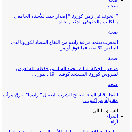
صحة
صحة
” الخوف في زمن كورونا ” إصدار جديد للأستاذ الجامعي
والكاتب والحقوقي الدكتور خالد…
صحة
المغرب يعتمد جرعة رابعة من اللقاح المضاد لكورونا لدى
البالغين 60 سنة فما فوق أو من…
صحة
صاحب الجلالة الملك محمد السادس حفظه الله تعرض
لفيروس كورونا المستجد كوفيد – 19 ، بدون…
صحة
انفجار قناة للماء الصالح للشرب تابعة ل ” راديما” تغرق مرأب
مقاولة بمراكش…
السابق
التالي
المرأة
آراء