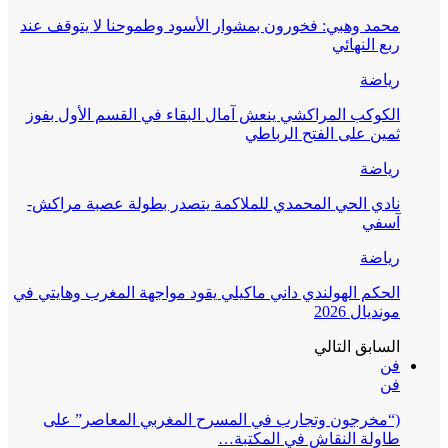
محمد وهبي: فخورون بمشوار الأسود وطموحنا لا يتوقف عند
ربع النهائي
رياضة
الكوكب المراكشي ينعش آمال البقاء في القسم الأول بفوز
ثمين على الفتح الرباطي
رياضة
نادي الحي المحمدي للملاكمة يتصدر بطولة عصبة مراكش-
آسفي
رياضة
الحكم الهولندي داني ماكيلي يقود مواجهة المغرب وهايتي في
مونديال 2026
السابق
التالي
فن
فن
(“مخرجون وتجارب في المسرح المغربي المعاصر” على
طاولة النقاش في المكتبة…