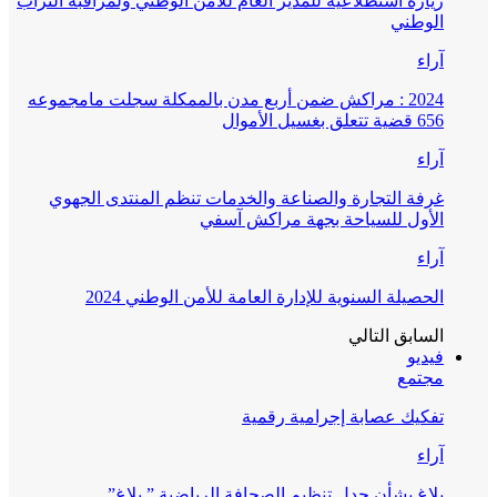
زيارة استطلاعية للمدير العام للأمن الوطني ولمراقبة التراب
الوطني
آراء
2024 : مراكش ضمن أربع مدن بالممكلة سجلت مامجموعه
656 قضية تتعلق بغسيل الأموال
آراء
غرفة التجارة والصناعة والخدمات تنظم المنتدى الجهوي
الأول للسياحة بجهة مراكش آسفي
آراء
الحصيلة السنوية للإدارة العامة للأمن الوطني 2024
السابق
التالي
فيديو
مجتمع
تفكيك عصابة إجرامية رقمية
آراء
بلاغ بشأن جدل تنظيم الصحافة الرياضية ” بلاغ”