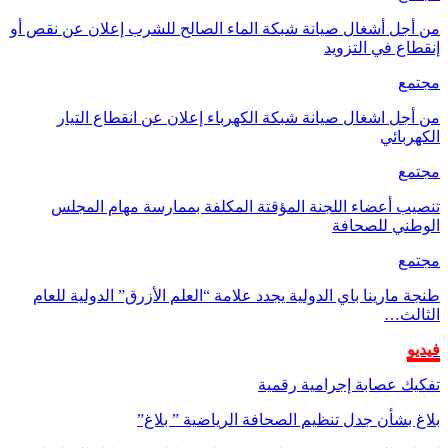
من أجل أشغال صيانة شبكة الماء الصالح للشرب إعلان عن نقص أو
إنقطاع في التزويد
مجتمع
من أجل اشغال صيانة شبكة الكهرباء إعلان عن انقطاع التيار
الكهربائي
مجتمع
تنصيب أعضاء اللجنة المؤقتة المكلفة بممارسة مهام المجلس
الوطني للصحافة
مجتمع
طنجة مارينا باي الدولية يجدد علامة “العلم الأزرق” الدولية للعام
الثالث…
فيديو
تفكيك عصابة إجرامية رقمية
بلاغ بشأن جدل تنظيم الصحافة الرياضية ” بلاغ”