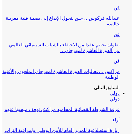
فن
عبدالله فركوس… حين يتحول الإبداع إلى بصمة فنية مغربية
خالصة
فن
تطوان تختتم عقدا من الاحتفاء بالشباب السينمائي العالمي
في الدورة العاشرة لمهرجان…
فن
مراكش …فعاليات الدورة العاشرة لمهرجان الملحون والأغنية
الوطنية
السابق
التالي
دولي
دولي
فرقة الشرطة القضائية المحاميد مراكش توقف مبحوثا عنهم
آراء
زيارة استطلاعية للمدير العام للأمن الوطني ولمراقبة التراب