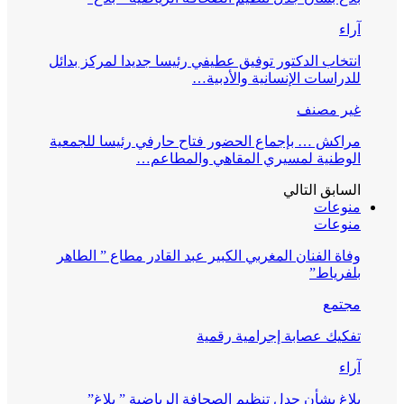
آراء
انتخاب الدكتور توفيق عطيفي رئيسا جديدا لمركز بدائل
للدراسات الإنسانية والأدبية…
غير مصنف
مراكش … بإجماع الحضور فتاح حارفي رئيسا للجمعية
الوطنية لمسيري المقاهي والمطاعم…
السابق
التالي
منوعات
منوعات
وفاة الفنان المغربي الكبير عبد القادر مطاع ” الطاهر
بلفرياط”
مجتمع
تفكيك عصابة إجرامية رقمية
آراء
بلاغ بشأن جدل تنظيم الصحافة الرياضية ” بلاغ”