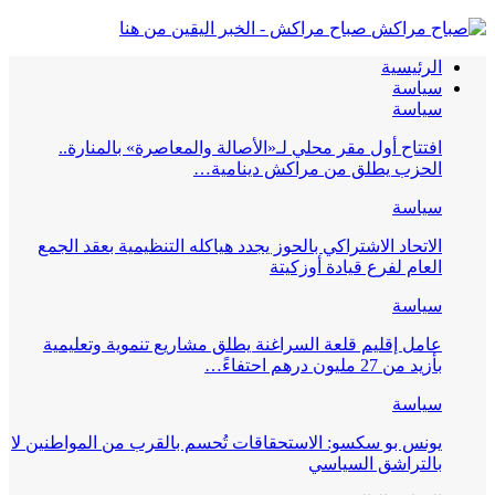
صباح مراكش - الخبر اليقين من هنا
الرئيسية
سياسة
سياسة
افتتاح أول مقر محلي لـ«الأصالة والمعاصرة» بالمنارة..
الحزب يطلق من مراكش دينامية…
سياسة
الاتحاد الاشتراكي بالحوز يجدد هياكله التنظيمية بعقد الجمع
العام لفرع قيادة أوزكيتة
سياسة
عامل إقليم قلعة السراغنة يطلق مشاريع تنموية وتعليمية
بأزيد من 27 مليون درهم احتفاءً…
سياسة
يونس بو سكسو: الاستحقاقات تُحسم بالقرب من المواطنين لا
بالتراشق السياسي