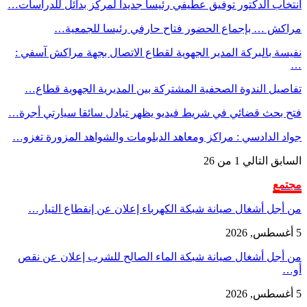
انتخاب الدكتور توفيق عطيفي رئيسا جديدا لمركز بدائل للدراسات…
مراكش … بإجماع الحضور فتاح حارفي رئيسا للجمعية…
نفيسة بالبركة المدير الجهوية لقطاع الاتصال بجهة مراكش آسفي :
…
تفاصيل الندوة الصحفية المشتركة بين المديرية الجهوية قطاع…
فتح بحث قضائي في شريط فيديو يظهر تبادل سائقا سيارتي أجرة…
جواد الدادسي : مراكز ومعاهد الدبلومات والشواهد المزورة تغزو…
السابق
التالي
1 من 26
مجتمع
من أجل أشغال صيانة شبكة الكهرباء إعلان عن إنقطاع التيار…
5 أغسطس, 2026
من أجل أشغال صيانة شبكة الماء الصالح للشرب إعلان عن نقص
أو…
5 أغسطس, 2026