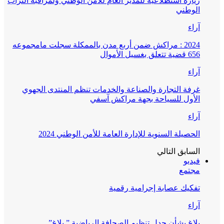
زيارة استطلاعية للمدير العام للأمن الوطني ولمراقبة التراب
الوطني
آراء
2024 : مراكش ضمن أربع مدن بالممكلة سجلت مامجموعه
656 قضية تتعلق بغسيل الأموال
آراء
غرفة التجارة والصناعة والخدمات تنظم المنتدى الجهوي
الأول للسياحة بجهة مراكش آسفي
آراء
الحصيلة السنوية للإدارة العامة للأمن الوطني 2024
السابق
التالي
فيديو
مجتمع
تفكيك عصابة إجرامية رقمية
آراء
بلاغ بشأن جدل تنظيم الصحافة الرياضية ” بلاغ”