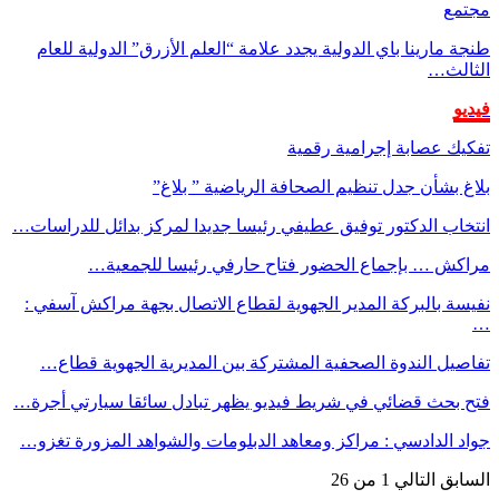
مجتمع
طنجة مارينا باي الدولية يجدد علامة “العلم الأزرق” الدولية للعام
الثالث…
فيديو
تفكيك عصابة إجرامية رقمية
بلاغ بشأن جدل تنظيم الصحافة الرياضية ” بلاغ”
انتخاب الدكتور توفيق عطيفي رئيسا جديدا لمركز بدائل للدراسات…
مراكش … بإجماع الحضور فتاح حارفي رئيسا للجمعية…
نفيسة بالبركة المدير الجهوية لقطاع الاتصال بجهة مراكش آسفي :
…
تفاصيل الندوة الصحفية المشتركة بين المديرية الجهوية قطاع…
فتح بحث قضائي في شريط فيديو يظهر تبادل سائقا سيارتي أجرة…
جواد الدادسي : مراكز ومعاهد الدبلومات والشواهد المزورة تغزو…
السابق
التالي
1 من 26