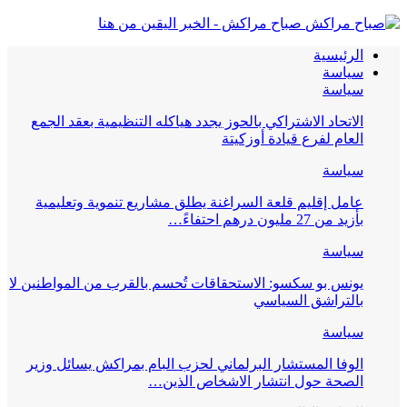
صباح مراكش - الخبر اليقين من هنا
الرئيسية
سياسة
سياسة
الاتحاد الاشتراكي بالحوز يجدد هياكله التنظيمية بعقد الجمع
العام لفرع قيادة أوزكيتة
سياسة
عامل إقليم قلعة السراغنة يطلق مشاريع تنموية وتعليمية
بأزيد من 27 مليون درهم احتفاءً…
سياسة
يونس بو سكسو: الاستحقاقات تُحسم بالقرب من المواطنين لا
بالتراشق السياسي
سياسة
الوفا المستشار البرلماني لحزب البام بمراكش يسائل وزير
الصحة حول انتشار الاشخاص الذين…