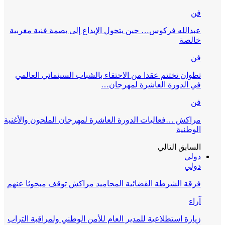
فن
عبدالله فركوس… حين يتحول الإبداع إلى بصمة فنية مغربية
خالصة
فن
تطوان تختتم عقدا من الاحتفاء بالشباب السينمائي العالمي
في الدورة العاشرة لمهرجان…
فن
مراكش …فعاليات الدورة العاشرة لمهرجان الملحون والأغنية
الوطنية
السابق
التالي
دولي
دولي
فرقة الشرطة القضائية المحاميد مراكش توقف مبحوثا عنهم
آراء
زيارة استطلاعية للمدير العام للأمن الوطني ولمراقبة التراب