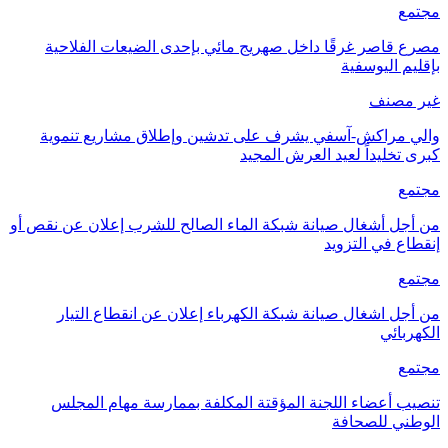
مجتمع
مصرع قاصر غرقًا داخل صهريج مائي بإحدى الضيعات الفلاحية
بإقليم اليوسفية
غير مصنف
والي مراكش-آسفي يشرف على تدشين وإطلاق مشاريع تنموية
كبرى تخليداً لعيد العرش المجيد
مجتمع
من أجل أشغال صيانة شبكة الماء الصالح للشرب إعلان عن نقص أو
إنقطاع في التزويد
مجتمع
من أجل اشغال صيانة شبكة الكهرباء إعلان عن انقطاع التيار
الكهربائي
مجتمع
تنصيب أعضاء اللجنة المؤقتة المكلفة بممارسة مهام المجلس
الوطني للصحافة