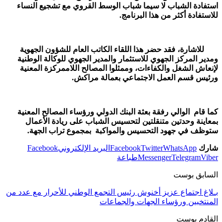
استفادة الشباب لا سيما شباب الوسط القروي مع تشجيع النساء
للاستفادة أكثر من هذا البرنامج.
للاشارة، فقد حضر هذا اللقاء الكاتب العام للشؤون الجهوية
ومدير المركز الجهوي للاستثمار والمدير الجهوي للوكالة الوطنية
لإنعاش الشغل والكفاءات، وممثلوا المصالح اللاممركزة المعنية
ورئيس قسم العمل الاجتماعي بعمالة مراكش.
كما قام الوالي رفقة بعثة البنك الدولي ورؤساء المصالح المعنية
بمعاينة وحدتين متنقلتين لتحسيس الشباب على ريادة الأعمال
ستوظف في جهود التحسيس والمواكبة بمجموع تراب الجهة.
شارك
WhatsApp
Twitter
Facebook
البريد الإلكتروني
Facebook
Viber
Telegram
Messenger
طباعة
السابق بوست
بـلاغ اجتماع عزيز أخنوش رئيس التجمع الوطني للأحرار مع عدد من
المنتخبين ورؤساء الجهات والجماعات
القادم بوست