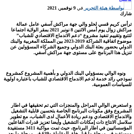
بواسطة
هيئة التحرير
في
9 نوفمبر, 2021
شارك
ترأس كريم قسي لحلو والي جهة مراكش آسفي عامل عمالة
مراكش زوال يوم أمس الاثنين 8 نونبر 2021 بمقر الولاية اجتماعا
لتتبع وتقييم تنفيذ مشروع “دعم الاندماج الاقتصادي للشباب”
موضوع اتفاقية الشراكة 2019-2023 بين المملكة المغربية والبنك
الدولي بحضور بعثة البنك الدولي وجميع الشركاء المسؤولين عن
تنزيل هذا البرنامج على مستوى جهة مراكش آسفي.
ونوه الوالي بمسؤولي البنك الدولي و بأهمية المشروع كمشروع
نموذجي رائد خدمة لدعم الاندماج الاقتصادي للشباب باعتباره اولوية
للسياسات العمومية.
و استعرض الوالي المراحل والمنجزات التي تم تحقيقها في اطار
المشروع وفق مكونات البرنامج الخاصة بتحسين قابلية التشغيل
والاندماج الاقتصادي ودعم ريادة الأعمال لدى الشباب، مع تطوير
سلاسل الانتاج ذات إمكانات التشغيل وأيضا تعزيز قدرات الفاعلين
المؤسساتيين في اطار البرنامج، حيث تمت مواكبة 3411 مستفيدة
ومستفيد في مرحلة ما قبل خلق المقاولة و639 في مرحلة ما بعد