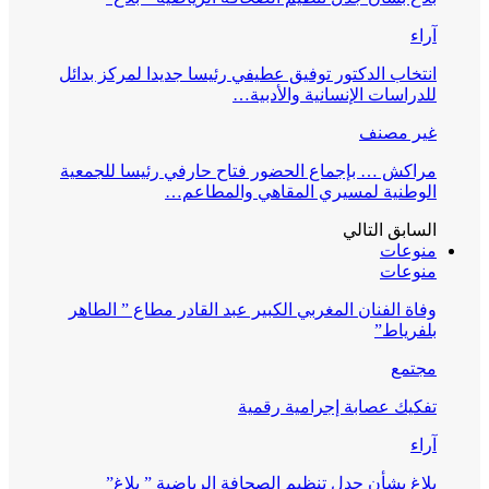
آراء
انتخاب الدكتور توفيق عطيفي رئيسا جديدا لمركز بدائل
للدراسات الإنسانية والأدبية…
غير مصنف
مراكش … بإجماع الحضور فتاح حارفي رئيسا للجمعية
الوطنية لمسيري المقاهي والمطاعم…
السابق
التالي
منوعات
منوعات
وفاة الفنان المغربي الكبير عبد القادر مطاع ” الطاهر
بلفرياط”
مجتمع
تفكيك عصابة إجرامية رقمية
آراء
بلاغ بشأن جدل تنظيم الصحافة الرياضية ” بلاغ”