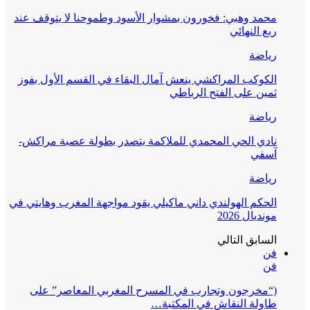
محمد وهبي: فخورون بمشوار الأسود وطموحنا لا يتوقف عند
ربع النهائي
رياضة
الكوكب المراكشي ينعش آمال البقاء في القسم الأول بفوز
ثمين على الفتح الرباطي
رياضة
نادي الحي المحمدي للملاكمة يتصدر بطولة عصبة مراكش-
آسفي
رياضة
الحكم الهولندي داني ماكيلي يقود مواجهة المغرب وهايتي في
مونديال 2026
السابق
التالي
فن
فن
(“مخرجون وتجارب في المسرح المغربي المعاصر” على
طاولة النقاش في المكتبة…