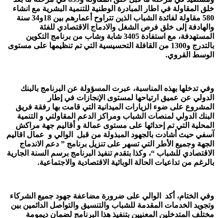
خلق المقاولة في اطار المبادرة الوطنية للتنمية البشرية مع انشاء
580 مقاولة لفائدة الشباب الذين تتراوح أعمارهم بين 18و34 سنة
والهادفة إلى خلق فرص الشغل والادماج الاقتصادي للفئة
المستهدفة، مع استفادة 3405 شابة وشاب من برنامج التكوين
بالتدرج و1300 من القافلة التحسيسية التي تم تنظيمها على مستوى
الوسط القروي.
وفي تدخلها بهذه المناسبة، عبرت المسؤولة عن البرنامج بالبنك
الدولي عن عميق ارتياحها لمستوى الإنجازات في إطار
المشروع على ضوء الزيارات الميدانية التي قامت بها رفقة فريق
البنك الدولي لمنصات الشباب ومراكز الدعم المقاولتي و التنمية
المحلية التي تم إحداثها على مستوى عمالة و أقاليم جهة مراكش
آسفي حيث أشادت بالجهود المبذولة من قبل الوالي و عمال اقاليم
الجهة وجميع الأطر التي تسهر على تنزيل برنامج ” دعم الاندماج
الاقتصادي للشباب “، وكذا بتقدم تنفيذ البرنامج برسم السنة الجارية
بالرغم من تداعيات الحالة الوبائية الاقتصادية والاجتماعية.
وفي الختام، أكد الوالي على ضرورة مضاعفة جهود جميع الشركاء
وتجويد الخدمات المقدمة للشباب والتنسيق والتواصل الدائمين بين
مختلف المتدخلين المعنيين بتنفيذ هذا البرنامج لضمان ديمومة