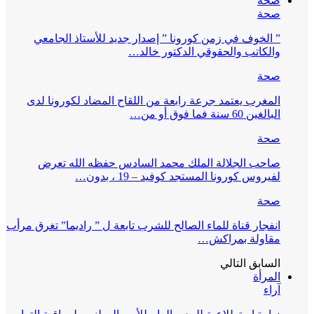
صحة
صحة
” الخوف في زمن كورونا ” إصدار جديد للأستاذ الجامعي
والكاتب والحقوقي الدكتور خالد…
صحة
المغرب يعتمد جرعة رابعة من اللقاح المضاد لكورونا لدى
البالغين 60 سنة فما فوق أو من…
صحة
صاحب الجلالة الملك محمد السادس حفظه الله تعرض
لفيروس كورونا المستجد كوفيد – 19 ، بدون…
صحة
انفجار قناة للماء الصالح للشرب تابعة ل ” راديما” تغرق مرأب
مقاولة بمراكش…
السابق
التالي
المرأة
آراء