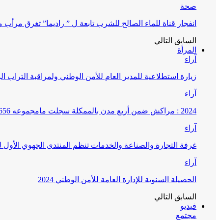
صحة
انفجار قناة للماء الصالح للشرب تابعة ل ” راديما” تغرق مرأ
السابق
التالي
المرأة
آراء
زيارة استطلاعية للمدير العام للأمن الوطني ولمراقبة التراب ا
آراء
2024 : مراكش ضمن أربع مدن بالممكلة سجلت مامجموعه 656 قضية تتعلق بغسيل الأموال
آراء
غرفة التجارة والصناعة والخدمات تنظم المنتدى الجهوي الأول
آراء
الحصيلة السنوية للإدارة العامة للأمن الوطني 2024
السابق
التالي
فيديو
مجتمع