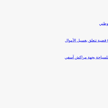
لوطني
 للسياحة بجهة مراكش آسفي