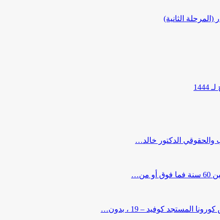
المرحلة الثانية)
144
ب والحقوقي الدكتور خالد…
من…
لمستجد كوفيد – 19 ، بدون…