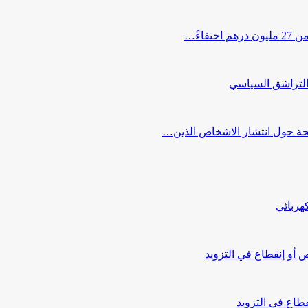
اءً…
التراشق السياسي
صحة حول انتشار الاشخاص الذين…
هربائي
أو إنقطاع في التزويد
طاع في التزويد