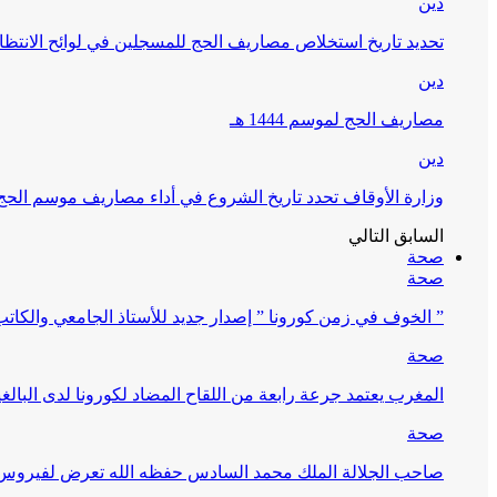
دين
تحديد تاريخ استخلاص مصاريف الحج للمسجلين في لوائح الانتظار (
دين
مصاريف الحج لموسم 1444 هـ
دين
وزارة الأوقاف تحدد تاريخ الشروع في أداء مصاريف موسم الحج لـ 4
السابق
التالي
صحة
صحة
” الخوف في زمن كورونا ” إصدار جديد للأستاذ الجامعي والكات
صحة
المغرب يعتمد جرعة رابعة من اللقاح المضاد لكورونا لدى البالغين 60 سنة فما فوق أو 
صحة
صاحب الجلالة الملك محمد السادس حفظه الله تعرض لفيروس كورونا ا