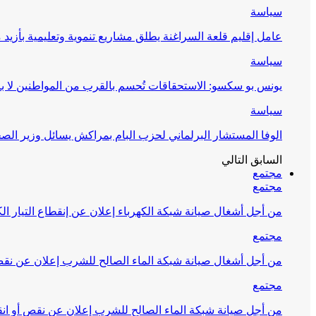
سياسة
عامل إقليم قلعة السراغنة يطلق مشاريع تنموية وتعليمية بأزيد من 27 مليون درهم احتف
سياسة
يونس بو سكسو: الاستحقاقات تُحسم بالقرب من المواطنين لا ب
سياسة
الوفا المستشار البرلماني لحزب البام بمراكش يسائل وزير ال
السابق
التالي
مجتمع
مجتمع
من أجل أشغال صيانة شبكة الكهرباء إعلان عن إنقطاع التيار الك
مجتمع
من أجل أشغال صيانة شبكة الماء الصالح للشرب إعلان عن نقص 
مجتمع
من أجل صيانة شبكة الماء الصالح للشرب إعلان عن نقص أو انق