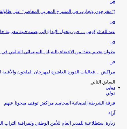
فن
(“مخرجون وتجارب في المسرح المغربي المعاصر” على طاولة 
فن
عبدالله فركوس… حين يتحول الإبداع إلى بصمة فنية مغربية خا
فن
تطوان تختتم عقدا من الاحتفاء بالشباب السينمائي العالمي في
فن
مراكش …فعاليات الدورة العاشرة لمهرجان الملحون والأغنية ا
السابق
التالي
دولي
دولي
فرقة الشرطة القضائية المحاميد مراكش توقف مبحوثا عنهم
آراء
زيارة استطلاعية للمدير العام للأمن الوطني ولمراقبة التراب ا