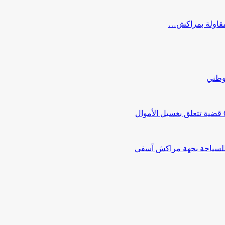
ب مقاولة بمراكش…
لوطني
 للسياحة بجهة مراكش آسفي