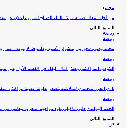
مجتمع
من أجل أشغال صيانة شبكة الماء الصالح للشرب إعلان عن نقص 
السابق
التالي
رياضة
رياضة
محمد وهبي: فخورون بمشوار الأسود وطموحنا لا يتوقف عند ربع 
رياضة
الكوكب المراكشي ينعش آمال البقاء في القسم الأول بفوز ثمين
رياضة
نادي الحي المحمدي للملاكمة يتصدر بطولة عصبة مراكش-آسف
رياضة
الحكم الهولندي داني ماكيلي يقود مواجهة المغرب وهايتي في مونديا
السابق
التالي
فن