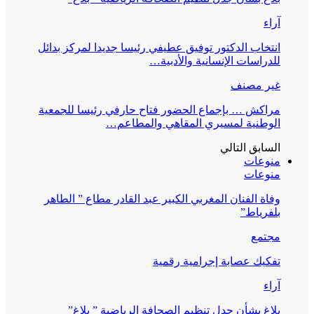
آراء
انتخاب الدكتور توفيق عطيفي رئيسا جديدا لمركز بدائل
للدراسات الإنسانية والأدبية…
غير مصنف
مراكش … بإجماع الحضور فتاح حارفي رئيسا للجمعية
الوطنية لمسيري المقاهي والمطاعم…
السابق
التالي
منوعات
منوعات
وفاة الفنان المغربي الكبير عبد القادر مطاع ” الطاهر
بلفرياط”
مجتمع
تفكيك عصابة إجرامية رقمية
آراء
بلاغ بشأن جدل تنظيم الصحافة الرياضية ” بلاغ”