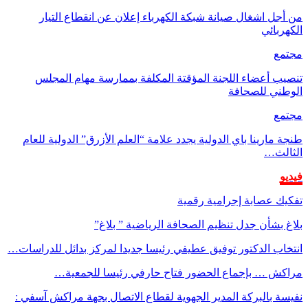
من أجل اشغال صيانة شبكة الكهرباء إعلان عن انقطاع التيار
الكهربائي
مجتمع
تنصيب أعضاء اللجنة المؤقتة المكلفة بممارسة مهام المجلس
الوطني للصحافة
مجتمع
طنجة مارينا باي الدولية يجدد علامة “العلم الأزرق” الدولية للعام
الثالث…
فيديو
تفكيك عصابة إجرامية رقمية
بلاغ بشأن جدل تنظيم الصحافة الرياضية ” بلاغ”
انتخاب الدكتور توفيق عطيفي رئيسا جديدا لمركز بدائل للدراسات…
مراكش … بإجماع الحضور فتاح حارفي رئيسا للجمعية…
نفيسة بالبركة المدير الجهوية لقطاع الاتصال بجهة مراكش آسفي :