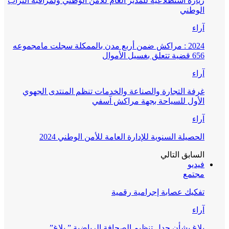
زيارة استطلاعية للمدير العام للأمن الوطني ولمراقبة التراب
الوطني
آراء
2024 : مراكش ضمن أربع مدن بالممكلة سجلت مامجموعه
656 قضية تتعلق بغسيل الأموال
آراء
غرفة التجارة والصناعة والخدمات تنظم المنتدى الجهوي
الأول للسياحة بجهة مراكش آسفي
آراء
الحصيلة السنوية للإدارة العامة للأمن الوطني 2024
السابق
التالي
فيديو
مجتمع
تفكيك عصابة إجرامية رقمية
آراء
بلاغ بشأن جدل تنظيم الصحافة الرياضية ” بلاغ”