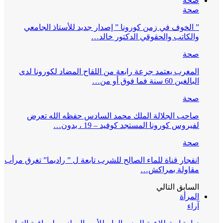
صحة
صحة
” الخوف في زمن كورونا ” إصدار جديد للأستاذ الجامعي
والكاتب والحقوقي الدكتور خالد…
صحة
المغرب يعتمد جرعة رابعة من اللقاح المضاد لكورونا لدى
البالغين 60 سنة فما فوق أو من…
صحة
صاحب الجلالة الملك محمد السادس حفظه الله تعرض
لفيروس كورونا المستجد كوفيد – 19 ، بدون…
صحة
انفجار قناة للماء الصالح للشرب تابعة ل ” راديما” تغرق مرأب
مقاولة بمراكش…
السابق
التالي
المرأة
آراء