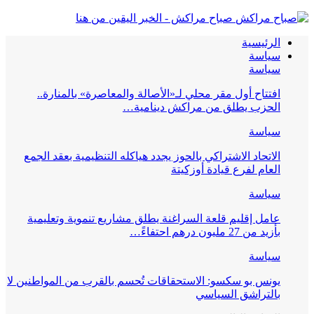
صباح مراكش - الخبر اليقين من هنا
الرئيسية
سياسة
سياسة
افتتاح أول مقر محلي لـ«الأصالة والمعاصرة» بالمنارة..
الحزب يطلق من مراكش دينامية…
سياسة
الاتحاد الاشتراكي بالحوز يجدد هياكله التنظيمية بعقد الجمع
العام لفرع قيادة أوزكيتة
سياسة
عامل إقليم قلعة السراغنة يطلق مشاريع تنموية وتعليمية
بأزيد من 27 مليون درهم احتفاءً…
سياسة
يونس بو سكسو: الاستحقاقات تُحسم بالقرب من المواطنين لا
بالتراشق السياسي