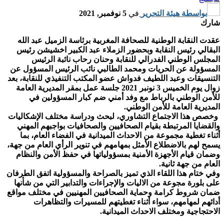
بواسطة
هيئة التحرير
في
5 نوفمبر, 2021
شارك
عقدت النقابة الوطنية للصحافة المغربية برئاسة الزميل عبد الله
البقالي رئيس النقابة وبحضور الزملاء عبد الكبير اخشيشن رئيس
المجلس الوطني الفدرالي للنقابة وحنان رحاب نائبة الرئيس
المسؤولة عن الحريات ومحمد الطالبي نائب الرئيس المسؤول عن
التنسيقات وعبد اللطيف فدواش عضو المكتب التنفيذي للنقابة، بعد
زوال يوم الخميس 3 نونبر 2021 جلسة عمل بمقر المديرية العامة
للأمن الوطني بالرباط مع وفد أمني ضم كبار المسؤولين في
المديرية العامة للأمن الوطني.
‎ وخصص هذا الاجتماع التشاوري، لبحث ودراسة مختلف الإشكاليات
والقضايا المرتبطة بقيام الصحافيين والصحافيات بواجبهم المهني
أثناء تغطية مجموعة من الاحداث الميدانية في الفضاء العام، بما
يسمح لهم بالاضطلاع الأمثل بمهامهم في تنوير الرأي العام من جهة،
وضمان قيام الأجهزة الأمنية بمسؤولياتها في حفظ الأمن والنظام
العام من جهة ثانية.
وفي ختام هذا اللقاء الذي تميز بالصراحة والمسؤولية اتفق الطرفان
على بلورة مجوعة من الاليات والإجراءات والتدابير التي من شأنها
ضمان شروط كرامة وحماية الصحافيين المهنيين في مختلف مواقع
أدائهم لمهامهم، سواء أثناء تغطيتهم للمسيرات والتظاهرات
الاحتجاجية ومختلف الاحداث الميدانية.