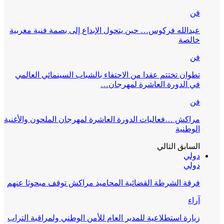
فن
عبدالله فركوس… حين يتحول الإبداع إلى بصمة فنية مغربية
خالصة
فن
تطوان تختتم عقدا من الاحتفاء بالشباب السينمائي العالمي
في الدورة العاشرة لمهرجان…
فن
مراكش …فعاليات الدورة العاشرة لمهرجان الملحون والأغنية
الوطنية
السابق
التالي
دولي
دولي
فرقة الشرطة القضائية المحاميد مراكش توقف مبحوثا عنهم
آراء
زيارة استطلاعية للمدير العام للأمن الوطني ولمراقبة التراب