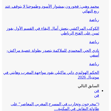
محمد وهبي: فخورون بمشوار الأسود وطموحنا لا يتوقف عند
ربع النهائي
رياضة
الكوكب المراكشي ينعش آمال البقاء في القسم الأول بفوز
ثمين على الفتح الرباطي
رياضة
نادي الحي المحمدي للملاكمة يتصدر بطولة عصبة مراكش-
آسفي
رياضة
الحكم الهولندي داني ماكيلي يقود مواجهة المغرب وهايتي في
مونديال 2026
السابق
التالي
فن
فن
(“مخرجون وتجارب في المسرح المغربي المعاصر” على
طاولة النقاش في المكتبة…