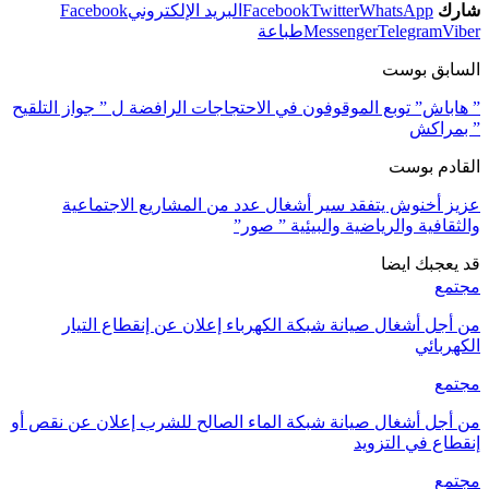
شارك
WhatsApp
Twitter
Facebook
البريد الإلكتروني
Facebook
Viber
Telegram
Messenger
طباعة
السابق بوست
” هاباش” توبع الموقوفون في الاحتجاجات الرافضة ل ” جواز التلقيح
” بمراكش
القادم بوست
عزيز أخنوش يتفقد سير أشغال عدد من المشاريع الاجتماعية
والثقافية والرياضية والبيئية ” صور”
قد يعجبك ايضا
مجتمع
من أجل أشغال صيانة شبكة الكهرباء إعلان عن إنقطاع التيار
الكهربائي
مجتمع
من أجل أشغال صيانة شبكة الماء الصالح للشرب إعلان عن نقص أو
إنقطاع في التزويد
مجتمع