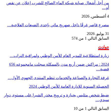
من أجل أشغال صيانة شبكة الماء الصالح للشرب إعلان عن نقص
أو…
4 أغسطس, 2026
مصرع قاصر غرقًا داخل صهريج مائي بإحدى الضيعات الفلاحية…
31 يوليو, 2026
السابق
التالي
1 من 574
حوادث
زيارة استطلاعية للمدير العام للأمن الوطني ولمراقبة التراب…
2024 : مراكش ضمن أربع مدن بالممكلة سجلت مامجموعه 656
قضية…
غرفة التجارة والصناعة والخدمات تنظم المنتدى الجهوي الأول…
الحصيلة السنوية للإدارة العامة للأمن الوطني 2024
ضبط شخص متلبس بحيازة و ترويج مخدر الشيرا على مستوى دوار
سيدي…
السابق
التالي
1 من 10