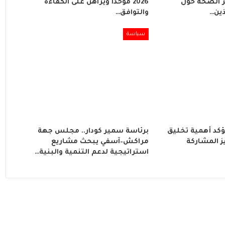
 الصحة حول
2026 موحدًا ويراهن على الكفاءة
ذين…
والتوافق…
سياسة
ؤكد أهمية تخليق
برئاسة سمير كودار.. مجلس جهة
202 وتعزيز المشاركة
مراكش–آسفي يبحث مشاريع
استراتيجية لدعم التنمية والبنية…