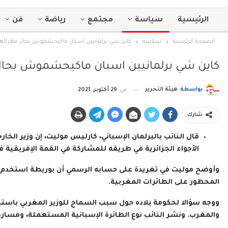
الرئيسية
سياسة
مجتمع
رياضة
فن
الصفحة الرئيسية
سياسة
كاين شي برلمانيين اسبان ماكيحشموش بحال نظرائهم 
كاين شي برلمانيين اسبان ماكيحشموش بحال 
بواسطة
هيئة التحرير
في
29 أكتوبر, 2021
شارك
قال النائب بالبرلمان الإسباني، كارليس موليت، إن وزير الخ
الأجواء الجزائرية في طريقه للمشاركة في القمة الإفريقية في
وأوضح موليت في تغريدة على حسابه الرسمي أن بوريطة استخدم طائ
المحظور على الطائرات المغربية.
ووجه سؤالا لحكومة بلاده حول سبب السماح للوزير المغربي باستخدا
والمغرب. ونشر النائب نوع الطائرة الإسبانية المستعملة، ومسارها م