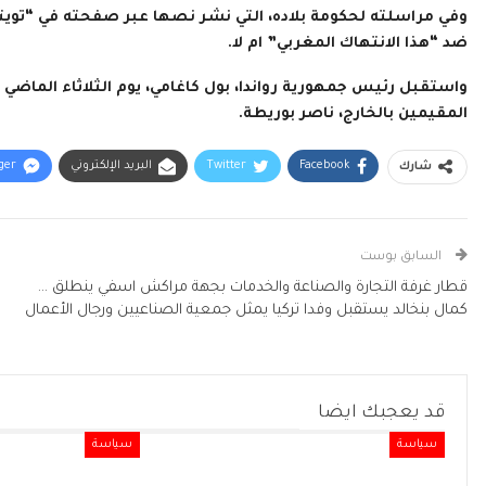
وفي مراسلته لحكومة بلاده، التي نشر نصها عبر صفحته في “تويتر”،
ضد “هذا الانتهاك المغربي” ام لا.
واستقبل رئيس جمهورية رواندا، بول كاغامي، يوم الثلاثاء الماضي ف
المقيمين بالخارج، ناصر بوريطة.
Facebook
Twitter
البريد الإلكتروني
ger
شارك
السابق بوست
قطار غرفة التجارة والصناعة والخدمات بجهة مراكش اسفي ينطلق …
كمال بنخالد يستقبل وفدا تركيا يمثل جمعية الصناعيين ورجال الأعمال
قد يعجبك ايضا
سياسة
سياسة