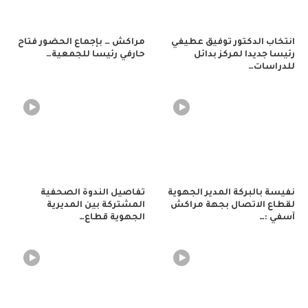
انتخاب الدكتور توفيق عطيفي
مراكش … بإجماع الحضور فتاح
رئيسا جديدا لمركز بدائل
حارفي رئيسا للجمعية…
للدراسات…
نفيسة بالبركة المدير الجهوية
تفاصيل الندوة الصحفية
لقطاع الاتصال بجهة مراكش
المشتركة بين المديرية
آسفي :…
الجهوية قطاع…