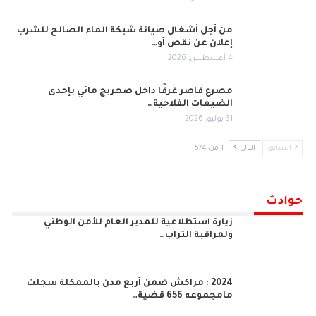
من أجل أشغال صيانة شبكة الماء الصالح للشرب
إعلان عن نقص أو…
4 أغسطس, 2026
مصرع قاصر غرقًا داخل صهريج مائي بإحدى
الضيعات الفلاحية…
31 يوليو, 2026
السابق
التالي
1 من 574
حوادث
زيارة استطلاعية للمدير العام للأمن الوطني
ولمراقبة التراب…
2024 : مراكش ضمن أربع مدن بالممكلة سجلت
مامجموعه 656 قضية…