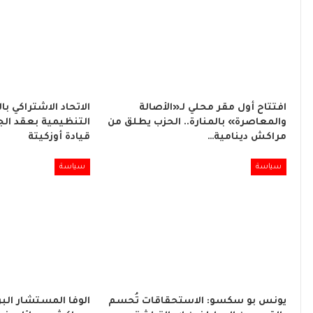
افتتاح أول مقر محلي لـ«الأصالة
الاتحاد الاشتراكي با
والمعاصرة» بالمنارة.. الحزب يطلق من
التنظيمية بعقد الج
مراكش دينامية…
قيادة أوزكيتة
سياسة
سياسة
يونس بو سكسو: الاستحقاقات تُحسم
الوفا المستشار البر