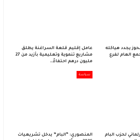
لحوز يجدد هياكله
عامل إقليم قلعة السراغنة يطلق
مع العام لفرع
مشاريع تنموية وتعليمية بأزيد من 27
مليون درهم احتفاءً…
سياسة
لماني لحزب البام
المنصوري: “البام” يدخل تشريعيات