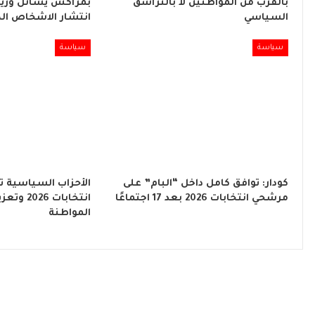
بالقرب من المواطنين لا بالتراشق
بمراكش يسائل وزير
السياسي
انتشار الاشخاص ال
سياسة
سياسة
كودار: توافق كامل داخل “البام” على
الأحزاب السياسية ت
مرشحي انتخابات 2026 بعد 17 اجتماعًا
انتخابات 6
المواطنة