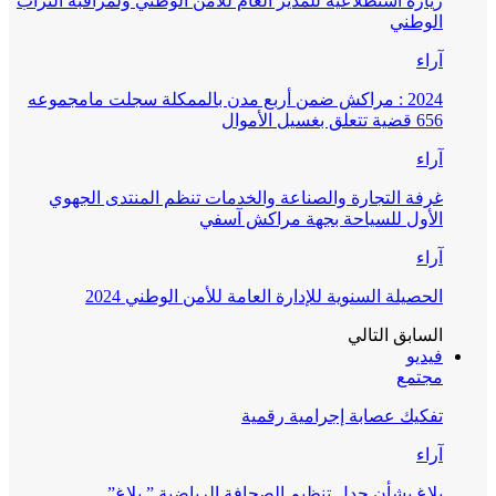
زيارة استطلاعية للمدير العام للأمن الوطني ولمراقبة التراب
الوطني
آراء
2024 : مراكش ضمن أربع مدن بالممكلة سجلت مامجموعه
656 قضية تتعلق بغسيل الأموال
آراء
غرفة التجارة والصناعة والخدمات تنظم المنتدى الجهوي
الأول للسياحة بجهة مراكش آسفي
آراء
الحصيلة السنوية للإدارة العامة للأمن الوطني 2024
السابق
التالي
فيديو
مجتمع
تفكيك عصابة إجرامية رقمية
آراء
بلاغ بشأن جدل تنظيم الصحافة الرياضية ” بلاغ”