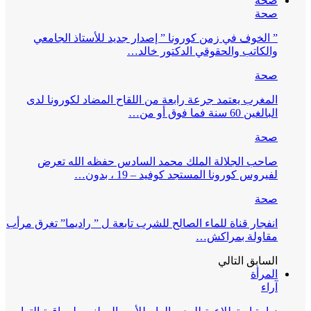
صحة
صحة
” الخوف في زمن كورونا ” إصدار جديد للأستاذ الجامعي
والكاتب والحقوقي الدكتور خالد…
صحة
المغرب يعتمد جرعة رابعة من اللقاح المضاد لكورونا لدى
البالغين 60 سنة فما فوق أو من…
صحة
صاحب الجلالة الملك محمد السادس حفظه الله تعرض
لفيروس كورونا المستجد كوفيد – 19 ، بدون…
صحة
انفجار قناة للماء الصالح للشرب تابعة ل ” راديما” تغرق مرأب
مقاولة بمراكش…
السابق
التالي
المرأة
آراء