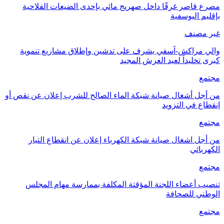
مصرع قاصر غرقًا داخل صهريج مائي بإحدى الضيعات الفلاحية
بإقليم اليوسفية
غير مصنف
والي مراكش-آسفي يشرف على تدشين وإطلاق مشاريع تنموية
كبرى تخليداً لعيد العرش المجيد
مجتمع
من أجل أشغال صيانة شبكة الماء الصالح للشرب إعلان عن نقص أو
إنقطاع في التزويد
مجتمع
من أجل اشغال صيانة شبكة الكهرباء إعلان عن انقطاع التيار
الكهربائي
مجتمع
تنصيب أعضاء اللجنة المؤقتة المكلفة بممارسة مهام المجلس
الوطني للصحافة
مجتمع