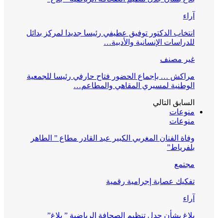
آراء
انتخاب الدكتور توفيق عطيفي رئيسا جديدا لمركز بدائل
للدراسات الإنسانية والأدبية…
غير مصنف
مراكش … بإجماع الحضور فتاح حارفي رئيسا للجمعية
الوطنية لمسيري المقاهي والمطاعم…
السابق
التالي
منوعات
منوعات
وفاة الفنان المغربي الكبير عبد القادر مطاع ” الطاهر
بلفرياط”
مجتمع
تفكيك عصابة إجرامية رقمية
آراء
بلاغ بشأن جدل تنظيم الصحافة الرياضية ” بلاغ”