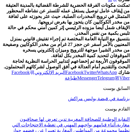
تمكنت مكونات الفرقة الحضرية للشرطة القضائية بالمدينة العتيقة
من إيقاف عامل توصيل يستغل عمله للتستر عن نشاطه المحظور
المتمثل في ترويج المخدرات الصلبة، حيث عثر بحوزته على لفافة
من مخدر الكوكايين كان يتحوز بها بغرض ترويجها.
الإيقاف شمل أيضا مزوده الرئيسي إثر كمين أمني محكم في حالة
تلبس بكمية من نفس المخدر.
بتنسيق مع النيابة العامة المختصة تم إجراء تفتيش قانوني بمنزل
المعنيين بالأمر أسفر عن حجز 27 غرام من مخدر الكوكايين وصفيحة
من مخدر الشيرا موجهة للترويج وميزان إلكتروني يسخره
الموقوفان لتحديد كمية المخدر بكل لفافة.
الموقوفون الأربعة تم إخضاعهم لتدابير الحراسة النظرية لحاجة
البحث والتقديم أمام العدالة في أفق الوصول لشركائهم المحتملون.
شارك
WhatsApp
Twitter
Facebook
البريد الإلكتروني
Facebook
Viber
Telegram
Messenger
طباعة
السابق بوست
بزناسة في قبضة بوليس مراكش
القادم بوست
النقابة الوطنية للصحافة المغربية تدين تعرض لها صحافيون
مغاربة،أثناء قيامهم بواجبهم المهني في تغطية الاحتجاجات التي
نظمها مجموعة من المواطنين المغاربة تعبيرا عن رفضهم جواز