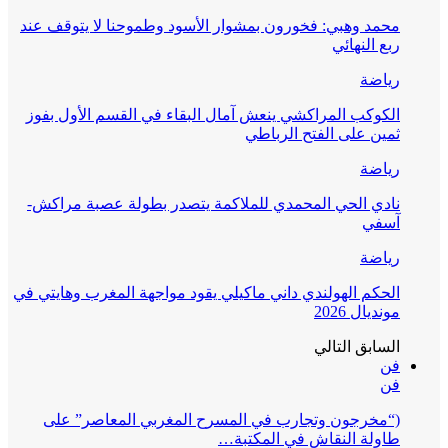
محمد وهبي: فخورون بمشوار الأسود وطموحنا لا يتوقف عند
ربع النهائي
رياضة
الكوكب المراكشي ينعش آمال البقاء في القسم الأول بفوز
ثمين على الفتح الرباطي
رياضة
نادي الحي المحمدي للملاكمة يتصدر بطولة عصبة مراكش-
آسفي
رياضة
الحكم الهولندي داني ماكيلي يقود مواجهة المغرب وهايتي في
مونديال 2026
السابق
التالي
فن
فن
(“مخرجون وتجارب في المسرح المغربي المعاصر” على
طاولة النقاش في المكتبة…