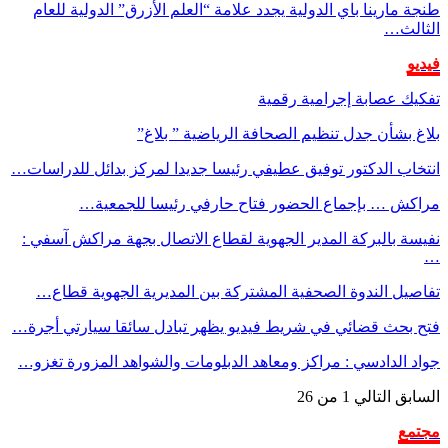
طنجة مارينا باي الدولية يجدد علامة “العلم الأزرق” الدولية للعام
الثالث…
فيديو
تفكيك عصابة إجرامية رقمية
بلاغ بشأن جدل تنظيم الصحافة الرياضية ” بلاغ”
انتخاب الدكتور توفيق عطيفي رئيسا جديدا لمركز بدائل للدراسات…
مراكش … بإجماع الحضور فتاح حارفي رئيسا للجمعية…
نفيسة بالبركة المدير الجهوية لقطاع الاتصال بجهة مراكش آسفي :
…
تفاصيل الندوة الصحفية المشتركة بين المديرية الجهوية قطاع…
فتح بحث قضائي في شريط فيديو يظهر تبادل سائقا سيارتي أجرة…
جواد الدادسي : مراكز ومعاهد الدبلومات والشواهد المزورة تغزو…
السابق
التالي
1 من 26
مجتمع