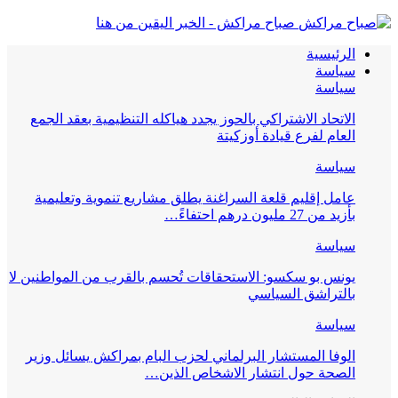
صباح مراكش - الخبر اليقين من هنا
الرئيسية
سياسة
سياسة
الاتحاد الاشتراكي بالحوز يجدد هياكله التنظيمية بعقد الجمع
العام لفرع قيادة أوزكيتة
سياسة
عامل إقليم قلعة السراغنة يطلق مشاريع تنموية وتعليمية
بأزيد من 27 مليون درهم احتفاءً…
سياسة
يونس بو سكسو: الاستحقاقات تُحسم بالقرب من المواطنين لا
بالتراشق السياسي
سياسة
الوفا المستشار البرلماني لحزب البام بمراكش يسائل وزير
الصحة حول انتشار الاشخاص الذين…