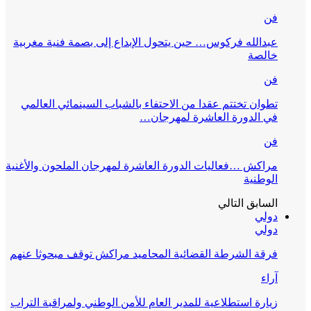
فن
عبدالله فركوس… حين يتحول الإبداع إلى بصمة فنية مغربية
خالصة
فن
تطوان تختتم عقدا من الاحتفاء بالشباب السينمائي العالمي
في الدورة العاشرة لمهرجان…
فن
مراكش …فعاليات الدورة العاشرة لمهرجان الملحون والأغنية
الوطنية
السابق
التالي
دولي
دولي
فرقة الشرطة القضائية المحاميد مراكش توقف مبحوثا عنهم
آراء
زيارة استطلاعية للمدير العام للأمن الوطني ولمراقبة التراب