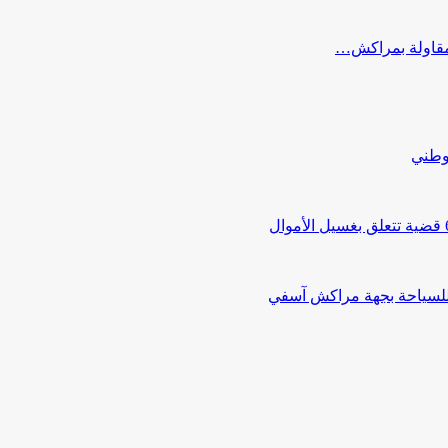
ب مقاولة بمراكش…
لوطني
 للسياحة بجهة مراكش آسفي