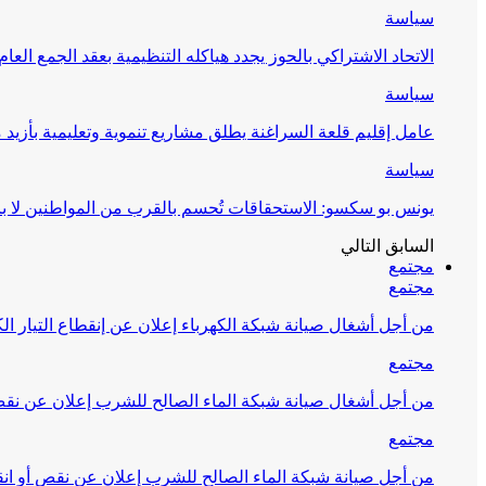
سياسة
الاتحاد الاشتراكي بالحوز يجدد هياكله التنظيمية بعقد الجمع العام
سياسة
عامل إقليم قلعة السراغنة يطلق مشاريع تنموية وتعليمية بأزيد من 27 مليون درهم احتف
سياسة
يونس بو سكسو: الاستحقاقات تُحسم بالقرب من المواطنين لا ب
السابق
التالي
مجتمع
مجتمع
من أجل أشغال صيانة شبكة الكهرباء إعلان عن إنقطاع التيار الك
مجتمع
من أجل أشغال صيانة شبكة الماء الصالح للشرب إعلان عن نقص 
مجتمع
من أجل صيانة شبكة الماء الصالح للشرب إعلان عن نقص أو انق