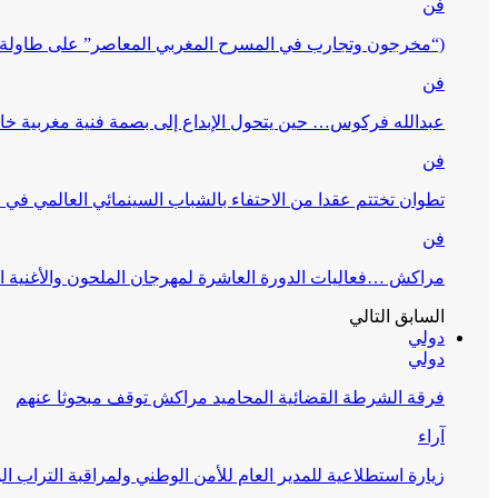
فن
(“مخرجون وتجارب في المسرح المغربي المعاصر” على طاولة 
فن
عبدالله فركوس… حين يتحول الإبداع إلى بصمة فنية مغربية خا
فن
تطوان تختتم عقدا من الاحتفاء بالشباب السينمائي العالمي في
فن
مراكش …فعاليات الدورة العاشرة لمهرجان الملحون والأغنية ا
السابق
التالي
دولي
دولي
فرقة الشرطة القضائية المحاميد مراكش توقف مبحوثا عنهم
آراء
زيارة استطلاعية للمدير العام للأمن الوطني ولمراقبة التراب ا