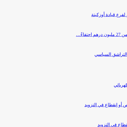
 لفرع قيادة أوزكيتة
اءً…
التراشق السياسي
هربائي
أو إنقطاع في التزويد
طاع في التزويد