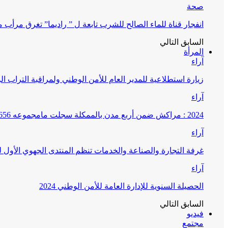
صحة
انفجار قناة للماء الصالح للشرب تابعة ل ” راديما” تغرق مرأ
السابق
التالي
المرأة
آراء
زيارة استطلاعية للمدير العام للأمن الوطني ولمراقبة التراب ا
آراء
2024 : مراكش ضمن أربع مدن بالممكلة سجلت مامجموعه 656 قضية تتعلق بغسيل الأموال
آراء
غرفة التجارة والصناعة والخدمات تنظم المنتدى الجهوي الأول
آراء
الحصيلة السنوية للإدارة العامة للأمن الوطني 2024
السابق
التالي
فيديو
مجتمع