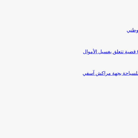
لوطني
 للسياحة بجهة مراكش آسفي