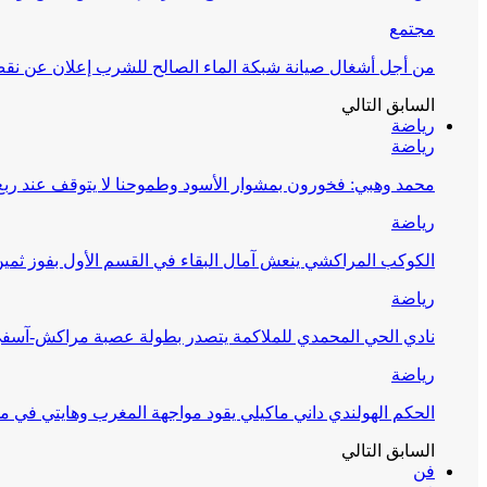
مجتمع
من أجل أشغال صيانة شبكة الماء الصالح للشرب إعلان عن نقص 
السابق
التالي
رياضة
رياضة
محمد وهبي: فخورون بمشوار الأسود وطموحنا لا يتوقف عند ربع 
رياضة
الكوكب المراكشي ينعش آمال البقاء في القسم الأول بفوز ثمين
رياضة
نادي الحي المحمدي للملاكمة يتصدر بطولة عصبة مراكش-آسف
رياضة
الحكم الهولندي داني ماكيلي يقود مواجهة المغرب وهايتي في مونديا
السابق
التالي
فن