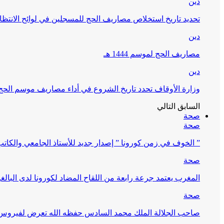
دين
تحديد تاريخ استخلاص مصاريف الحج للمسجلين في لوائح الانتظار (
دين
مصاريف الحج لموسم 1444 هـ
دين
وزارة الأوقاف تحدد تاريخ الشروع في أداء مصاريف موسم الحج لـ 4
السابق
التالي
صحة
صحة
” الخوف في زمن كورونا ” إصدار جديد للأستاذ الجامعي والكات
صحة
المغرب يعتمد جرعة رابعة من اللقاح المضاد لكورونا لدى البالغين 60 سنة فما فوق أو 
صحة
صاحب الجلالة الملك محمد السادس حفظه الله تعرض لفيروس كورونا ا