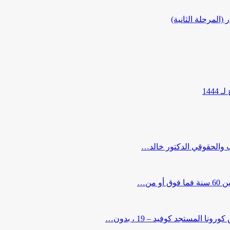
المرحلة الثانية)
144
ب والحقوقي الدكتور خالد…
من…
لمستجد كوفيد – 19 ، بدون…