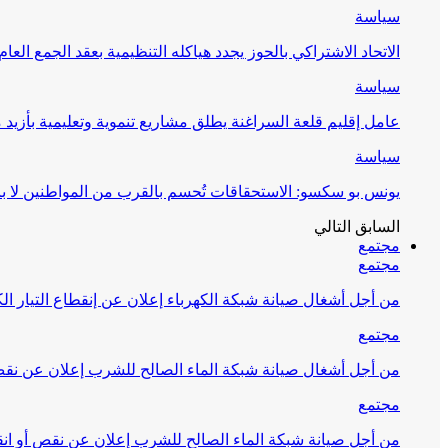
سياسة
الاتحاد الاشتراكي بالحوز يجدد هياكله التنظيمية بعقد الجمع العام
سياسة
عامل إقليم قلعة السراغنة يطلق مشاريع تنموية وتعليمية بأزيد من 27 مليون درهم احتف
سياسة
يونس بو سكسو: الاستحقاقات تُحسم بالقرب من المواطنين لا ب
السابق
التالي
مجتمع
مجتمع
من أجل أشغال صيانة شبكة الكهرباء إعلان عن إنقطاع التيار الك
مجتمع
من أجل أشغال صيانة شبكة الماء الصالح للشرب إعلان عن نقص 
مجتمع
من أجل صيانة شبكة الماء الصالح للشرب إعلان عن نقص أو انق