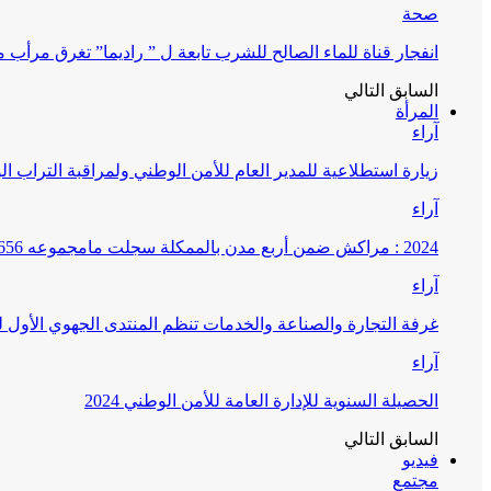
صحة
انفجار قناة للماء الصالح للشرب تابعة ل ” راديما” تغرق مرأ
السابق
التالي
المرأة
آراء
زيارة استطلاعية للمدير العام للأمن الوطني ولمراقبة التراب ا
آراء
2024 : مراكش ضمن أربع مدن بالممكلة سجلت مامجموعه 656 قضية تتعلق بغسيل الأموال
آراء
غرفة التجارة والصناعة والخدمات تنظم المنتدى الجهوي الأول
آراء
الحصيلة السنوية للإدارة العامة للأمن الوطني 2024
السابق
التالي
فيديو
مجتمع