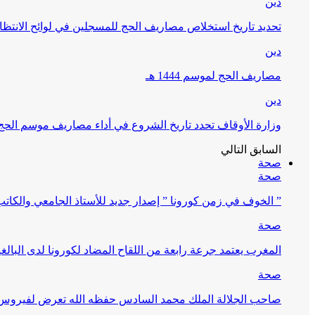
دين
تحديد تاريخ استخلاص مصاريف الحج للمسجلين في لوائح الانتظار (
دين
مصاريف الحج لموسم 1444 هـ
دين
وزارة الأوقاف تحدد تاريخ الشروع في أداء مصاريف موسم الحج لـ 4
السابق
التالي
صحة
صحة
” الخوف في زمن كورونا ” إصدار جديد للأستاذ الجامعي والكات
صحة
المغرب يعتمد جرعة رابعة من اللقاح المضاد لكورونا لدى البالغين 60 سنة فما فوق أو 
صحة
صاحب الجلالة الملك محمد السادس حفظه الله تعرض لفيروس كورونا ا