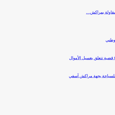
ب مقاولة بمراكش…
لوطني
 للسياحة بجهة مراكش آسفي