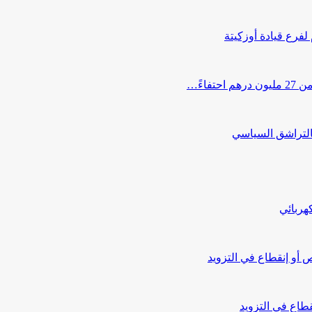
 لفرع قيادة أوزكيتة
اءً…
التراشق السياسي
هربائي
أو إنقطاع في التزويد
طاع في التزويد