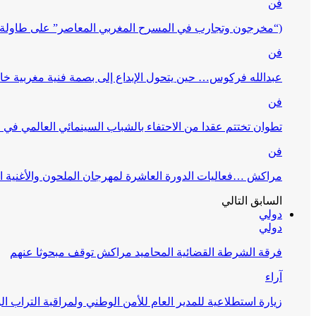
فن
(“مخرجون وتجارب في المسرح المغربي المعاصر” على طاولة 
فن
عبدالله فركوس… حين يتحول الإبداع إلى بصمة فنية مغربية خا
فن
تطوان تختتم عقدا من الاحتفاء بالشباب السينمائي العالمي في
فن
مراكش …فعاليات الدورة العاشرة لمهرجان الملحون والأغنية ا
السابق
التالي
دولي
دولي
فرقة الشرطة القضائية المحاميد مراكش توقف مبحوثا عنهم
آراء
زيارة استطلاعية للمدير العام للأمن الوطني ولمراقبة التراب ا