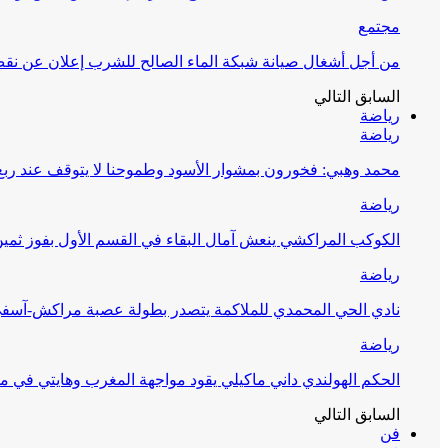
مجتمع
من أجل أشغال صيانة شبكة الماء الصالح للشرب إعلان عن نقص 
السابق
التالي
رياضة
رياضة
محمد وهبي: فخورون بمشوار الأسود وطموحنا لا يتوقف عند ربع 
رياضة
الكوكب المراكشي ينعش آمال البقاء في القسم الأول بفوز ثمين
رياضة
نادي الحي المحمدي للملاكمة يتصدر بطولة عصبة مراكش-آسف
رياضة
الحكم الهولندي داني ماكيلي يقود مواجهة المغرب وهايتي في مونديا
السابق
التالي
فن