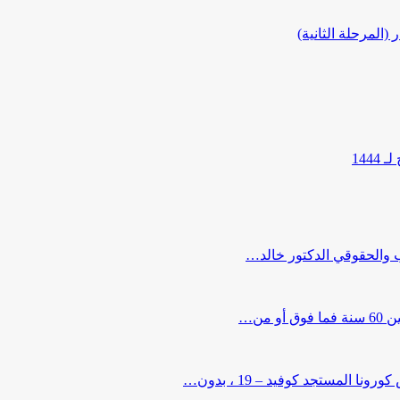
المرحلة الثانية)
144
ب والحقوقي الدكتور خالد…
من…
لمستجد كوفيد – 19 ، بدون…