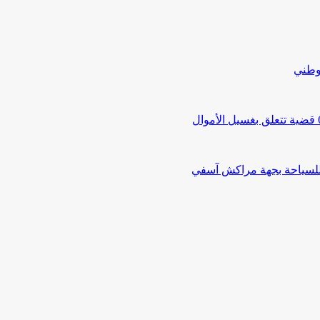
لوطني
 للسياحة بجهة مراكش آسفي