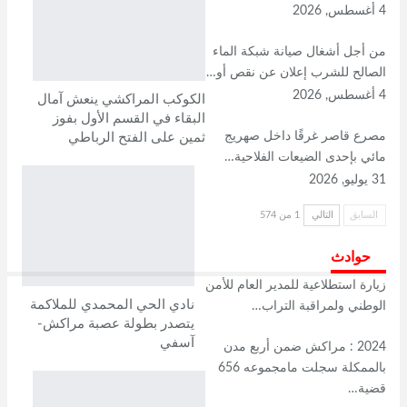
4 أغسطس, 2026
من أجل أشغال صيانة شبكة الماء
الصالح للشرب إعلان عن نقص أو…
4 أغسطس, 2026
الكوكب المراكشي ينعش آمال
البقاء في القسم الأول بفوز
مصرع قاصر غرقًا داخل صهريج
ثمين على الفتح الرباطي
مائي بإحدى الضيعات الفلاحية…
31 يوليو, 2026
السابق
التالي
1 من 574
حوادث
زيارة استطلاعية للمدير العام للأمن
نادي الحي المحمدي للملاكمة
الوطني ولمراقبة التراب…
يتصدر بطولة عصبة مراكش-
آسفي
2024 : مراكش ضمن أربع مدن
بالممكلة سجلت مامجموعه 656
قضية…