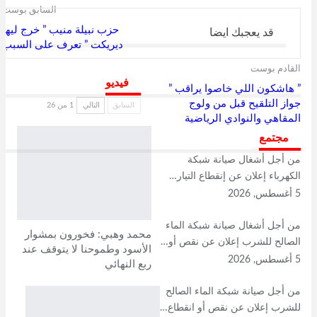
طباعة
Viber
السابق بوست
حزب نبيلة منيب ” خرج ليها
قد يعجبك ايضا
ديريكت ” تعرف على السبب
القادم بوست
فيديو
” هاشكون اللي خاصوا يراقب ”
جواز التلقيح قبل من ولوج
السابق
التالي
1 من 26
المقاهي والنوادي الرياضية
مجتمع
من أجل أشغال صيانة شبكة
الكهرباء إعلان عن إنقطاع التيار…
5 أغسطس, 2026
من أجل أشغال صيانة شبكة الماء
محمد وهبي: فخورون بمشوار
الصالح للشرب إعلان عن نقص أو…
الأسود وطموحنا لا يتوقف عند
5 أغسطس, 2026
ربع النهائي
من أجل صيانة شبكة الماء الصالح
للشرب إعلان عن نقص أو انقطاع…