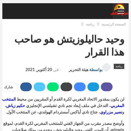
الصفحة الرئيسية
رياضة
وحيد حاليلوزيتش هو صاحب
هذا القرار
رياضة
في
20 أكتوبر, 2021
بواسطة
هيئة التحرير
شارك
لن يكون بمقدور الاتحاد المغربي لكرة القدم أو المقربين من محيط
المنتخب
المغربي
، التدخل في ملف إبعاد نجم نادي تشيلسي الإنجليزي
حكيم زياش
،
و
نصير مزراوي
، جناح نادي أياكس أمستردام الهولندي، عن المنتخب الأول.
وأوضح مصدر مقرب من الجهاز الفني للمنتخب المغربي لكرة القدم، لموقع
winwin، أن المدير الفني وحيد حاليلوزيتش، وحده من يملك صلاحيات