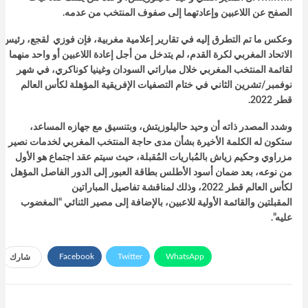
الصفح عن اللاعبين وإعادتهما إلى صفوف المنتخب من عدمه.
وعكس ما تم التطرق إليه في تقارير إعلامية مغربية، فإن فوزي لقجع، رئيس
الاتحاد المغربي لكرة القدم، لم يتدخل من أجل إعادة اللاعبين أو واحد منهما
لقائمة المنتخب المغربي خلال مباراتي السودان وغينيا كوناكري، في شهر
نوفمبر/تشرين الثاني في ختام التصفيات الإفريقية المؤهلة لكأس العالم
قطر 2022.
وشدد المصدر ذاته أن وحيد حاليلوزيتش، وبتنسيق مع جهازه المساعد،
ستكون له الكلمة الأخيرة بشأن مدى حاجة المنتخب المغربي لخدمات نصير
مزراوي وحكيم زياش بالمُباريات المُقبلة، حيث سيتم عقد اجتماع هو الأول
من نوعه، بعد ضمان أسود الأطلس بطاقة العبور إلى الدور الفاصل المؤهل
لكأس العالم قطر 2022، وذلك لمناقشة تفاصيل المباراتين
المقبلتين والقائمة الأولية للاعبين، بالإضافة إلى مصير الثنائي “المغضوب
عليه”.
Facebook
Twitter
WhatsApp
شارك
Telegram
Facebook Messenger
البريد الإلكتروني