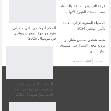
غرفة التجارة والصناعة والخدمات
تنظم المنتدى الجهوي الأول…
الحصيلة السنوية للإدارة العامة
الحكم الهولندي داني ماكيلي
للأمن الوطني 2024
يقود مواجهة المغرب وهايتي
في مونديال 2026
ضبط شخص متلبس بحيازة و
ترويج مخدر الشيرا على مستوى
دوار سيدي…
السابق
التالي
1 من 10
المنتخب المغربي يترقب
منافسه المحتمل في الدور
الثاني من مونديال 2026