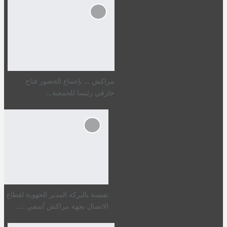
مراكش … بإجماع الحضور فتاح
حارفي رئيسا للجمعية…
نفيسة بالبركة المدير الجهوية لقطاع
الاتصال بجهة مراكش آسفي :…