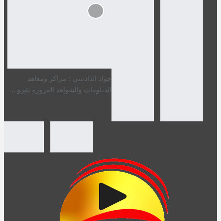
جواد الدادسي : مراكز ومعاهد
الدبلومات والشواهد المزورة تغزو…