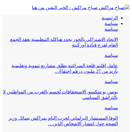
صباح مراكش - الخبر اليقين من هنا
الرئيسية
سياسة
سياسة
الاتحاد الاشتراكي بالحوز يجدد هياكله التنظيمية بعقد الجمع
العام لفرع قيادة أوزكيتة
سياسة
عامل إقليم قلعة السراغنة يطلق مشاريع تنموية وتعليمية
بأزيد من 27 مليون درهم احتفاءً…
سياسة
يونس بو سكسو: الاستحقاقات تُحسم بالقرب من المواطنين لا
بالتراشق السياسي
سياسة
الوفا المستشار البرلماني لحزب البام بمراكش يسائل وزير
الصحة حول انتشار الاشخاص الذين…