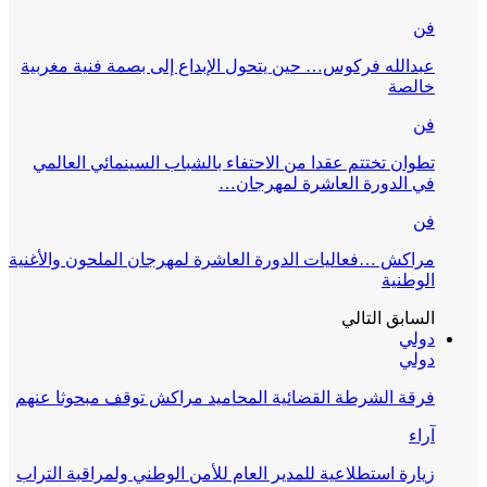
فن
عبدالله فركوس… حين يتحول الإبداع إلى بصمة فنية مغربية
خالصة
فن
تطوان تختتم عقدا من الاحتفاء بالشباب السينمائي العالمي
في الدورة العاشرة لمهرجان…
فن
مراكش …فعاليات الدورة العاشرة لمهرجان الملحون والأغنية
الوطنية
السابق
التالي
دولي
دولي
فرقة الشرطة القضائية المحاميد مراكش توقف مبحوثا عنهم
آراء
زيارة استطلاعية للمدير العام للأمن الوطني ولمراقبة التراب