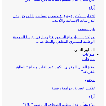
آراء
انتخاب الدكتور توفيق عطيفي رئيسا جديدا لمركز بدائل
للدراسات الإنسانية والأدبية…
غير مصنف
مراكش … بإجماع الحضور فتاح حارفي رئيسا للجمعية
الوطنية لمسيري المقاهي والمطاعم…
السابق
التالي
منوعات
منوعات
وفاة الفنان المغربي الكبير عبد القادر مطاع ” الطاهر
بلفرياط”
مجتمع
تفكيك عصابة إجرامية رقمية
آراء
بلاغ بشأن جدل تنظيم الصحافة الرياضية ” بلاغ”