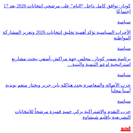
كودار: توافق كامل داخل “البام” على مرشحي انتخابات 2026 بعد 17
اجتماعًا
سياسة
الأحزاب السياسية تؤكد أهمية تخليق انتخابات 2026 وتعزيز المشاركة
المواطنة
سياسة
برئاسة سمير كودار.. مجلس جهة مراكش–آسفي يبحث مشاريع
استراتيجية لدعم التنمية والبنية…
سياسة
حزب الأصالة والمعاصرة يجدد هياكله بابن جرير ويختار منعم بويدية
أميناً محلياً
سياسة
حزب التقدم والاشتراكية يزكي حميد قميزة مرشحاً للانتخابات
التشريعية بإقليم شيشاوة
فيديو