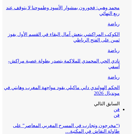
محمد وهبي: فخورون بمشوار الأسود وطموحنا لا يتوقف عند
ربع النهائي
رياضة
الكوكب المراكشي ينعش آمال البقاء في القسم الأول بفوز
ثمين على الفتح الرباطي
رياضة
نادي الحي المحمدي للملاكمة يتصدر بطولة عصبة مراكش-
آسفي
رياضة
الحكم الهولندي داني ماكيلي يقود مواجهة المغرب وهايتي في
مونديال 2026
السابق
التالي
فن
فن
(“مخرجون وتجارب في المسرح المغربي المعاصر” على
طاولة النقاش في المكتبة…