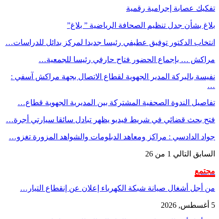
تفكيك عصابة إجرامية رقمية
بلاغ بشأن جدل تنظيم الصحافة الرياضية ” بلاغ”
انتخاب الدكتور توفيق عطيفي رئيسا جديدا لمركز بدائل للدراسات…
مراكش … بإجماع الحضور فتاح حارفي رئيسا للجمعية…
نفيسة بالبركة المدير الجهوية لقطاع الاتصال بجهة مراكش آسفي :
…
تفاصيل الندوة الصحفية المشتركة بين المديرية الجهوية قطاع…
فتح بحث قضائي في شريط فيديو يظهر تبادل سائقا سيارتي أجرة…
جواد الدادسي : مراكز ومعاهد الدبلومات والشواهد المزورة تغزو…
السابق
التالي
1 من 26
مجتمع
من أجل أشغال صيانة شبكة الكهرباء إعلان عن إنقطاع التيار…
5 أغسطس, 2026