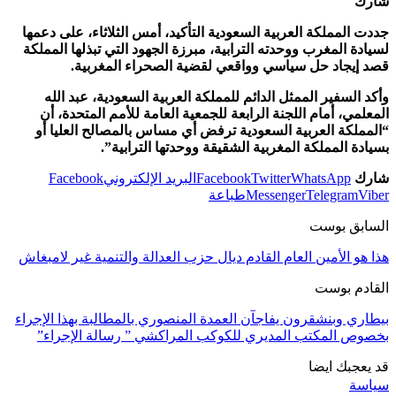
شارك
جددت المملكة العربية السعودية التأكيد، أمس الثلاثاء، على دعمها
لسيادة المغرب ووحدته الترابية، مبرزة الجهود التي تبذلها المملكة
قصد إيجاد حل سياسي وواقعي لقضية الصحراء المغربية.
وأكد السفير الممثل الدائم للمملكة العربية السعودية، عبد الله
المعلمي، أمام اللجنة الرابعة للجمعية العامة للأمم المتحدة، أن
“المملكة العربية السعودية ترفض أي مساس بالمصالح العليا أو
بسيادة المملكة المغربية الشقيقة ووحدتها الترابية”.
شارك
WhatsApp
Twitter
Facebook
البريد الإلكتروني
Facebook
Viber
Telegram
Messenger
طباعة
السابق بوست
هذا هو الأمين العام القادم ديال حزب العدالة والتنمية غير لامبغاش
القادم بوست
بيطاري وبنشقرون يفاجآن العمدة المنصوري بالمطالبة بهذا الإجراء
بخصوص المكتب المديري للكوكب المراكشي ” رسالة الإجراء”
قد يعجبك ايضا
سياسة