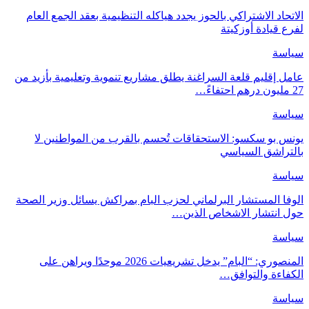
الاتحاد الاشتراكي بالحوز يجدد هياكله التنظيمية بعقد الجمع العام
لفرع قيادة أوزكيتة
سياسة
عامل إقليم قلعة السراغنة يطلق مشاريع تنموية وتعليمية بأزيد من
27 مليون درهم احتفاءً…
سياسة
يونس بو سكسو: الاستحقاقات تُحسم بالقرب من المواطنين لا
بالتراشق السياسي
سياسة
الوفا المستشار البرلماني لحزب البام بمراكش يسائل وزير الصحة
حول انتشار الاشخاص الذين…
سياسة
المنصوري: “البام” يدخل تشريعيات 2026 موحدًا ويراهن على
الكفاءة والتوافق…
سياسة