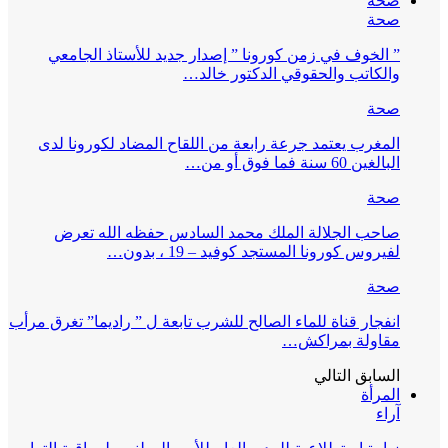
صحة
صحة
” الخوف في زمن كورونا ” إصدار جديد للأستاذ الجامعي
والكاتب والحقوقي الدكتور خالد…
صحة
المغرب يعتمد جرعة رابعة من اللقاح المضاد لكورونا لدى
البالغين 60 سنة فما فوق أو من…
صحة
صاحب الجلالة الملك محمد السادس حفظه الله تعرض
لفيروس كورونا المستجد كوفيد – 19 ، بدون…
صحة
انفجار قناة للماء الصالح للشرب تابعة ل ” راديما” تغرق مرأب
مقاولة بمراكش…
السابق
التالي
المرأة
آراء