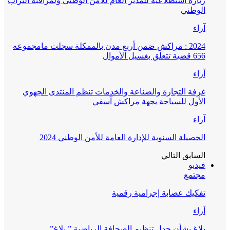
زيارة استطلاعية للمدير العام للأمن الوطني ولمراقبة التراب
الوطني
آراء
2024 : مراكش ضمن أربع مدن بالممكلة سجلت مامجموعه
656 قضية تتعلق بغسيل الأموال
آراء
غرفة التجارة والصناعة والخدمات تنظم المنتدى الجهوي
الأول للسياحة بجهة مراكش آسفي
آراء
الحصيلة السنوية للإدارة العامة للأمن الوطني 2024
السابق
التالي
فيديو
مجتمع
تفكيك عصابة إجرامية رقمية
آراء
بلاغ بشأن جدل تنظيم الصحافة الرياضية ” بلاغ”