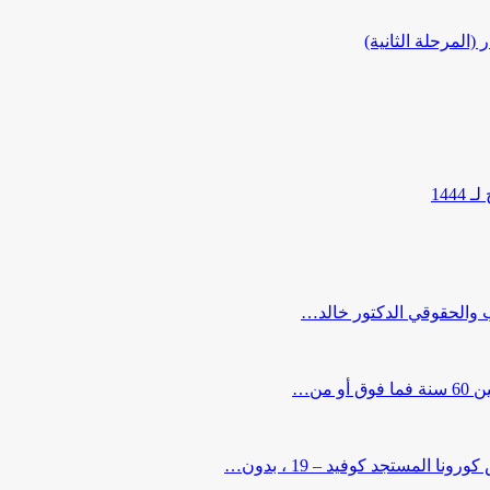
المرحلة الثانية)
144
ب والحقوقي الدكتور خالد…
من…
لمستجد كوفيد – 19 ، بدون…