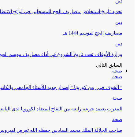
دين
تحديد تاريخ استخلاص مصاريف الحج للمسجلين في لوائح الانتظار (
دين
مصاريف الحج لموسم 1444 هـ
دين
وزارة الأوقاف تحدد تاريخ الشروع في أداء مصاريف موسم الحج لـ 4
السابق
التالي
صحة
صحة
” الخوف في زمن كورونا ” إصدار جديد للأستاذ الجامعي والكات
صحة
المغرب يعتمد جرعة رابعة من اللقاح المضاد لكورونا لدى البالغين 60 سنة فما فوق أو 
صحة
صاحب الجلالة الملك محمد السادس حفظه الله تعرض لفيروس كورونا ا