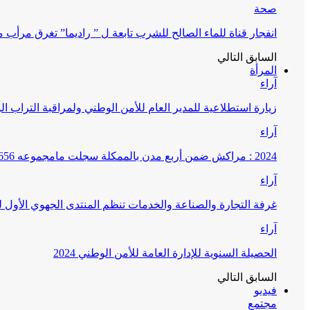
صحة
انفجار قناة للماء الصالح للشرب تابعة ل ” راديما” تغرق مرأ
السابق
التالي
المرأة
آراء
زيارة استطلاعية للمدير العام للأمن الوطني ولمراقبة التراب ا
آراء
2024 : مراكش ضمن أربع مدن بالممكلة سجلت مامجموعه 656 قضية تتعلق بغسيل الأموال
آراء
غرفة التجارة والصناعة والخدمات تنظم المنتدى الجهوي الأول
آراء
الحصيلة السنوية للإدارة العامة للأمن الوطني 2024
السابق
التالي
فيديو
مجتمع