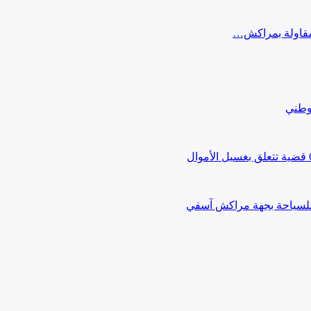
ب مقاولة بمراكش…
لوطني
 للسياحة بجهة مراكش آسفي