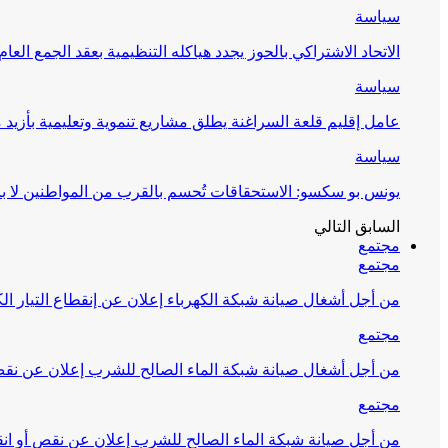
سياسة
الاتحاد الاشتراكي بالحوز يجدد هياكله التنظيمية بعقد الجمع العام
سياسة
عامل إقليم قلعة السراغنة يطلق مشاريع تنموية وتعليمية بأزيد من 27 مليون درهم احتف
سياسة
يونس بو سكسو: الاستحقاقات تُحسم بالقرب من المواطنين لا ب
السابق
التالي
مجتمع
مجتمع
من أجل أشغال صيانة شبكة الكهرباء إعلان عن إنقطاع التيار الك
مجتمع
من أجل أشغال صيانة شبكة الماء الصالح للشرب إعلان عن نقص 
مجتمع
من أجل صيانة شبكة الماء الصالح للشرب إعلان عن نقص أو انق