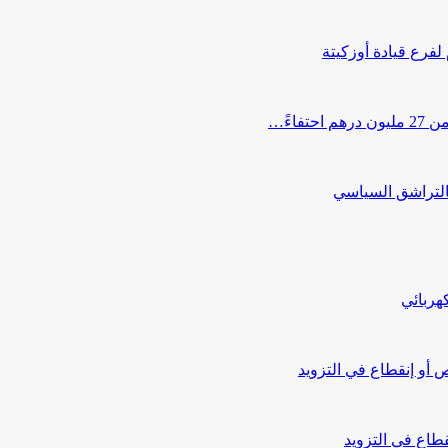
 لفرع قيادة أوزكيتة
اءً…
التراشق السياسي
هربائي
أو إنقطاع في التزويد
طاع في التزويد