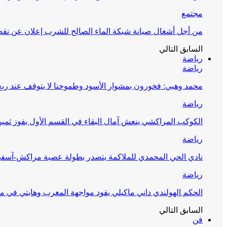
مجتمع
من أجل أشغال صيانة شبكة الماء الصالح للشرب إعلان عن نقص 
السابق
التالي
رياضة
رياضة
محمد وهبي: فخورون بمشوار الأسود وطموحنا لا يتوقف عند ربع 
رياضة
الكوكب المراكشي ينعش آمال البقاء في القسم الأول بفوز ثمين
رياضة
نادي الحي المحمدي للملاكمة يتصدر بطولة عصبة مراكش-آسف
رياضة
الحكم الهولندي داني ماكيلي يقود مواجهة المغرب وهايتي في مونديا
السابق
التالي
فن