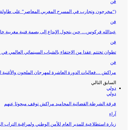
فن
(“مخرجون وتجارب في المسرح المغربي المعاصر” على طاولة 
فن
عبدالله فركوس… حين يتحول الإبداع إلى بصمة فنية مغربية خا
فن
تطوان تختتم عقدا من الاحتفاء بالشباب السينمائي العالمي في
فن
مراكش …فعاليات الدورة العاشرة لمهرجان الملحون والأغنية ا
السابق
التالي
دولي
دولي
فرقة الشرطة القضائية المحاميد مراكش توقف مبحوثا عنهم
آراء
زيارة استطلاعية للمدير العام للأمن الوطني ولمراقبة التراب ا