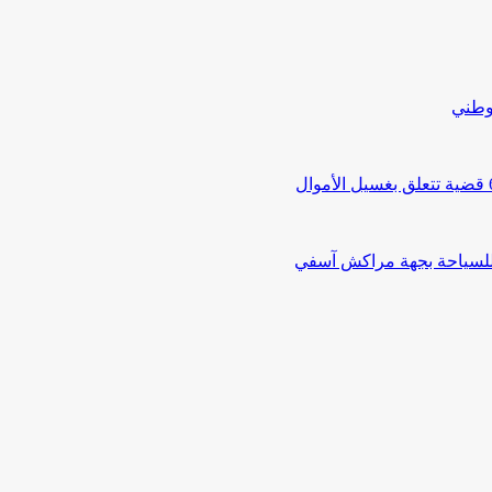
لوطني
 للسياحة بجهة مراكش آسفي