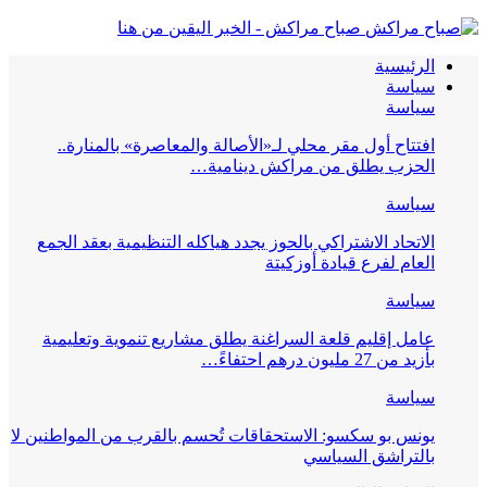
صباح مراكش - الخبر اليقين من هنا
الرئيسية
سياسة
سياسة
افتتاح أول مقر محلي لـ«الأصالة والمعاصرة» بالمنارة..
الحزب يطلق من مراكش دينامية…
سياسة
الاتحاد الاشتراكي بالحوز يجدد هياكله التنظيمية بعقد الجمع
العام لفرع قيادة أوزكيتة
سياسة
عامل إقليم قلعة السراغنة يطلق مشاريع تنموية وتعليمية
بأزيد من 27 مليون درهم احتفاءً…
سياسة
يونس بو سكسو: الاستحقاقات تُحسم بالقرب من المواطنين لا
بالتراشق السياسي