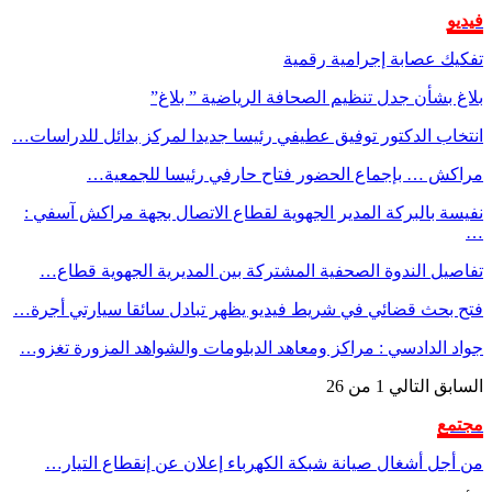
فيديو
تفكيك عصابة إجرامية رقمية
بلاغ بشأن جدل تنظيم الصحافة الرياضية ” بلاغ”
انتخاب الدكتور توفيق عطيفي رئيسا جديدا لمركز بدائل للدراسات…
مراكش … بإجماع الحضور فتاح حارفي رئيسا للجمعية…
نفيسة بالبركة المدير الجهوية لقطاع الاتصال بجهة مراكش آسفي :
…
تفاصيل الندوة الصحفية المشتركة بين المديرية الجهوية قطاع…
فتح بحث قضائي في شريط فيديو يظهر تبادل سائقا سيارتي أجرة…
جواد الدادسي : مراكز ومعاهد الدبلومات والشواهد المزورة تغزو…
السابق
التالي
1 من 26
مجتمع
من أجل أشغال صيانة شبكة الكهرباء إعلان عن إنقطاع التيار…