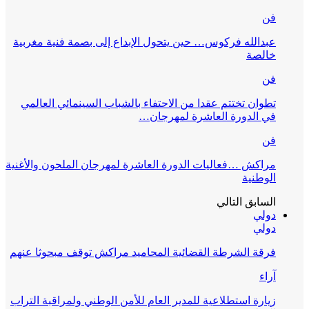
فن
عبدالله فركوس… حين يتحول الإبداع إلى بصمة فنية مغربية
خالصة
فن
تطوان تختتم عقدا من الاحتفاء بالشباب السينمائي العالمي
في الدورة العاشرة لمهرجان…
فن
مراكش …فعاليات الدورة العاشرة لمهرجان الملحون والأغنية
الوطنية
السابق
التالي
دولي
دولي
فرقة الشرطة القضائية المحاميد مراكش توقف مبحوثا عنهم
آراء
زيارة استطلاعية للمدير العام للأمن الوطني ولمراقبة التراب