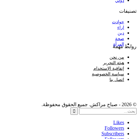
دولي
تصنيفات
حوادث
اراء
دين
صحة
المرأة
روابط مهمة
من نحن
هيئة التحرير
إتفاقية الإستخدام
سياسة الخصوصية
اتصل بنا
© 2026 - صباح مراكش. جميع الحقوق محفوظة.
Likes
Followers
Subscribers