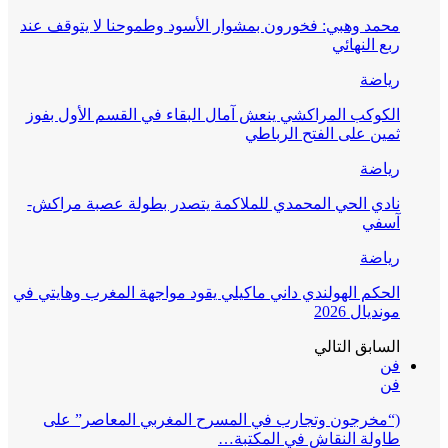
محمد وهبي: فخورون بمشوار الأسود وطموحنا لا يتوقف عند
ربع النهائي
رياضة
الكوكب المراكشي ينعش آمال البقاء في القسم الأول بفوز
ثمين على الفتح الرباطي
رياضة
نادي الحي المحمدي للملاكمة يتصدر بطولة عصبة مراكش-
آسفي
رياضة
الحكم الهولندي داني ماكيلي يقود مواجهة المغرب وهايتي في
مونديال 2026
السابق
التالي
فن
فن
(“مخرجون وتجارب في المسرح المغربي المعاصر” على
طاولة النقاش في المكتبة…