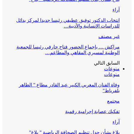
آراء
انتخاب الدكتور توفيق عطيفي رئيسا جديدا لمركز بدائل
للدراسات الإنسانية والأدبية…
غير مصنف
مراكش … بإجماع الحضور فتاح حارفي رئيسا للجمعية
الوطنية لمسيري المقاهي والمطاعم…
السابق
التالي
منوعات
منوعات
وفاة الفنان المغربي الكبير عبد القادر مطاع ” الطاهر
بلفرياط”
مجتمع
تفكيك عصابة إجرامية رقمية
آراء
بلاغ بشأن جدل تنظيم الصحافة الرياضية ” بلاغ”