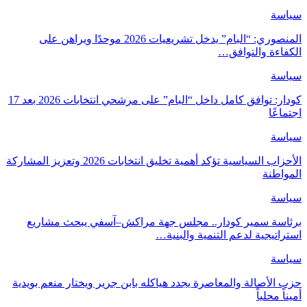
سياسة
المنصوري: “البام” يدخل تشريعيات 2026 موحدًا ويراهن على
الكفاءة والتوافق…
سياسة
كودار: توافق كامل داخل “البام” على مرشحي انتخابات 2026 بعد 17
اجتماعًا
سياسة
الأحزاب السياسية تؤكد أهمية تخليق انتخابات 2026 وتعزيز المشاركة
المواطنة
سياسة
برئاسة سمير كودار.. مجلس جهة مراكش–آسفي يبحث مشاريع
استراتيجية لدعم التنمية والبنية…
سياسة
حزب الأصالة والمعاصرة يجدد هياكله بابن جرير ويختار منعم بويدية
أميناً محلياً