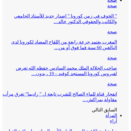
صحة
صحة
” الخوف في زمن كورونا ” إصدار جديد للأستاذ الجامعي
والكاتب والحقوقي الدكتور خالد…
صحة
المغرب يعتمد جرعة رابعة من اللقاح المضاد لكورونا لدى
البالغين 60 سنة فما فوق أو من…
صحة
صاحب الجلالة الملك محمد السادس حفظه الله تعرض
لفيروس كورونا المستجد كوفيد – 19 ، بدون…
صحة
انفجار قناة للماء الصالح للشرب تابعة ل ” راديما” تغرق مرأب
مقاولة بمراكش…
السابق
التالي
المرأة
آراء