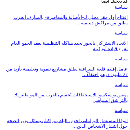
قد يعجبك ايضا
سياسة
افتتاح أول مقر محلي لـ«الأصالة والمعاصرة» بالمنارة.. الحزب
يطلق من مراكش دينامية…
سياسة
الاتحاد الاشتراكي بالحوز يجدد هياكله التنظيمية بعقد الجمع العام
لفرع قيادة أوزكيتة
سياسة
عامل إقليم قلعة السراغنة يطلق مشاريع تنموية وتعليمية بأزيد من
27 مليون درهم احتفاءً…
سياسة
يونس بو سكسو: الاستحقاقات تُحسم بالقرب من المواطنين لا
بالتراشق السياسي
سياسة
الوفا المستشار البرلماني لحزب البام بمراكش يسائل وزير الصحة
حول انتشار الاشخاص الذين…