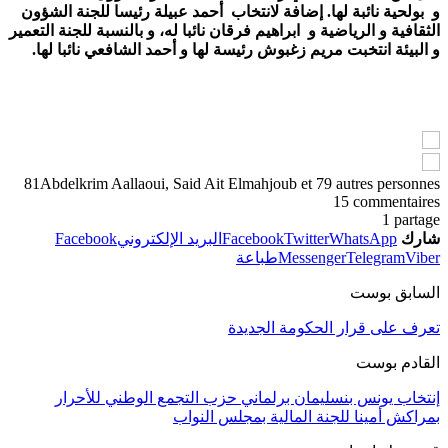
و بولحية نائبة لها. إضافة لانتخاب أحمد عبيلة رئيسا للجنة الشؤون
الثقافية و الرياضية و ابراهيم فرقان نائبا له، و بالنسبة للجنة التعمير
و البيئة انتخبت مريم زغبوش رئيسة لها و أحمد الشافعي نائبا لها.
81
Abdelkrim Aallaoui, Said Ait Elmahjoub et 79 autres personnes
15 commentaires
1 partage
شارك
WhatsApp
Twitter
Facebook
البريد الإلكتروني
Facebook
Viber
Telegram
Messenger
طباعة
السابق بوست
تعرف على قرار الحكومة الجديدة
القادم بوست
إنتخاب يونس بنسليمان برلماني حزب التجمع الوطني للأحرار
بمراكش أمينا للجنة المالية بمجلس النواب