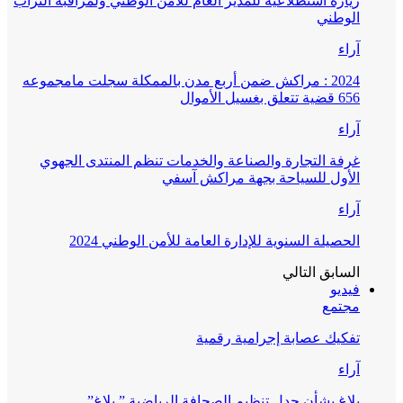
زيارة استطلاعية للمدير العام للأمن الوطني ولمراقبة التراب
الوطني
آراء
2024 : مراكش ضمن أربع مدن بالممكلة سجلت مامجموعه
656 قضية تتعلق بغسيل الأموال
آراء
غرفة التجارة والصناعة والخدمات تنظم المنتدى الجهوي
الأول للسياحة بجهة مراكش آسفي
آراء
الحصيلة السنوية للإدارة العامة للأمن الوطني 2024
السابق
التالي
فيديو
مجتمع
تفكيك عصابة إجرامية رقمية
آراء
بلاغ بشأن جدل تنظيم الصحافة الرياضية ” بلاغ”