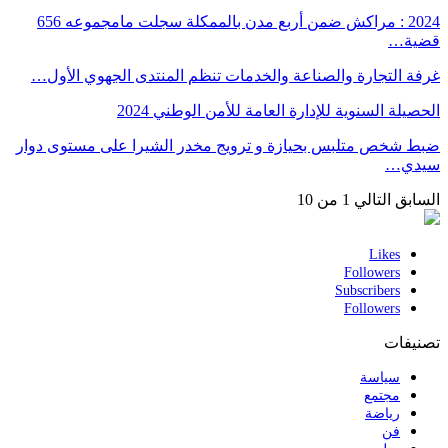
2024 : مراكش ضمن أربع مدن بالممكلة سجلت مامجموعه 656
قضية…
غرفة التجارة والصناعة والخدمات تنظم المنتدى الجهوي الأول…
الحصيلة السنوية للإدارة العامة للأمن الوطني 2024
ضبط شخص متلبس بحيازة و ترويج مخدر الشيرا على مستوى دوار
سيدي…
السابق
التالي
1 من 10
Likes
Followers
Subscribers
Followers
تصنيفات
سياسة
مجتمع
رياضة
فن