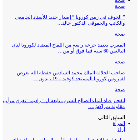
صحة
صحة
” الخوف في زمن كورونا ” إصدار جديد للأستاذ الجامعي
والكاتب والحقوقي الدكتور خالد…
صحة
المغرب يعتمد جرعة رابعة من اللقاح المضاد لكورونا لدى
البالغين 60 سنة فما فوق أو من…
صحة
صاحب الجلالة الملك محمد السادس حفظه الله تعرض
لفيروس كورونا المستجد كوفيد – 19 ، بدون…
صحة
انفجار قناة للماء الصالح للشرب تابعة ل ” راديما” تغرق مرأب
مقاولة بمراكش…
السابق
التالي
المرأة
آراء