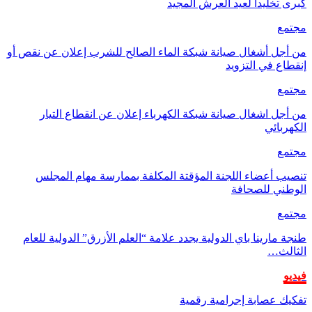
كبرى تخليداً لعيد العرش المجيد
مجتمع
من أجل أشغال صيانة شبكة الماء الصالح للشرب إعلان عن نقص أو
إنقطاع في التزويد
مجتمع
من أجل اشغال صيانة شبكة الكهرباء إعلان عن انقطاع التيار
الكهربائي
مجتمع
تنصيب أعضاء اللجنة المؤقتة المكلفة بممارسة مهام المجلس
الوطني للصحافة
مجتمع
طنجة مارينا باي الدولية يجدد علامة “العلم الأزرق” الدولية للعام
الثالث…
فيديو
تفكيك عصابة إجرامية رقمية