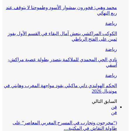
محمد وهبي: فخورون بمشوار الأسود وطموحنا لا يتوقف عند
ربع النهائي
رياضة
الكوكب المراكشي ينعش آمال البقاء في القسم الأول بفوز
ثمين على الفتح الرباطي
رياضة
نادي الحي المحمدي للملاكمة يتصدر بطولة عصبة مراكش-
آسفي
رياضة
الحكم الهولندي داني ماكيلي يقود مواجهة المغرب وهايتي في
مونديال 2026
السابق
التالي
فن
فن
(“مخرجون وتجارب في المسرح المغربي المعاصر” على
طاولة النقاش في المكتبة…