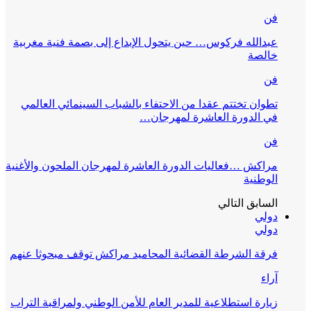
فن
عبدالله فركوس… حين يتحول الإبداع إلى بصمة فنية مغربية
خالصة
فن
تطوان تختتم عقدا من الاحتفاء بالشباب السينمائي العالمي
في الدورة العاشرة لمهرجان…
فن
مراكش …فعاليات الدورة العاشرة لمهرجان الملحون والأغنية
الوطنية
السابق
التالي
دولي
دولي
فرقة الشرطة القضائية المحاميد مراكش توقف مبحوثا عنهم
آراء
زيارة استطلاعية للمدير العام للأمن الوطني ولمراقبة التراب