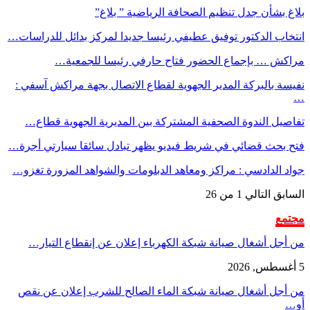
بلاغ بشأن جدل تنظيم الصحافة الرياضية ” بلاغ”
انتخاب الدكتور توفيق عطيفي رئيسا جديدا لمركز بدائل للدراسات…
مراكش … بإجماع الحضور فتاح حارفي رئيسا للجمعية…
نفيسة بالبركة المدير الجهوية لقطاع الاتصال بجهة مراكش آسفي :
…
تفاصيل الندوة الصحفية المشتركة بين المديرية الجهوية قطاع…
فتح بحث قضائي في شريط فيديو يظهر تبادل سائقا سيارتي أجرة…
جواد الدادسي : مراكز ومعاهد الدبلومات والشواهد المزورة تغزو…
السابق
التالي
1 من 26
مجتمع
من أجل أشغال صيانة شبكة الكهرباء إعلان عن إنقطاع التيار…
5 أغسطس, 2026
من أجل أشغال صيانة شبكة الماء الصالح للشرب إعلان عن نقص
أو…