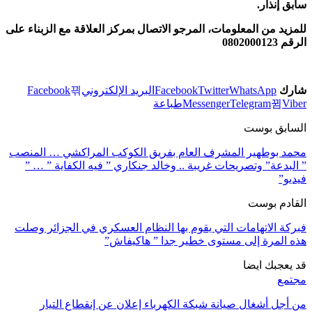
سابق إنذار.
للمزيد من المعلومات، المرجو الاتصال بمركز العلاقة مع الزبناء على
الرقم 0802000123
شارك
WhatsApp
Twitter
Facebook
البريد الإلكتروني
Facebook
Viber
Telegram
Messenger
طباعة
السابق بوست
محمد بوطهير المشرف العام بفريق الكوكب المراكشي … المنصب
” البدعة” وتصريحات غريبة .. وخالد جنكاري ” فيه الكفاية ” … ”
فيديو”
القادم بوست
فبركة الاتهامات التي يقوم بها النظام العسكري في الجزائر وصلت
هذه المرة إلى مستوى خطير جدا ” هاكيفاش”
قد يعجبك ايضا
مجتمع
من أجل أشغال صيانة شبكة الكهرباء إعلان عن إنقطاع التيار