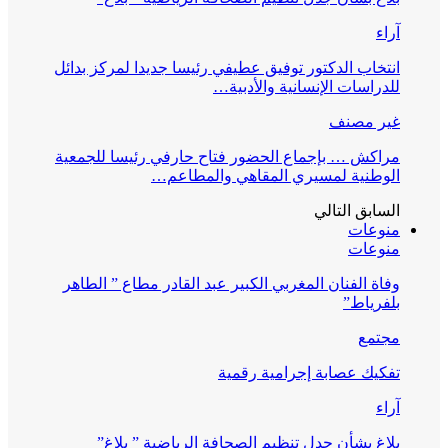
آراء
انتخاب الدكتور توفيق عطيفي رئيسا جديدا لمركز بدائل
للدراسات الإنسانية والأدبية…
غير مصنف
مراكش … بإجماع الحضور فتاح حارفي رئيسا للجمعية
الوطنية لمسيري المقاهي والمطاعم…
السابق
التالي
منوعات
منوعات
وفاة الفنان المغربي الكبير عبد القادر مطاع ” الطاهر
بلفرياط”
مجتمع
تفكيك عصابة إجرامية رقمية
آراء
بلاغ بشأن جدل تنظيم الصحافة الرياضية ” بلاغ”