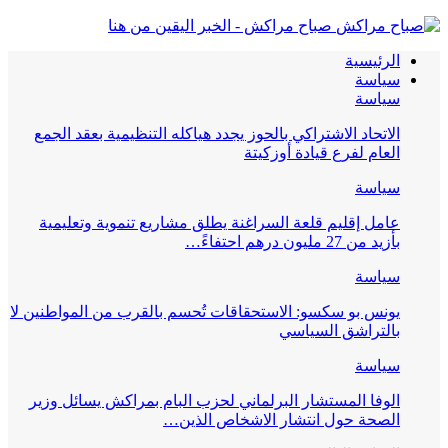
صباح مراكش - الخبر اليقين من هنا
الرئيسية
سياسة
سياسة
الاتحاد الاشتراكي بالحوز يجدد هياكله التنظيمية بعقد الجمع
العام لفرع قيادة أوزكيتة
سياسة
عامل إقليم قلعة السراغنة يطلق مشاريع تنموية وتعليمية
بأزيد من 27 مليون درهم احتفاءً…
سياسة
يونس بو سكسو: الاستحقاقات تُحسم بالقرب من المواطنين لا
بالتراشق السياسي
سياسة
الوفا المستشار البرلماني لحزب البام بمراكش يسائل وزير
الصحة حول انتشار الاشخاص الذين…