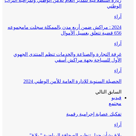
زيارة استطلاعية للمدير العام للأمن الوطني ولمراقبة التراب
الوطني
آراء
2024 : مراكش ضمن أربع مدن بالممكلة سجلت مامجموعه
656 قضية تتعلق بغسيل الأموال
آراء
غرفة التجارة والصناعة والخدمات تنظم المنتدى الجهوي
الأول للسياحة بجهة مراكش آسفي
آراء
الحصيلة السنوية للإدارة العامة للأمن الوطني 2024
السابق
التالي
فيديو
مجتمع
تفكيك عصابة إجرامية رقمية
آراء
بلاغ بشأن جدل تنظيم الصحافة الرياضية ” بلاغ”