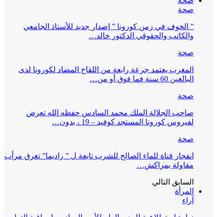
صحة
صحة
” الخوف في زمن كورونا ” إصدار جديد للأستاذ الجامعي
والكاتب والحقوقي الدكتور خالد…
صحة
المغرب يعتمد جرعة رابعة من اللقاح المضاد لكورونا لدى
البالغين 60 سنة فما فوق أو من…
صحة
صاحب الجلالة الملك محمد السادس حفظه الله تعرض
لفيروس كورونا المستجد كوفيد – 19 ، بدون…
صحة
انفجار قناة للماء الصالح للشرب تابعة ل ” راديما” تغرق مرأب
مقاولة بمراكش…
السابق
التالي
المرأة
آراء