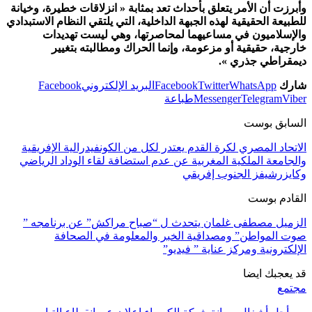
وأبرزت أن الأمر يتعلق بأحداث تعد بمثابة « انزلاقات خطيرة، وخيانة
للطبيعة الحقيقية لهذه الجبهة الداخلية، التي يلتقي النظام الاستبدادي
والإسلاميون في مساعيهما لمحاصرتها، وهي ليست تهديدات
خارجية، حقيقية أو مزعومة، وإنما الحراك ومطالبته بتغيير
ديمقراطي جذري ».
شارك
WhatsApp
Twitter
Facebook
البريد الإلكتروني
Facebook
Viber
Telegram
Messenger
طباعة
السابق بوست
الاتحاد المصري لكرة القدم يعتدر لكل من الكونفيدرالية الإفريقية
والجامعة الملكية المغربية عن عدم استضافة لقاء الوداد الرياضي
وكايزرشيفز الجنوب إفريقي
القادم بوست
الزميل مصطفى غلمان يتحدث ل “صباح مراكش” عن برنامجه ”
صوت المواطن” ومصداقية الخبر والمعلومة في الصحافة
الإلكترونية ومركز عناية ” فيديو”
قد يعجبك ايضا
مجتمع