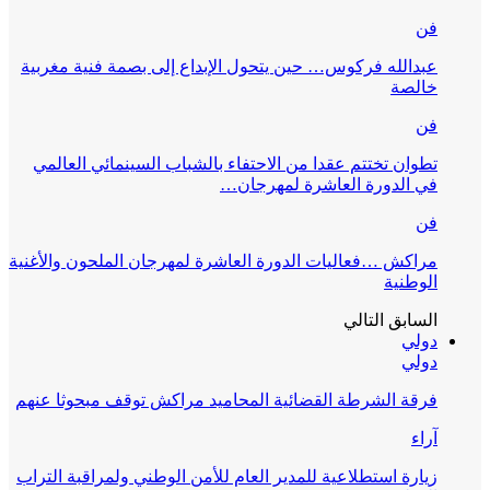
فن
عبدالله فركوس… حين يتحول الإبداع إلى بصمة فنية مغربية
خالصة
فن
تطوان تختتم عقدا من الاحتفاء بالشباب السينمائي العالمي
في الدورة العاشرة لمهرجان…
فن
مراكش …فعاليات الدورة العاشرة لمهرجان الملحون والأغنية
الوطنية
السابق
التالي
دولي
دولي
فرقة الشرطة القضائية المحاميد مراكش توقف مبحوثا عنهم
آراء
زيارة استطلاعية للمدير العام للأمن الوطني ولمراقبة التراب