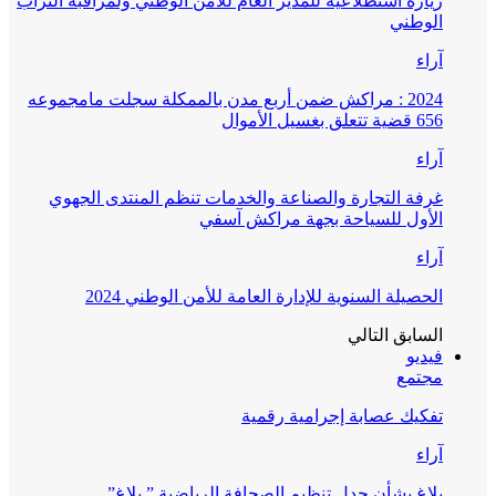
زيارة استطلاعية للمدير العام للأمن الوطني ولمراقبة التراب
الوطني
آراء
2024 : مراكش ضمن أربع مدن بالممكلة سجلت مامجموعه
656 قضية تتعلق بغسيل الأموال
آراء
غرفة التجارة والصناعة والخدمات تنظم المنتدى الجهوي
الأول للسياحة بجهة مراكش آسفي
آراء
الحصيلة السنوية للإدارة العامة للأمن الوطني 2024
السابق
التالي
فيديو
مجتمع
تفكيك عصابة إجرامية رقمية
آراء
بلاغ بشأن جدل تنظيم الصحافة الرياضية ” بلاغ”