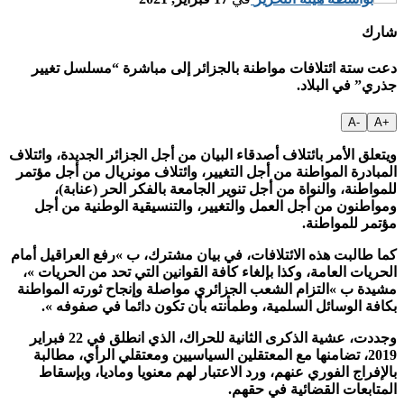
شارك
دعت ستة ائتلافات مواطنة بالجزائر إلى مباشرة “مسلسل تغيير
جذري” في البلاد.
-A
+A
ويتعلق الأمر بائتلاف أصدقاء البيان من أجل الجزائر الجديدة، وائتلاف
المبادرة المواطنة من أجل التغيير، وائتلاف مونريال من أجل مؤتمر
للمواطنة، والنواة من أجل تنوير الجامعة بالفكر الحر (عنابة)،
ومواطنون من أجل العمل والتغيير، والتنسيقية الوطنية من أجل
مؤتمر للمواطنة.
كما طالبت هذه الائتلافات، في بيان مشترك، ب »رفع العراقيل أمام
الحريات العامة، وكذا بإلغاء كافة القوانين التي تحد من الحريات »،
مشيدة ب »التزام الشعب الجزائري مواصلة وإنجاح ثورته المواطنة
بكافة الوسائل السلمية، وطمأنته بأن تكون دائما في صفوفه ».
وجددت، عشية الذكرى الثانية للحراك، الذي انطلق في 22 فبراير
2019، تضامنها مع المعتقلين السياسيين ومعتقلي الرأي، مطالبة
بالإفراج الفوري عنهم، ورد الاعتبار لهم معنويا وماديا، وبإسقاط
المتابعات القضائية في حقهم.