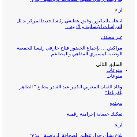
آراء
انتخاب الدكتور توفيق عطيفي رئيسا جديدا لمركز بدائل
للدراسات الإنسانية والأدبية…
غير مصنف
مراكش … بإجماع الحضور فتاح حارفي رئيسا للجمعية
الوطنية لمسيري المقاهي والمطاعم…
السابق
التالي
منوعات
منوعات
وفاة الفنان المغربي الكبير عبد القادر مطاع ” الطاهر
بلفرياط”
مجتمع
تفكيك عصابة إجرامية رقمية
آراء
بلاغ بشأن جدل تنظيم الصحافة الرياضية ” بلاغ”