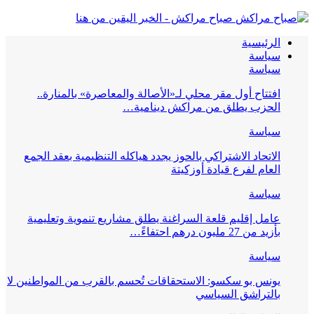
صباح مراكش - الخبر اليقين من هنا
الرئيسية
سياسة
سياسة
افتتاح أول مقر محلي لـ«الأصالة والمعاصرة» بالمنارة..
الحزب يطلق من مراكش دينامية…
سياسة
الاتحاد الاشتراكي بالحوز يجدد هياكله التنظيمية بعقد الجمع
العام لفرع قيادة أوزكيتة
سياسة
عامل إقليم قلعة السراغنة يطلق مشاريع تنموية وتعليمية
بأزيد من 27 مليون درهم احتفاءً…
سياسة
يونس بو سكسو: الاستحقاقات تُحسم بالقرب من المواطنين لا
بالتراشق السياسي