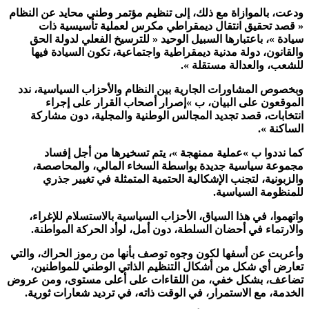
ودعت، بالموازاة مع ذلك، إلى تنظيم مؤتمر وطني محايد عن النظام
« قصد تحقيق انتقال ديمقراطي مكرس لعملية تأسيسية ذات
سيادة »، باعتبارها السبيل الوحيد « للترسيخ الفعلي لدولة الحق
والقانون، دولة مدنية ديمقراطية واجتماعية، تكون السيادة فيها
للشعب، والعدالة مستقلة ».
وبخصوص المشاورات الجارية بين النظام والأحزاب السياسية، ندد
الموقعون على البيان، ب »إصرار أصحاب القرار على إجراء
انتخابات، قصد تجديد المجالس الوطنية والمجلية، دون مشاركة
الساكنة ».
كما نددوا ب »عملية ممنهجة »، يتم تسخيرها من أجل إفساد
مجموعة سياسية جديدة بواسطة السخاء المالي، والمحاصصة،
والزبونية، لتجنب الإشكالية الحتمية المتمثلة في تغيير جذري
للمنظومة السياسية.
واتهموا، في هذا السياق، الأحزاب السياسية بالاستسلام للإغراء،
والارتماء في أحضان السلطة، دون أمل، لوأد الحركة المواطنة.
وأعربت عن أسفها لكون وجوه توصف بأنها من رموز الحراك، والتي
تعارض أي شكل من أشكال التنظيم الذاتي الوطني للمواطنين،
تضاعف، بشكل خفي، من اللقاءات على أعلى مستوى، ومن عروض
الخدمة، مع الاستمرار، في الوقت ذاته، في ترديد شعارات ثورية.