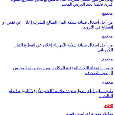
كبرى تخليداً لعيد العرش المجيد
مجتمع
من أجل أشغال صيانة شبكة الماء الصالح للشرب إعلان عن نقص أو
إنقطاع في التزويد
مجتمع
من أجل اشغال صيانة شبكة الكهرباء إعلان عن انقطاع التيار
الكهربائي
مجتمع
تنصيب أعضاء اللجنة المؤقتة المكلفة بممارسة مهام المجلس
الوطني للصحافة
مجتمع
طنجة مارينا باي الدولية يجدد علامة “العلم الأزرق” الدولية للعام
الثالث…
فيديو
تفكيك عصابة إجرامية رقمية