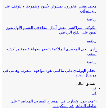
محمد وهبي: فخورون بمشوار الأسود وطموحنا لا يتوقف عند
ربع النهائي
رياضة
الكوكب المراكشي ينعش آمال البقاء في القسم الأول بفوز
ثمين على الفتح الرباطي
رياضة
نادي الحي المحمدي للملاكمة يتصدر بطولة عصبة مراكش-
آسفي
رياضة
الحكم الهولندي داني ماكيلي يقود مواجهة المغرب وهايتي في
مونديال 2026
السابق
التالي
فن
فن
(“مخرجون وتجارب في المسرح المغربي المعاصر” على
طاولة النقاش في المكتبة…