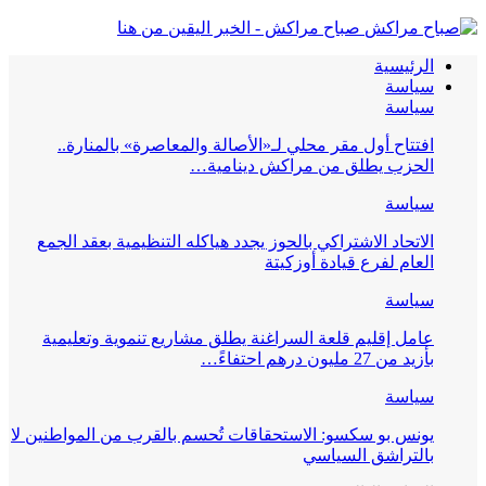
صباح مراكش - الخبر اليقين من هنا
الرئيسية
سياسة
سياسة
افتتاح أول مقر محلي لـ«الأصالة والمعاصرة» بالمنارة..
الحزب يطلق من مراكش دينامية…
سياسة
الاتحاد الاشتراكي بالحوز يجدد هياكله التنظيمية بعقد الجمع
العام لفرع قيادة أوزكيتة
سياسة
عامل إقليم قلعة السراغنة يطلق مشاريع تنموية وتعليمية
بأزيد من 27 مليون درهم احتفاءً…
سياسة
يونس بو سكسو: الاستحقاقات تُحسم بالقرب من المواطنين لا
بالتراشق السياسي