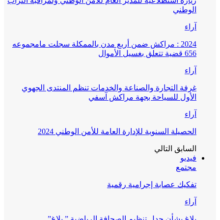
زيارة استطلاعية للمدير العام للأمن الوطني ولمراقبة التراب
الوطني
آراء
2024 : مراكش ضمن أربع مدن بالممكلة سجلت مامجموعه
656 قضية تتعلق بغسيل الأموال
آراء
غرفة التجارة والصناعة والخدمات تنظم المنتدى الجهوي
الأول للسياحة بجهة مراكش آسفي
آراء
الحصيلة السنوية للإدارة العامة للأمن الوطني 2024
السابق
التالي
فيديو
مجتمع
تفكيك عصابة إجرامية رقمية
آراء
بلاغ بشأن جدل تنظيم الصحافة الرياضية ” بلاغ”