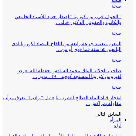
صحة
صحة
” الخوف في زمن كورونا ” إصدار جديد للأستاذ الجامعي
والكاتب والحقوقي الدكتور خالد…
صحة
المغرب يعتمد جرعة رابعة من اللقاح المضاد لكورونا لدى
البالغين 60 سنة فما فوق أو من…
صحة
صاحب الجلالة الملك محمد السادس حفظه الله تعرض
لفيروس كورونا المستجد كوفيد – 19 ، بدون…
صحة
انفجار قناة للماء الصالح للشرب تابعة ل ” راديما” تغرق مرأب
مقاولة بمراكش…
السابق
التالي
المرأة
آراء