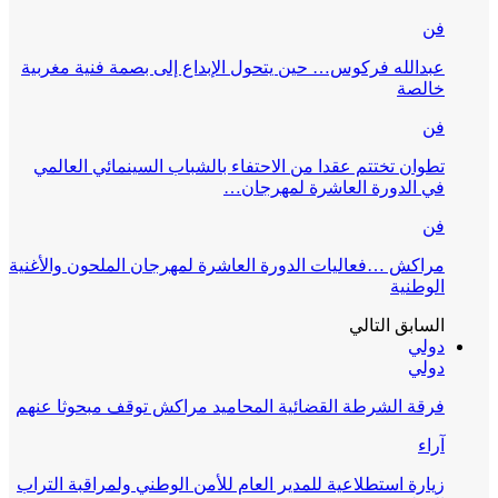
فن
عبدالله فركوس… حين يتحول الإبداع إلى بصمة فنية مغربية
خالصة
فن
تطوان تختتم عقدا من الاحتفاء بالشباب السينمائي العالمي
في الدورة العاشرة لمهرجان…
فن
مراكش …فعاليات الدورة العاشرة لمهرجان الملحون والأغنية
الوطنية
السابق
التالي
دولي
دولي
فرقة الشرطة القضائية المحاميد مراكش توقف مبحوثا عنهم
آراء
زيارة استطلاعية للمدير العام للأمن الوطني ولمراقبة التراب