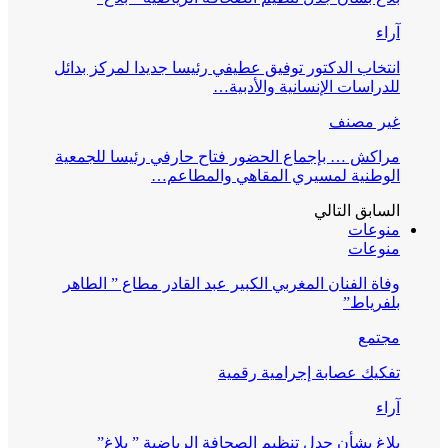
آراء
انتخاب الدكتور توفيق عطيفي رئيسا جديدا لمركز بدائل
للدراسات الإنسانية والأدبية…
غير مصنف
مراكش … بإجماع الحضور فتاح حارفي رئيسا للجمعية
الوطنية لمسيري المقاهي والمطاعم…
السابق
التالي
منوعات
منوعات
وفاة الفنان المغربي الكبير عبد القادر مطاع ” الطاهر
بلفرياط”
مجتمع
تفكيك عصابة إجرامية رقمية
آراء
بلاغ بشأن جدل تنظيم الصحافة الرياضية ” بلاغ”