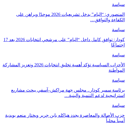
سياسة
المنصوري: “البام” يدخل تشريعيات 2026 موحدًا ويراهن على
الكفاءة والتوافق…
سياسة
كودار: توافق كامل داخل “البام” على مرشحي انتخابات 2026 بعد 17
اجتماعًا
سياسة
الأحزاب السياسية تؤكد أهمية تخليق انتخابات 2026 وتعزيز المشاركة
المواطنة
سياسة
برئاسة سمير كودار.. مجلس جهة مراكش–آسفي يبحث مشاريع
استراتيجية لدعم التنمية والبنية…
سياسة
حزب الأصالة والمعاصرة يجدد هياكله بابن جرير ويختار منعم بويدية
أميناً محلياً