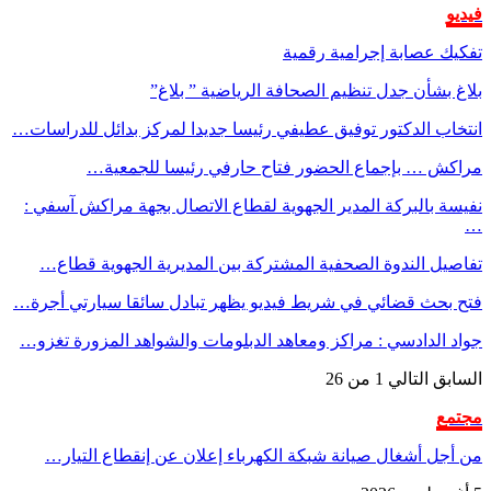
فيديو
تفكيك عصابة إجرامية رقمية
بلاغ بشأن جدل تنظيم الصحافة الرياضية ” بلاغ”
انتخاب الدكتور توفيق عطيفي رئيسا جديدا لمركز بدائل للدراسات…
مراكش … بإجماع الحضور فتاح حارفي رئيسا للجمعية…
نفيسة بالبركة المدير الجهوية لقطاع الاتصال بجهة مراكش آسفي :
…
تفاصيل الندوة الصحفية المشتركة بين المديرية الجهوية قطاع…
فتح بحث قضائي في شريط فيديو يظهر تبادل سائقا سيارتي أجرة…
جواد الدادسي : مراكز ومعاهد الدبلومات والشواهد المزورة تغزو…
السابق
التالي
1 من 26
مجتمع
من أجل أشغال صيانة شبكة الكهرباء إعلان عن إنقطاع التيار…