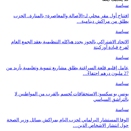
سياسة
افتتاح أول مقر محلي لـ«الأصالة والمعاصرة» بالمنارة.. الحزب
يطلق من مراكش دينامية…
سياسة
الاتحاد الاشتراكي بالحوز يجدد هياكله التنظيمية بعقد الجمع العام
لفرع قيادة أوزكيتة
سياسة
عامل إقليم قلعة السراغنة يطلق مشاريع تنموية وتعليمية بأزيد من
27 مليون درهم احتفاءً…
سياسة
يونس بو سكسو: الاستحقاقات تُحسم بالقرب من المواطنين لا
بالتراشق السياسي
سياسة
الوفا المستشار البرلماني لحزب البام بمراكش يسائل وزير الصحة
حول انتشار الاشخاص الذين…