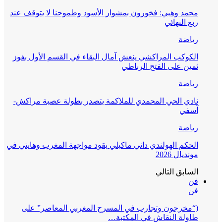
محمد وهبي: فخورون بمشوار الأسود وطموحنا لا يتوقف عند
ربع النهائي
رياضة
الكوكب المراكشي ينعش آمال البقاء في القسم الأول بفوز
ثمين على الفتح الرباطي
رياضة
نادي الحي المحمدي للملاكمة يتصدر بطولة عصبة مراكش-
آسفي
رياضة
الحكم الهولندي داني ماكيلي يقود مواجهة المغرب وهايتي في
مونديال 2026
السابق
التالي
فن
فن
(“مخرجون وتجارب في المسرح المغربي المعاصر” على
طاولة النقاش في المكتبة…