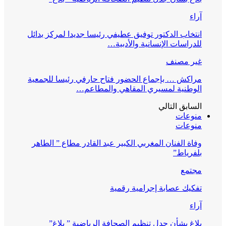
آراء
انتخاب الدكتور توفيق عطيفي رئيسا جديدا لمركز بدائل
للدراسات الإنسانية والأدبية…
غير مصنف
مراكش … بإجماع الحضور فتاح حارفي رئيسا للجمعية
الوطنية لمسيري المقاهي والمطاعم…
السابق
التالي
منوعات
منوعات
وفاة الفنان المغربي الكبير عبد القادر مطاع ” الطاهر
بلفرياط”
مجتمع
تفكيك عصابة إجرامية رقمية
آراء
بلاغ بشأن جدل تنظيم الصحافة الرياضية ” بلاغ”