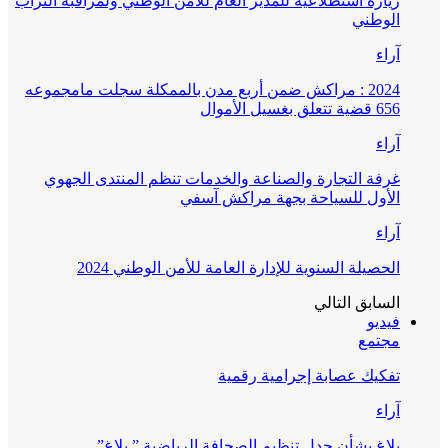
زيارة استطلاعية للمدير العام للأمن الوطني ولمراقبة التراب
الوطني
آراء
2024 : مراكش ضمن أربع مدن بالممكلة سجلت مامجموعه
656 قضية تتعلق بغسيل الأموال
آراء
غرفة التجارة والصناعة والخدمات تنظم المنتدى الجهوي
الأول للسياحة بجهة مراكش آسفي
آراء
الحصيلة السنوية للإدارة العامة للأمن الوطني 2024
السابق
التالي
فيديو
مجتمع
تفكيك عصابة إجرامية رقمية
آراء
بلاغ بشأن جدل تنظيم الصحافة الرياضية ” بلاغ”