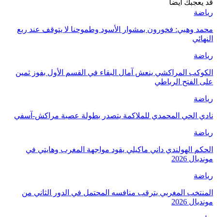
قد يعجبك ايضا
رياضة
محمد وهبي: فخورون بمشوار الأسود وطموحنا لا يتوقف عند ربع
النهائي
رياضة
الكوكب المراكشي ينعش آمال البقاء في القسم الأول بفوز ثمين
على الفتح الرباطي
رياضة
نادي الحي المحمدي للملاكمة يتصدر بطولة عصبة مراكش-آسفي
رياضة
الحكم الهولندي داني ماكيلي يقود مواجهة المغرب وهايتي في
مونديال 2026
رياضة
المنتخب المغربي يترقب منافسه المحتمل في الدور الثاني من
مونديال 2026