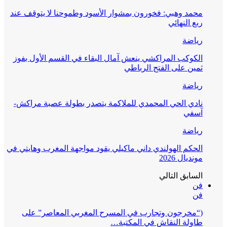
محمد وهبي: فخورون بمشوار الأسود وطموحنا لا يتوقف عند
ربع النهائي
رياضة
الكوكب المراكشي ينعش آمال البقاء في القسم الأول بفوز
ثمين على الفتح الرباطي
رياضة
نادي الحي المحمدي للملاكمة يتصدر بطولة عصبة مراكش-
آسفي
رياضة
الحكم الهولندي داني ماكيلي يقود مواجهة المغرب وهايتي في
مونديال 2026
السابق
التالي
فن
فن
(“مخرجون وتجارب في المسرح المغربي المعاصر” على
طاولة النقاش في المكتبة…