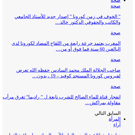
صحة
صحة
” الخوف في زمن كورونا ” إصدار جديد للأستاذ الجامعي
والكاتب والحقوقي الدكتور خالد…
صحة
المغرب يعتمد جرعة رابعة من اللقاح المضاد لكورونا لدى
البالغين 60 سنة فما فوق أو من…
صحة
صاحب الجلالة الملك محمد السادس حفظه الله تعرض
لفيروس كورونا المستجد كوفيد – 19 ، بدون…
صحة
انفجار قناة للماء الصالح للشرب تابعة ل ” راديما” تغرق مرأب
مقاولة بمراكش…
السابق
التالي
المرأة
آراء