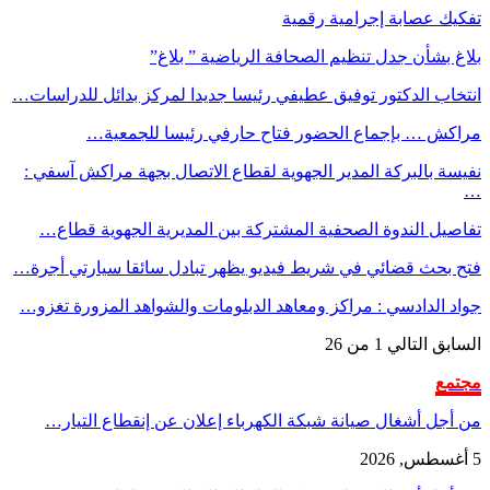
تفكيك عصابة إجرامية رقمية
بلاغ بشأن جدل تنظيم الصحافة الرياضية ” بلاغ”
انتخاب الدكتور توفيق عطيفي رئيسا جديدا لمركز بدائل للدراسات…
مراكش … بإجماع الحضور فتاح حارفي رئيسا للجمعية…
نفيسة بالبركة المدير الجهوية لقطاع الاتصال بجهة مراكش آسفي :
…
تفاصيل الندوة الصحفية المشتركة بين المديرية الجهوية قطاع…
فتح بحث قضائي في شريط فيديو يظهر تبادل سائقا سيارتي أجرة…
جواد الدادسي : مراكز ومعاهد الدبلومات والشواهد المزورة تغزو…
السابق
التالي
1 من 26
مجتمع
من أجل أشغال صيانة شبكة الكهرباء إعلان عن إنقطاع التيار…
5 أغسطس, 2026