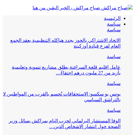
صباح مراكش - الخبر اليقين من هنا
الرئيسية
سياسة
سياسة
الاتحاد الاشتراكي بالحوز يجدد هياكله التنظيمية بعقد الجمع
العام لفرع قيادة أوزكيتة
سياسة
عامل إقليم قلعة السراغنة يطلق مشاريع تنموية وتعليمية
بأزيد من 27 مليون درهم احتفاءً…
سياسة
يونس بو سكسو: الاستحقاقات تُحسم بالقرب من المواطنين لا
بالتراشق السياسي
سياسة
الوفا المستشار البرلماني لحزب البام بمراكش يسائل وزير
الصحة حول انتشار الاشخاص الذين…