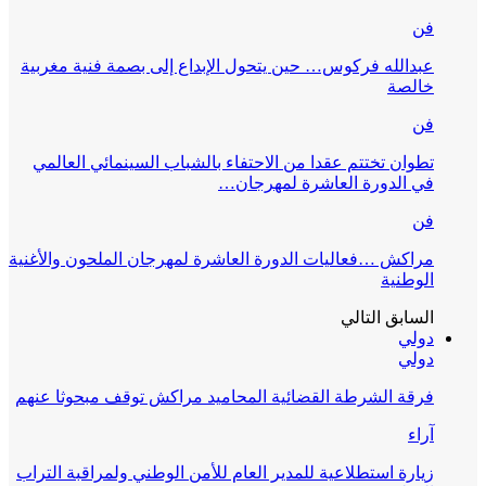
فن
عبدالله فركوس… حين يتحول الإبداع إلى بصمة فنية مغربية
خالصة
فن
تطوان تختتم عقدا من الاحتفاء بالشباب السينمائي العالمي
في الدورة العاشرة لمهرجان…
فن
مراكش …فعاليات الدورة العاشرة لمهرجان الملحون والأغنية
الوطنية
السابق
التالي
دولي
دولي
فرقة الشرطة القضائية المحاميد مراكش توقف مبحوثا عنهم
آراء
زيارة استطلاعية للمدير العام للأمن الوطني ولمراقبة التراب