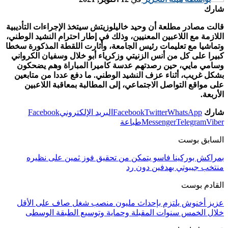
شارك
قالت مصادر مطلعة أن وحيد خاليلوزيتش سيتخذ الإجراءات التأديبية
اللازمة مع اللاعبين المعنيين، وذلك في إطار احترام النشيد الوطني،
وتماشيا مع تعليمات رئيس الجامعة، وأثارت اللقطة المذكورة سخطا
كبيرا على كل من أنس الزنيتي وزكرياء أبو خلال وسفيان الكرواني
وسامي مايي، حين رصدتهم عدسة كاميرا المباراة وهم يضحكون
بشكل غريب، أثناء عزف النشيد الوطني. ما دفع عددا من متابعين
على مواقع التواصل الاجتماعي، إلى المطالبة بمعاقبة اللاعبين
الأربعة.
شارك
WhatsApp
Twitter
Facebook
البريد الإلكتروني
Facebook
Viber
Telegram
Messenger
طباعة
السابق بوست
بمراكش بوركينا فاسو يتمكن من تحقيق فوز ثمين على نظيره
منتخب جيبوتي بهدفين دون رد
القادم بوست
عزيز أخنوش يلتزم بإحداث مليون منصب شغل صاف على الأقل
خلال الخمس سنوات المقبلة وحماية وتوسيع الطبقة الوسطى