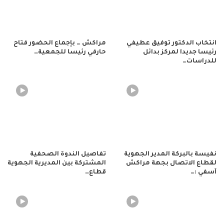
انتخاب الدكتور توفيق عطيفي
مراكش … بإجماع الحضور فتاح
رئيسا جديدا لمركز بدائل
حارفي رئيسا للجمعية…
للدراسات…
نفيسة بالبركة المدير الجهوية
تفاصيل الندوة الصحفية
لقطاع الاتصال بجهة مراكش
المشتركة بين المديرية الجهوية
آسفي :…
قطاع…