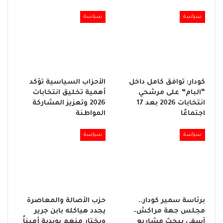
سياسة
سياسة
كودار: توافق كامل داخل
الأحزاب السياسية تؤكد
“البام” على مرشحي
أهمية تخليق انتخابات
انتخابات 2026 بعد 17
2026 وتعزيز المشاركة
اجتماعًا
المواطنة
سياسة
سياسة
برئاسة سمير كودار..
حزب الأصالة والمعاصرة
مجلس جهة مراكش–
يجدد هياكله بابن جرير
آسفي يبحث مشاريع
ويختار منعم بويدية أميناً