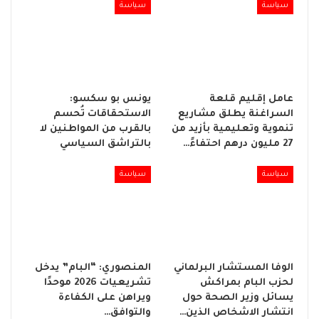
سياسة
سياسة
عامل إقليم قلعة
يونس بو سكسو:
السراغنة يطلق مشاريع
الاستحقاقات تُحسم
تنموية وتعليمية بأزيد من
بالقرب من المواطنين لا
27 مليون درهم احتفاءً…
بالتراشق السياسي
سياسة
سياسة
الوفا المستشار البرلماني
المنصوري: “البام” يدخل
لحزب البام بمراكش
تشريعيات 2026 موحدًا
يسائل وزير الصحة حول
ويراهن على الكفاءة
انتشار الاشخاص الذين…
والتوافق…