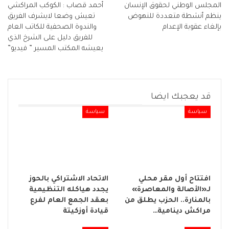
المجلس الوطني لحقوق الإنسان
أحمد قصاب : الكوكب المراكشي
ينظم أنشطة متعددة للنهوض
تعيش وضعا لايشرف الفريق
بإلغاء عقوبة الإعدام
والندوة الصحفية للكاتب العام
للفريق دليل على الشرخ الذي
يعيشه المكتب المسير ” فيديو”
قد يعجبك ايضا
سياسة
سياسة
افتتاح أول مقر محلي
الاتحاد الاشتراكي بالحوز
لـ«الأصالة والمعاصرة»
يجدد هياكله التنظيمية
بالمنارة.. الحزب يطلق من
بعقد الجمع العام لفرع
مراكش دينامية…
قيادة أوزكيتة