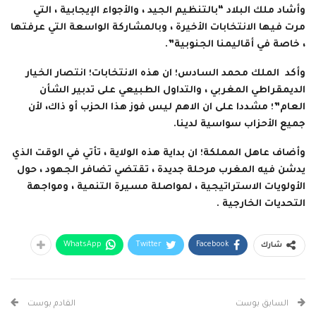
وأشاد ملك البلاد “بالتنظيم الجيد ، والأجواء الإيجابية ، التي
مرت فيها الانتخابات الأخيرة ، وبالمشاركة الواسعة التي عرفتها
، خاصة في أقاليمنا الجنوبية”.
وأكد الملك محمد السادس؛ ان هذه الانتخابات؛ انتصار الخيار
الديمقراطي المغربي ، والتداول الطبيعي على تدبير الشأن
العام”؛ مشددا على ان الاهم ليس فوز هذا الحزب أو ذاك، لأن
جميع الأحزاب سواسية لدينا.
وأضاف عاهل المملكة؛ ان بداية هذه الولاية ، تأتي في الوقت الذي
يدشن فيه المغرب مرحلة جديدة ، تقتضي تضافر الجهود ، حول
الأولويات الاستراتيجية ، لمواصلة مسيرة التنمية ، ومواجهة
التحديات الخارجية .
WhatsApp
Twitter
Facebook
شارك
السابق بوست
القادم بوست