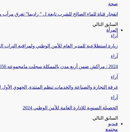
صحة
انفجار قناة للماء الصالح للشرب تابعة ل ” راديما” تغرق مرأ
السابق
التالي
المرأة
آراء
زيارة استطلاعية للمدير العام للأمن الوطني ولمراقبة التراب ا
آراء
2024 : مراكش ضمن أربع مدن بالممكلة سجلت مامجموعه 656 قضية تتعلق بغسيل الأموال
آراء
غرفة التجارة والصناعة والخدمات تنظم المنتدى الجهوي الأول
آراء
الحصيلة السنوية للإدارة العامة للأمن الوطني 2024
السابق
التالي
فيديو
مجتمع