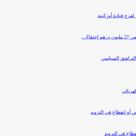
 لفرع قيادة أوزكيتة
اءً…
التراشق السياسي
هربائي
أو إنقطاع في التزويد
طاع في التزويد