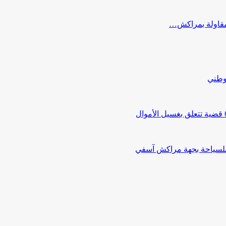
ب مقاولة بمراكش…
لوطني
 للسياحة بجهة مراكش آسفي