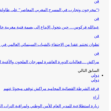
فن
(“مخرجون وتجارب في المسرح المغربي المعاصر” على طاولة 
فن
عبدالله فركوس… حين يتحول الإبداع إلى بصمة فنية مغربية خا
فن
تطوان تختتم عقدا من الاحتفاء بالشباب السينمائي العالمي في
فن
مراكش …فعاليات الدورة العاشرة لمهرجان الملحون والأغنية ا
السابق
التالي
دولي
دولي
فرقة الشرطة القضائية المحاميد مراكش توقف مبحوثا عنهم
آراء
زيارة استطلاعية للمدير العام للأمن الوطني ولمراقبة التراب ا