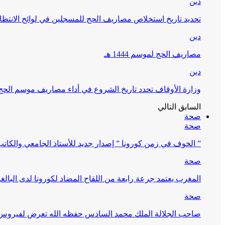
دين
تحديد تاريخ استخلاص مصاريف الحج للمسجلين في لوائح الانتظار (
دين
مصاريف الحج لموسم 1444 هـ
دين
وزارة الأوقاف تحدد تاريخ الشروع في أداء مصاريف موسم الحج لـ 4
السابق
التالي
صحة
صحة
” الخوف في زمن كورونا ” إصدار جديد للأستاذ الجامعي والكات
صحة
المغرب يعتمد جرعة رابعة من اللقاح المضاد لكورونا لدى البالغين 60 سنة فما فوق أو 
صحة
صاحب الجلالة الملك محمد السادس حفظه الله تعرض لفيروس كورونا ا