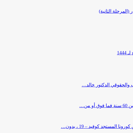
المرحلة الثانية)
144
ب والحقوقي الدكتور خالد…
من…
لمستجد كوفيد – 19 ، بدون…