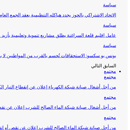
سياسة
الاتحاد الاشتراكي بالحوز يجدد هياكله التنظيمية بعقد الجمع العام
سياسة
عامل إقليم قلعة السراغنة يطلق مشاريع تنموية وتعليمية بأزيد من 27 مليون درهم احتف
سياسة
يونس بو سكسو: الاستحقاقات تُحسم بالقرب من المواطنين لا ب
السابق
التالي
مجتمع
مجتمع
من أجل أشغال صيانة شبكة الكهرباء إعلان عن إنقطاع التيار الك
مجتمع
من أجل أشغال صيانة شبكة الماء الصالح للشرب إعلان عن نقص 
مجتمع
من أجل صيانة شبكة الماء الصالح للشرب إعلان عن نقص أو انق