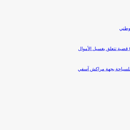
لوطني
 للسياحة بجهة مراكش آسفي