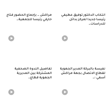
انتخاب الدكتور توفيق عطيفي
مراكش … بإجماع الحضور فتاح
رئيسا جديدا لمركز بدائل
حارفي رئيسا للجمعية…
للدراسات…
نفيسة بالبركة المدير الجهوية
تفاصيل الندوة الصحفية
لقطاع الاتصال بجهة مراكش
المشتركة بين المديرية
آسفي :…
الجهوية قطاع…