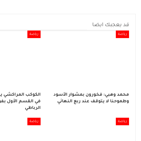
قد يعجبك ايضا
رياضة
رياضة
محمد وهبي: فخورون بمشوار الأسود
الكوكب المراكشي ي
وطموحنا لا يتوقف عند ربع النهائي
في القسم الأول بفو
الرباطي
رياضة
رياضة