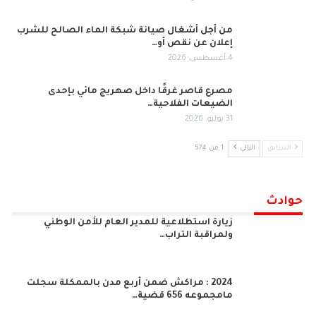
من أجل أشغال صيانة شبكة الماء الصالح للشرب
إعلان عن نقص أو…
4 أغسطس, 2026
مصرع قاصر غرقًا داخل صهريج مائي بإحدى
الضيعات الفلاحية…
31 يوليو, 2026
السابق
التالي
1 من 574
حوادث
زيارة استطلاعية للمدير العام للأمن الوطني
ولمراقبة التراب…
2024 : مراكش ضمن أربع مدن بالممكلة سجلت
مامجموعه 656 قضية…