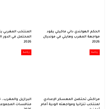
الحكم الهولندي داني ماكيلي يقود
المنتخب المغربي ي
مواجهة المغرب وهايتي في مونديال
المحتمل في الدور ال
2026
2026
رياضة
رياضة
مراكش تحتضن المعسكر الإعدادي
البرازيل والمغرب..
لمنتخب تنزانيا ومواجهته الودية أمام
منافسات المجموعة ا