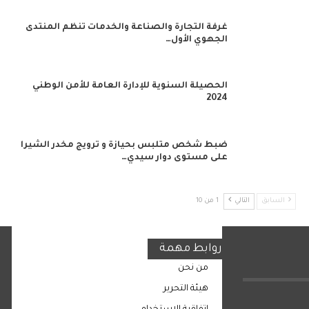
غرفة التجارة والصناعة والخدمات تنظم المنتدى
الجهوي الأول…
الحصيلة السنوية للإدارة العامة للأمن الوطني
2024
ضبط شخص متلبس بحيازة و ترويج مخدر الشيرا
على مستوى دوار سيدي…
السابق
التالي
1 من 10
روابط مهمة
من نحن
هيئة التحرير