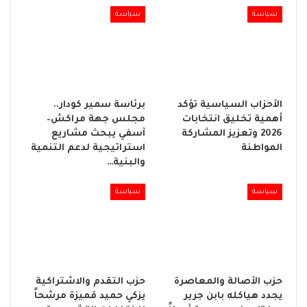
سياسة
سياسة
الأحزاب السياسية تؤكد
برئاسة سمير كودار..
أهمية تخليق انتخابات
مجلس جهة مراكش–
2026 وتعزيز المشاركة
آسفي يبحث مشاريع
المواطنة
استراتيجية لدعم التنمية
والبنية…
سياسة
سياسة
حزب الأصالة والمعاصرة
حزب التقدم والاشتراكية
يجدد هياكله بابن جرير
يزكي حميد قميزة مرشحاً