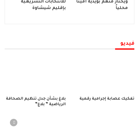
ويختار منعم بويدية أميناً
للانتخابات التشريعية
محلياً
بإقليم شيشاوة
فيديو
تفكيك عصابة إجرامية رقمية
بلاغ بشأن جدل تنظيم الصحافة
الرياضية ” بلاغ”