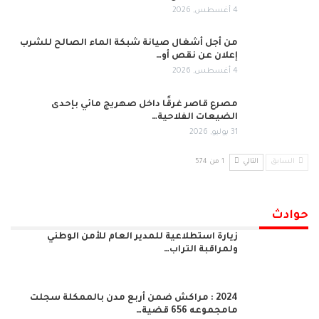
4 أغسطس, 2026
من أجل أشغال صيانة شبكة الماء الصالح للشرب
إعلان عن نقص أو…
4 أغسطس, 2026
مصرع قاصر غرقًا داخل صهريج مائي بإحدى
الضيعات الفلاحية…
31 يوليو, 2026
السابق
التالي
1 من 574
حوادث
زيارة استطلاعية للمدير العام للأمن الوطني
ولمراقبة التراب…
2024 : مراكش ضمن أربع مدن بالممكلة سجلت
مامجموعه 656 قضية…