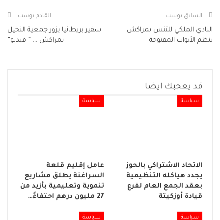
السابق بوست
القادم بوست
النادي الملكي للتنس بمراكش
سفير بريطانيا يزور جمعية النخيل
ينظم الأبواب المفتوحة
بمراكش … ” فيديو”
قد يعجبك ايضا
سياسة
سياسة
الاتحاد الاشتراكي بالحوز
عامل إقليم قلعة
يجدد هياكله التنظيمية
السراغنة يطلق مشاريع
بعقد الجمع العام لفرع
تنموية وتعليمية بأزيد من
قيادة أوزكيتة
27 مليون درهم احتفاءً…
سياسة
سياسة