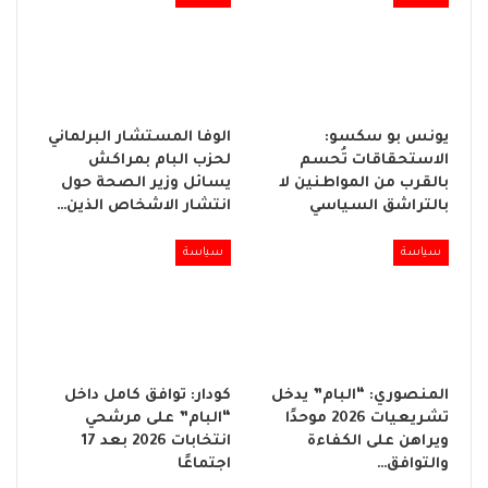
يونس بو سكسو:
الوفا المستشار البرلماني
الاستحقاقات تُحسم
لحزب البام بمراكش
بالقرب من المواطنين لا
يسائل وزير الصحة حول
بالتراشق السياسي
انتشار الاشخاص الذين…
سياسة
سياسة
المنصوري: “البام” يدخل
كودار: توافق كامل داخل
تشريعيات 2026 موحدًا
“البام” على مرشحي
ويراهن على الكفاءة
انتخابات 2026 بعد 17
والتوافق…
اجتماعًا