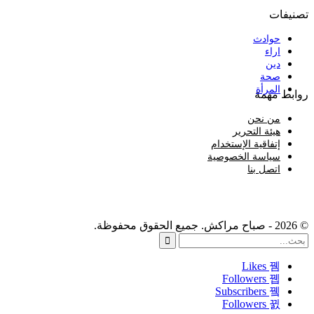
تصنيفات
حوادث
اراء
دين
صحة
المرأة
روابط مهمة
من نحن
هيئة التحرير
إتفاقية الإستخدام
سياسة الخصوصية
اتصل بنا
© 2026 - صباح مراكش. جميع الحقوق محفوظة.
Likes
Followers
Subscribers
Followers