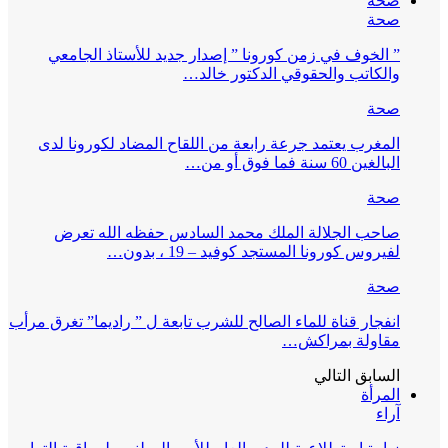
صحة
صحة
” الخوف في زمن كورونا ” إصدار جديد للأستاذ الجامعي
والكاتب والحقوقي الدكتور خالد…
صحة
المغرب يعتمد جرعة رابعة من اللقاح المضاد لكورونا لدى
البالغين 60 سنة فما فوق أو من…
صحة
صاحب الجلالة الملك محمد السادس حفظه الله تعرض
لفيروس كورونا المستجد كوفيد – 19 ، بدون…
صحة
انفجار قناة للماء الصالح للشرب تابعة ل ” راديما” تغرق مرأب
مقاولة بمراكش…
السابق
التالي
المرأة
آراء