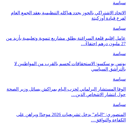
سياسة
الاتحاد الاشتراكي بالحوز يجدد هياكله التنظيمية بعقد الجمع العام
لفرع قيادة أوزكيتة
سياسة
عامل إقليم قلعة السراغنة يطلق مشاريع تنموية وتعليمية بأزيد من
27 مليون درهم احتفاءً…
سياسة
يونس بو سكسو: الاستحقاقات تُحسم بالقرب من المواطنين لا
بالتراشق السياسي
سياسة
الوفا المستشار البرلماني لحزب البام بمراكش يسائل وزير الصحة
حول انتشار الاشخاص الذين…
سياسة
المنصوري: “البام” يدخل تشريعيات 2026 موحدًا ويراهن على
الكفاءة والتوافق…