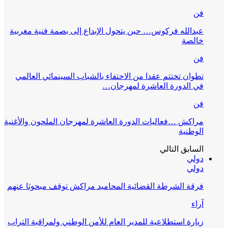
فن
عبدالله فركوس… حين يتحول الإبداع إلى بصمة فنية مغربية
خالصة
فن
تطوان تختتم عقدا من الاحتفاء بالشباب السينمائي العالمي
في الدورة العاشرة لمهرجان…
فن
مراكش …فعاليات الدورة العاشرة لمهرجان الملحون والأغنية
الوطنية
السابق
التالي
دولي
دولي
فرقة الشرطة القضائية المحاميد مراكش توقف مبحوثا عنهم
آراء
زيارة استطلاعية للمدير العام للأمن الوطني ولمراقبة التراب