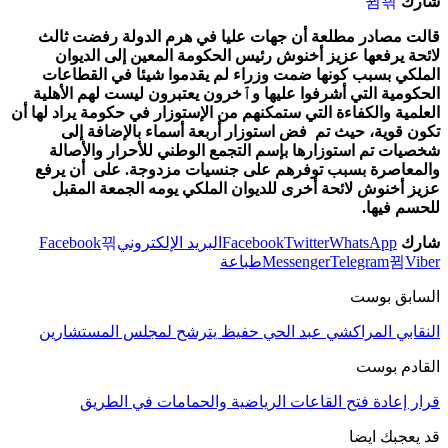
شارك
قالت مصادر مطلعة أن جهات عليا في هرم الدولة رفضت ثالث
لائحة يرفعها عزيز أخنوش رئيس الحكومة المعين إلى الديوان
الملكي بسبب كونها ضمت
وزراء لم يقدموا شيئا في القطاعات
الحكومية التي أشرفوا عليها وٱخرون يعتبرون ليست لهم الأهلية
العلمية والكفاءة التي ستمكنهم من الإستوزار في حكومة يراد لها أن
تكون قوية، حيث تم فض
استوزار أربعة أسماء بالإضافة إلى
شخصيات تم استوزارها بإسم التجمع الوطني للأحرار والأصالة
والمعاصرة بسبب توفرهم على جنسيات مزدوجة.
على أن يرفع
عزيز أخنوش لائحة أخرى للديوان الملكي يومه الجمعة المقبل
للحسم فيها.
شارك
WhatsApp
Twitter
Facebook
البريد الإلكتروني
Facebook
Viber
Telegram
Messenger
طباعة
السابق بوست
النقابي المراكشي عبد الحي حفيظ يترشح لمجلس المستشارين
القادم بوست
قرار إعادة فتح القاعات الرياضية والحمامات في الطريق
قد يعجبك ايضا