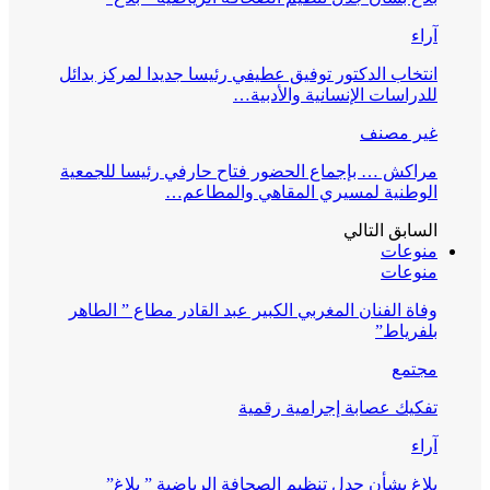
آراء
انتخاب الدكتور توفيق عطيفي رئيسا جديدا لمركز بدائل
للدراسات الإنسانية والأدبية…
غير مصنف
مراكش … بإجماع الحضور فتاح حارفي رئيسا للجمعية
الوطنية لمسيري المقاهي والمطاعم…
السابق
التالي
منوعات
منوعات
وفاة الفنان المغربي الكبير عبد القادر مطاع ” الطاهر
بلفرياط”
مجتمع
تفكيك عصابة إجرامية رقمية
آراء
بلاغ بشأن جدل تنظيم الصحافة الرياضية ” بلاغ”