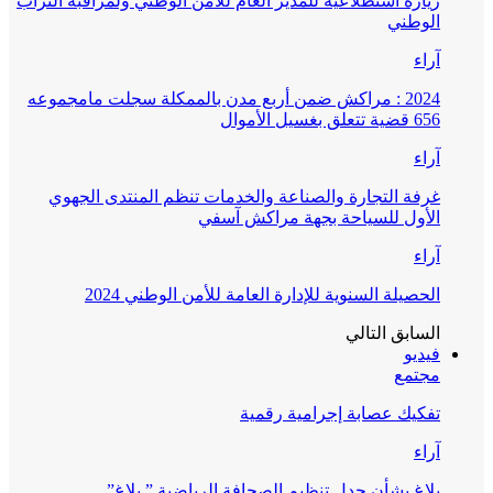
زيارة استطلاعية للمدير العام للأمن الوطني ولمراقبة التراب
الوطني
آراء
2024 : مراكش ضمن أربع مدن بالممكلة سجلت مامجموعه
656 قضية تتعلق بغسيل الأموال
آراء
غرفة التجارة والصناعة والخدمات تنظم المنتدى الجهوي
الأول للسياحة بجهة مراكش آسفي
آراء
الحصيلة السنوية للإدارة العامة للأمن الوطني 2024
السابق
التالي
فيديو
مجتمع
تفكيك عصابة إجرامية رقمية
آراء
بلاغ بشأن جدل تنظيم الصحافة الرياضية ” بلاغ”