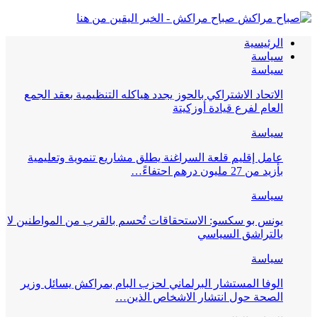
صباح مراكش - الخبر اليقين من هنا
الرئيسية
سياسة
سياسة
الاتحاد الاشتراكي بالحوز يجدد هياكله التنظيمية بعقد الجمع
العام لفرع قيادة أوزكيتة
سياسة
عامل إقليم قلعة السراغنة يطلق مشاريع تنموية وتعليمية
بأزيد من 27 مليون درهم احتفاءً…
سياسة
يونس بو سكسو: الاستحقاقات تُحسم بالقرب من المواطنين لا
بالتراشق السياسي
سياسة
الوفا المستشار البرلماني لحزب البام بمراكش يسائل وزير
الصحة حول انتشار الاشخاص الذين…