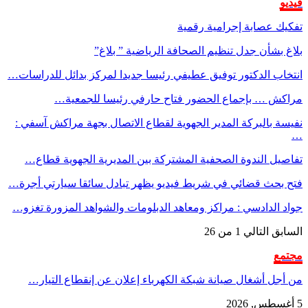
فيديو
تفكيك عصابة إجرامية رقمية
بلاغ بشأن جدل تنظيم الصحافة الرياضية ” بلاغ”
انتخاب الدكتور توفيق عطيفي رئيسا جديدا لمركز بدائل للدراسات…
مراكش … بإجماع الحضور فتاح حارفي رئيسا للجمعية…
نفيسة بالبركة المدير الجهوية لقطاع الاتصال بجهة مراكش آسفي :
…
تفاصيل الندوة الصحفية المشتركة بين المديرية الجهوية قطاع…
فتح بحث قضائي في شريط فيديو يظهر تبادل سائقا سيارتي أجرة…
جواد الدادسي : مراكز ومعاهد الدبلومات والشواهد المزورة تغزو…
السابق
التالي
1 من 26
مجتمع
من أجل أشغال صيانة شبكة الكهرباء إعلان عن إنقطاع التيار…
5 أغسطس, 2026