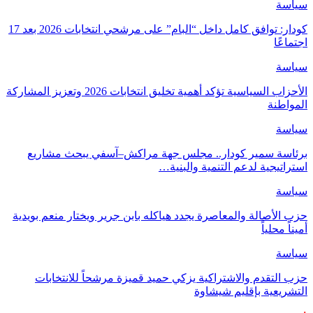
سياسة
كودار: توافق كامل داخل “البام” على مرشحي انتخابات 2026 بعد 17
اجتماعًا
سياسة
الأحزاب السياسية تؤكد أهمية تخليق انتخابات 2026 وتعزيز المشاركة
المواطنة
سياسة
برئاسة سمير كودار.. مجلس جهة مراكش–آسفي يبحث مشاريع
استراتيجية لدعم التنمية والبنية…
سياسة
حزب الأصالة والمعاصرة يجدد هياكله بابن جرير ويختار منعم بويدية
أميناً محلياً
سياسة
حزب التقدم والاشتراكية يزكي حميد قميزة مرشحاً للانتخابات
التشريعية بإقليم شيشاوة