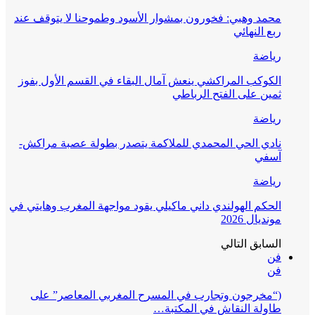
محمد وهبي: فخورون بمشوار الأسود وطموحنا لا يتوقف عند
ربع النهائي
رياضة
الكوكب المراكشي ينعش آمال البقاء في القسم الأول بفوز
ثمين على الفتح الرباطي
رياضة
نادي الحي المحمدي للملاكمة يتصدر بطولة عصبة مراكش-
آسفي
رياضة
الحكم الهولندي داني ماكيلي يقود مواجهة المغرب وهايتي في
مونديال 2026
السابق
التالي
فن
فن
(“مخرجون وتجارب في المسرح المغربي المعاصر” على
طاولة النقاش في المكتبة…