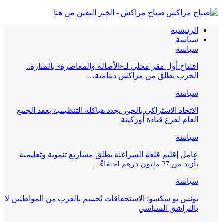
صباح مراكش - الخبر اليقين من هنا
الرئيسية
سياسة
سياسة
افتتاح أول مقر محلي لـ«الأصالة والمعاصرة» بالمنارة..
الحزب يطلق من مراكش دينامية…
سياسة
الاتحاد الاشتراكي بالحوز يجدد هياكله التنظيمية بعقد الجمع
العام لفرع قيادة أوزكيتة
سياسة
عامل إقليم قلعة السراغنة يطلق مشاريع تنموية وتعليمية
بأزيد من 27 مليون درهم احتفاءً…
سياسة
يونس بو سكسو: الاستحقاقات تُحسم بالقرب من المواطنين لا
بالتراشق السياسي