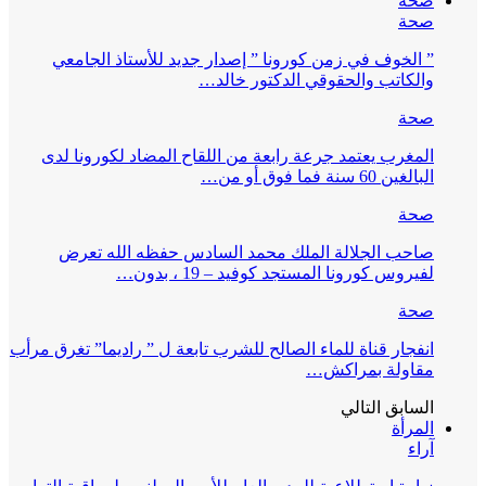
صحة
صحة
” الخوف في زمن كورونا ” إصدار جديد للأستاذ الجامعي
والكاتب والحقوقي الدكتور خالد…
صحة
المغرب يعتمد جرعة رابعة من اللقاح المضاد لكورونا لدى
البالغين 60 سنة فما فوق أو من…
صحة
صاحب الجلالة الملك محمد السادس حفظه الله تعرض
لفيروس كورونا المستجد كوفيد – 19 ، بدون…
صحة
انفجار قناة للماء الصالح للشرب تابعة ل ” راديما” تغرق مرأب
مقاولة بمراكش…
السابق
التالي
المرأة
آراء