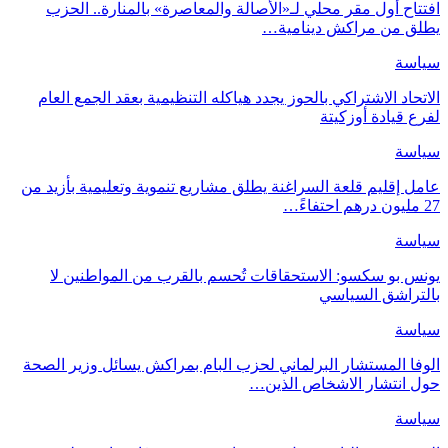
افتتاح أول مقر محلي لـ«الأصالة والمعاصرة» بالمنارة.. الحزب
يطلق من مراكش دينامية…
سياسة
الاتحاد الاشتراكي بالحوز يجدد هياكله التنظيمية بعقد الجمع العام
لفرع قيادة أوزكيتة
سياسة
عامل إقليم قلعة السراغنة يطلق مشاريع تنموية وتعليمية بأزيد من
27 مليون درهم احتفاءً…
سياسة
يونس بو سكسو: الاستحقاقات تُحسم بالقرب من المواطنين لا
بالتراشق السياسي
سياسة
الوفا المستشار البرلماني لحزب البام بمراكش يسائل وزير الصحة
حول انتشار الاشخاص الذين…
سياسة