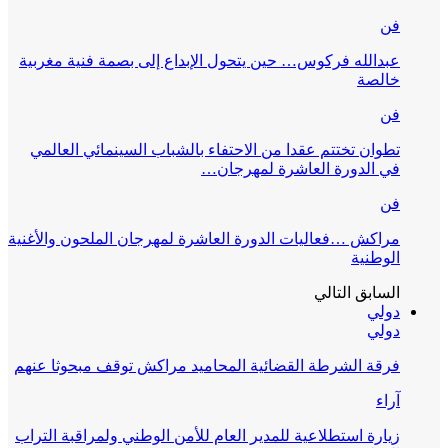
فن
عبدالله فركوس… حين يتحول الإبداع إلى بصمة فنية مغربية
خالصة
فن
تطوان تختتم عقدا من الاحتفاء بالشباب السينمائي العالمي
في الدورة العاشرة لمهرجان…
فن
مراكش …فعاليات الدورة العاشرة لمهرجان الملحون والأغنية
الوطنية
السابق
التالي
دولي
دولي
فرقة الشرطة القضائية المحاميد مراكش توقف مبحوثا عنهم
آراء
زيارة استطلاعية للمدير العام للأمن الوطني ولمراقبة التراب