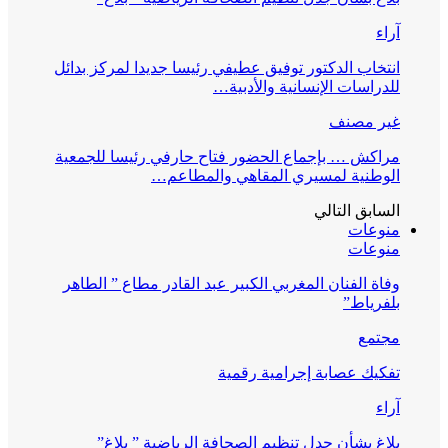
آراء
انتخاب الدكتور توفيق عطيفي رئيسا جديدا لمركز بدائل
للدراسات الإنسانية والأدبية…
غير مصنف
مراكش … بإجماع الحضور فتاح حارفي رئيسا للجمعية
الوطنية لمسيري المقاهي والمطاعم…
السابق
التالي
منوعات
منوعات
وفاة الفنان المغربي الكبير عبد القادر مطاع ” الطاهر
بلفرياط”
مجتمع
تفكيك عصابة إجرامية رقمية
آراء
بلاغ بشأن جدل تنظيم الصحافة الرياضية ” بلاغ”