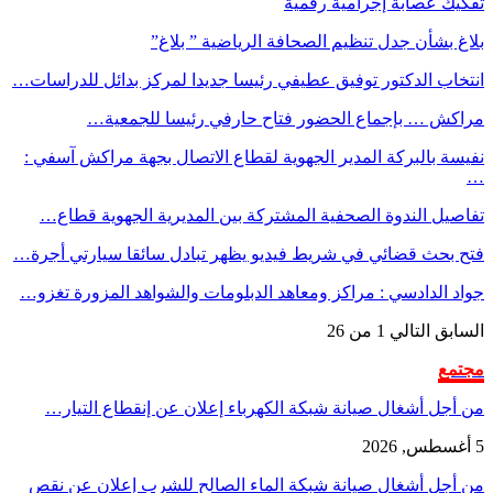
تفكيك عصابة إجرامية رقمية
بلاغ بشأن جدل تنظيم الصحافة الرياضية ” بلاغ”
انتخاب الدكتور توفيق عطيفي رئيسا جديدا لمركز بدائل للدراسات…
مراكش … بإجماع الحضور فتاح حارفي رئيسا للجمعية…
نفيسة بالبركة المدير الجهوية لقطاع الاتصال بجهة مراكش آسفي :
…
تفاصيل الندوة الصحفية المشتركة بين المديرية الجهوية قطاع…
فتح بحث قضائي في شريط فيديو يظهر تبادل سائقا سيارتي أجرة…
جواد الدادسي : مراكز ومعاهد الدبلومات والشواهد المزورة تغزو…
السابق
التالي
1 من 26
مجتمع
من أجل أشغال صيانة شبكة الكهرباء إعلان عن إنقطاع التيار…
5 أغسطس, 2026
من أجل أشغال صيانة شبكة الماء الصالح للشرب إعلان عن نقص