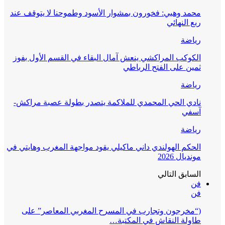
محمد وهبي: فخورون بمشوار الأسود وطموحنا لا يتوقف عند
ربع النهائي
رياضة
الكوكب المراكشي ينعش آمال البقاء في القسم الأول بفوز
ثمين على الفتح الرباطي
رياضة
نادي الحي المحمدي للملاكمة يتصدر بطولة عصبة مراكش-
آسفي
رياضة
الحكم الهولندي داني ماكيلي يقود مواجهة المغرب وهايتي في
مونديال 2026
السابق
التالي
فن
فن
(“مخرجون وتجارب في المسرح المغربي المعاصر” على
طاولة النقاش في المكتبة…