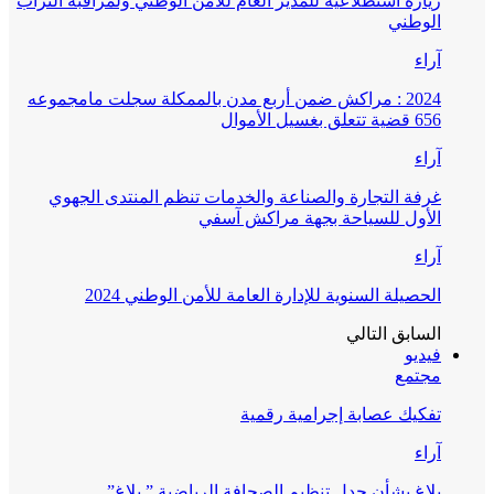
زيارة استطلاعية للمدير العام للأمن الوطني ولمراقبة التراب
الوطني
آراء
2024 : مراكش ضمن أربع مدن بالممكلة سجلت مامجموعه
656 قضية تتعلق بغسيل الأموال
آراء
غرفة التجارة والصناعة والخدمات تنظم المنتدى الجهوي
الأول للسياحة بجهة مراكش آسفي
آراء
الحصيلة السنوية للإدارة العامة للأمن الوطني 2024
السابق
التالي
فيديو
مجتمع
تفكيك عصابة إجرامية رقمية
آراء
بلاغ بشأن جدل تنظيم الصحافة الرياضية ” بلاغ”