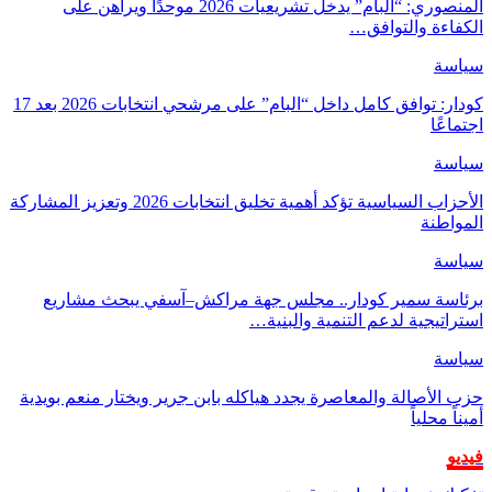
المنصوري: “البام” يدخل تشريعيات 2026 موحدًا ويراهن على
الكفاءة والتوافق…
سياسة
كودار: توافق كامل داخل “البام” على مرشحي انتخابات 2026 بعد 17
اجتماعًا
سياسة
الأحزاب السياسية تؤكد أهمية تخليق انتخابات 2026 وتعزيز المشاركة
المواطنة
سياسة
برئاسة سمير كودار.. مجلس جهة مراكش–آسفي يبحث مشاريع
استراتيجية لدعم التنمية والبنية…
سياسة
حزب الأصالة والمعاصرة يجدد هياكله بابن جرير ويختار منعم بويدية
أميناً محلياً
فيديو