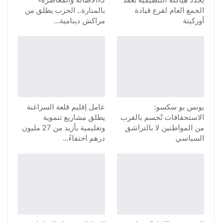
يجدد هياكله التنظيمية بعقد
لـ«الأصالة والمعاصرة»
الجمع العام لفرع قيادة
بالمنارة.. الحزب يطلق من
أوزكيتة
مراكش دينامية…
يونس بو سكسو:
عامل إقليم قلعة السراغنة
الاستحقاقات تُحسم بالقرب
يطلق مشاريع تنموية
من المواطنين لا بالتراشق
وتعليمية بأزيد من 27 مليون
السياسي
درهم احتفاءً…