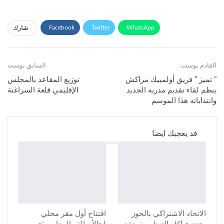
Facebook
Twitter
WhatsApp
شارك
Telegram
Facebook Messenger
البريد الإلكتروني
القادم بوست
طباعة
Viber
السابق بوست
” تميز ” فريق أولمبيك مراكش
توزيع المقاعد بالمجلس
ينظم لقاء تقديم مدربه الجديد
الإقليمي قلعة السراغنة
وانتداباته هذا الموسم
قد يعجبك ايضا
الاتحاد الاشتراكي بالحوز
افتتاح أول مقر محلي