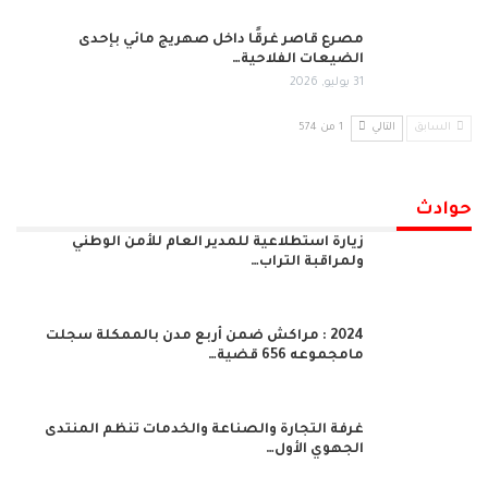
مصرع قاصر غرقًا داخل صهريج مائي بإحدى
الضيعات الفلاحية…
31 يوليو, 2026
السابق
التالي
1 من 574
حوادث
زيارة استطلاعية للمدير العام للأمن الوطني
ولمراقبة التراب…
2024 : مراكش ضمن أربع مدن بالممكلة سجلت
مامجموعه 656 قضية…
غرفة التجارة والصناعة والخدمات تنظم المنتدى
الجهوي الأول…