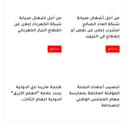
من أجل أشغال صيانة
من أجل اشغال صيانة
شبكة الماء الصالح
شبكة الكهرباء إعلان عن
للشرب إعلان عن نقص أو
انقطاع التيار الكهربائي
إنقطاع في التزويد
مجتمع
مجتمع
تنصيب أعضاء اللجنة
طنجة مارينا باي الدولية
المؤقتة المكلفة بممارسة
يجدد علامة “العلم الأزرق”
مهام المجلس الوطني
الدولية للعام الثالث…
للصحافة