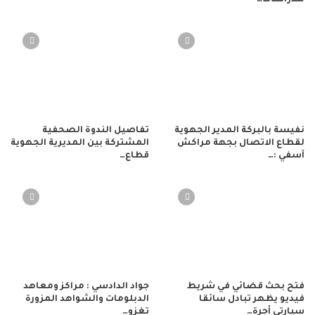
للدراسات…
نفيسة بالبركة المدير الجهوية
تفاصيل الندوة الصحفية
لقطاع الاتصال بجهة مراكش
المشتركة بين المديرية الجهوية
آسفي :…
قطاع…
فتح بحث قضائي في شريط
جواد الدادسي : مراكز ومعاهد
فيديو يظهر تبادل سائقا
الدبلومات والشواهد المزورة
سيارتي أجرة…
تغزو…