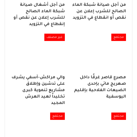
من أجل صيانة شبكة الماء
من أجل أشغال صيانة
الصالح للشرب إعلان عن
شبكة الماء الصالح
نقص أو انقطاع في التزويد
للشرب إعلان عن نقص أو
إنقطاع في التزويد
مجتمع
غير مصنف
مصرع قاصر غرقًا داخل
والي مراكش-آسفي يشرف
صهريج مائي بإحدى
على تدشين وإطلاق
الضيعات الفلاحية بإقليم
مشاريع تنموية كبرى
اليوسفية
تخليداً لعيد العرش
المجيد
مجتمع
مجتمع