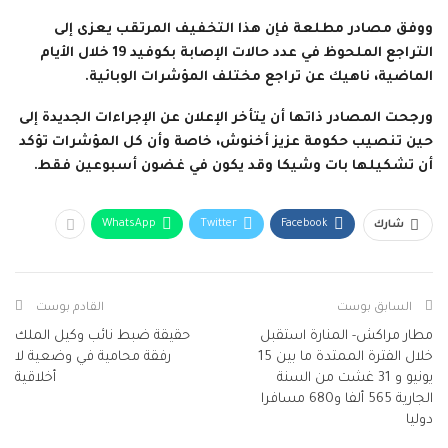
ووفق مصادر مطلعة فإن هذا التخفيف المرتقب يعزى إلى
التراجع الملحوظ في عدد حالات الإصابة بكوفيد 19 خلال الأيام
الماضية، ناهيك عن تراجع مختلف المؤشرات الوبائية.
ورجحت المصادر ذاتها أن يتأخر الإعلان عن الإجراءات الجديدة إلى
حين تنصيب حكومة عزيز أخنوش، خاصة وأن كل المؤشرات تؤكد
أن تشكيلها بات وشيكا وقد يكون في غضون أسبوعين فقط.
WhatsApp
Twitter
Facebook
شارك
السابق بوست
القادم بوست
مطار مراكش- المنارة استقبل
حقيقة ضبط نائب وكيل الملك
خلال الفترة الممتدة ما بين 15
رفقة محامية في وضعية لا
يونيو و 31 غشت من السنة
أخلاقية
الجارية 565 ألفا و680 مسافرا
دوليا