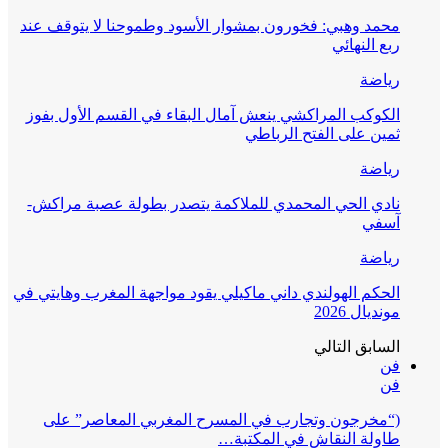
محمد وهبي: فخورون بمشوار الأسود وطموحنا لا يتوقف عند
ربع النهائي
رياضة
الكوكب المراكشي ينعش آمال البقاء في القسم الأول بفوز
ثمين على الفتح الرباطي
رياضة
نادي الحي المحمدي للملاكمة يتصدر بطولة عصبة مراكش-
آسفي
رياضة
الحكم الهولندي داني ماكيلي يقود مواجهة المغرب وهايتي في
مونديال 2026
السابق
التالي
فن
فن
(“مخرجون وتجارب في المسرح المغربي المعاصر” على
طاولة النقاش في المكتبة…