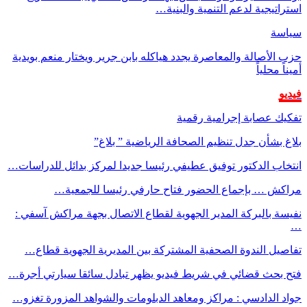
استراتيجية لدعم التنمية والبنية…
سياسة
حزب الأصالة والمعاصرة يجدد هياكله بابن جرير ويختار منعم بويدية
أميناً محلياً
فيديو
تفكيك عصابة إجرامية رقمية
بلاغ بشأن جدل تنظيم الصحافة الرياضية ” بلاغ”
انتخاب الدكتور توفيق عطيفي رئيسا جديدا لمركز بدائل للدراسات…
مراكش … بإجماع الحضور فتاح حارفي رئيسا للجمعية…
نفيسة بالبركة المدير الجهوية لقطاع الاتصال بجهة مراكش آسفي :
…
تفاصيل الندوة الصحفية المشتركة بين المديرية الجهوية قطاع…
فتح بحث قضائي في شريط فيديو يظهر تبادل سائقا سيارتي أجرة…
جواد الدادسي : مراكز ومعاهد الدبلومات والشواهد المزورة تغزو…