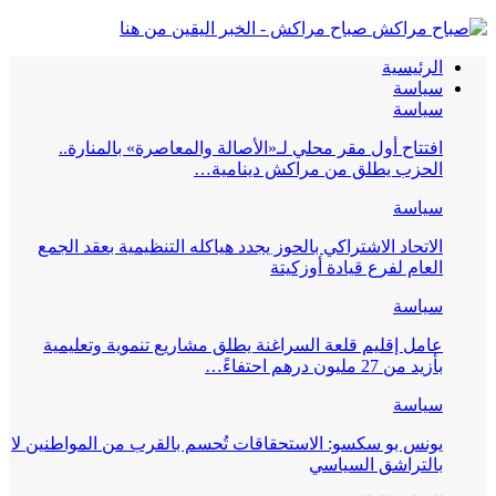
صباح مراكش - الخبر اليقين من هنا
الرئيسية
سياسة
سياسة
افتتاح أول مقر محلي لـ«الأصالة والمعاصرة» بالمنارة..
الحزب يطلق من مراكش دينامية…
سياسة
الاتحاد الاشتراكي بالحوز يجدد هياكله التنظيمية بعقد الجمع
العام لفرع قيادة أوزكيتة
سياسة
عامل إقليم قلعة السراغنة يطلق مشاريع تنموية وتعليمية
بأزيد من 27 مليون درهم احتفاءً…
سياسة
يونس بو سكسو: الاستحقاقات تُحسم بالقرب من المواطنين لا
بالتراشق السياسي