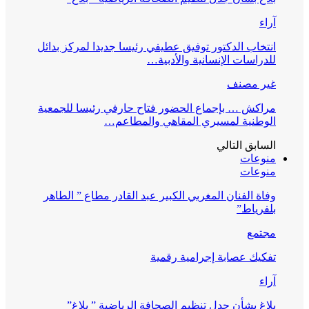
آراء
انتخاب الدكتور توفيق عطيفي رئيسا جديدا لمركز بدائل
للدراسات الإنسانية والأدبية…
غير مصنف
مراكش … بإجماع الحضور فتاح حارفي رئيسا للجمعية
الوطنية لمسيري المقاهي والمطاعم…
السابق
التالي
منوعات
منوعات
وفاة الفنان المغربي الكبير عبد القادر مطاع ” الطاهر
بلفرياط”
مجتمع
تفكيك عصابة إجرامية رقمية
آراء
بلاغ بشأن جدل تنظيم الصحافة الرياضية ” بلاغ”