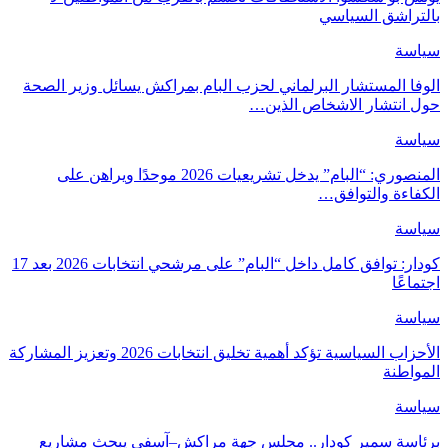
بالتراشق السياسي
سياسة
الوفا المستشار البرلماني لحزب البام بمراكش يسائل وزير الصحة
حول انتشار الاشخاص الذين…
سياسة
المنصوري: “البام” يدخل تشريعيات 2026 موحدًا ويراهن على
الكفاءة والتوافق…
سياسة
كودار: توافق كامل داخل “البام” على مرشحي انتخابات 2026 بعد 17
اجتماعًا
سياسة
الأحزاب السياسية تؤكد أهمية تخليق انتخابات 2026 وتعزيز المشاركة
المواطنة
سياسة
برئاسة سمير كودار.. مجلس جهة مراكش–آسفي يبحث مشاريع