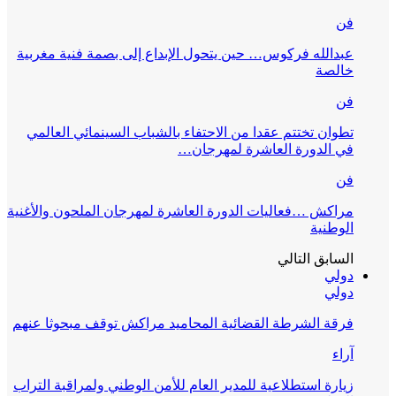
فن
عبدالله فركوس… حين يتحول الإبداع إلى بصمة فنية مغربية
خالصة
فن
تطوان تختتم عقدا من الاحتفاء بالشباب السينمائي العالمي
في الدورة العاشرة لمهرجان…
فن
مراكش …فعاليات الدورة العاشرة لمهرجان الملحون والأغنية
الوطنية
السابق
التالي
دولي
دولي
فرقة الشرطة القضائية المحاميد مراكش توقف مبحوثا عنهم
آراء
زيارة استطلاعية للمدير العام للأمن الوطني ولمراقبة التراب