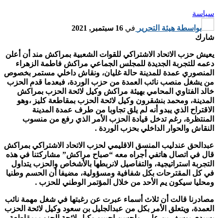
سياسة
بواسطة
هيئة التحرير
في
16 سبتمبر, 2021
شارك
يعيش حزب الاتحاد الاشتراكي للقوات الشعبية بمراكش مند أن أعلن
دعمه للتجربة الجديدة للمجلس الجماعي مراكش فاطمة الزهراء
المنصوري عمدة للمدينة حالة غليان، ونقاش داخلي مستمر بخصوص
من يشغل منصب نائب العمدة من حزب الوردة، فبعدما قدم الحزب
خالد الفتاوي المحامي بهيئة مراكش وكيل لائحة الحزب بمراكش
المدينة، ومحمد بنشقرون وكيل لائحة الحزب بمقاطعة كليز ،وهو
الاقتراح الذي يبدو أنه لم يلق تجاوبا من طرف عمدة المدينة
المنتظرة، رغم تدخل قيادة الحزب الأمر الذي رفع من منسوب
النقاش والحوار الداخلي بحزب الوردة .
عبدالحق عندليب المنسق الاقليمي لحزب الاتحاد الاشتراكي بمراكش
قال في اتصال هاتفي أجراه معه “صباح مراكش” مشاركتنا في هذه
التجربة استراتيجية، والتفاصيل لانربطها بالأشخاص والحزب يتداول
في كل المقترحات بكل شفافية ومسؤولية، مضيفا أن الحسم وطنيا
ومحليا سيكون يم الأحد من خلال المؤتمر الوطني للحزب .
مصادرنا قالت أن ثلاث أسماء عبرت عن رغبتها في شغل مهمة نائب
العمدة، ويتعلق الأمر بكل من عبدالجليل بن سعود وكيل لائحة الحزب
بسيدي يوسف بن علي، ولحسن احبيبو وكيل لائحة الحزب بمقاطعة