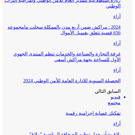
زيارة استطلاعية للمدير العام للأمن الوطني ولمراقبة التراب
الوطني
آراء
2024 : مراكش ضمن أربع مدن بالممكلة سجلت مامجموعه
656 قضية تتعلق بغسيل الأموال
آراء
غرفة التجارة والصناعة والخدمات تنظم المنتدى الجهوي
الأول للسياحة بجهة مراكش آسفي
آراء
الحصيلة السنوية للإدارة العامة للأمن الوطني 2024
السابق
التالي
فيديو
مجتمع
تفكيك عصابة إجرامية رقمية
آراء
بلاغ بشأن جدل تنظيم الصحافة الرياضية ” بلاغ”