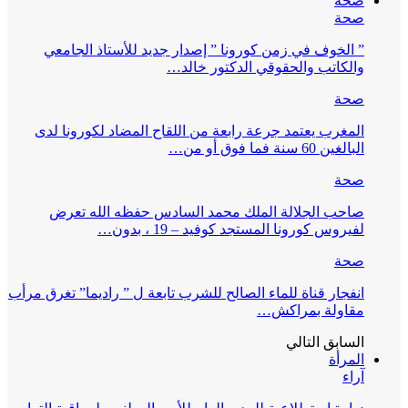
صحة
صحة
” الخوف في زمن كورونا ” إصدار جديد للأستاذ الجامعي
والكاتب والحقوقي الدكتور خالد…
صحة
المغرب يعتمد جرعة رابعة من اللقاح المضاد لكورونا لدى
البالغين 60 سنة فما فوق أو من…
صحة
صاحب الجلالة الملك محمد السادس حفظه الله تعرض
لفيروس كورونا المستجد كوفيد – 19 ، بدون…
صحة
انفجار قناة للماء الصالح للشرب تابعة ل ” راديما” تغرق مرأب
مقاولة بمراكش…
السابق
التالي
المرأة
آراء