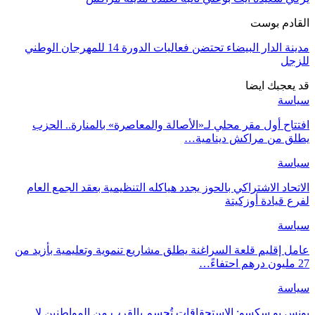
القادم بوست
مدينة الدار البيضاء تحتضن فعاليات الدورة 14 للمهرجان الوطني
للزجل
قد يعجبك ايضا
سياسة
افتتاح أول مقر محلي لـ«الأصالة والمعاصرة» بالمنارة.. الحزب
يطلق من مراكش دينامية…
سياسة
الاتحاد الاشتراكي بالحوز يجدد هياكله التنظيمية بعقد الجمع العام
لفرع قيادة أوزكيتة
سياسة
عامل إقليم قلعة السراغنة يطلق مشاريع تنموية وتعليمية بأزيد من
27 مليون درهم احتفاءً…
سياسة
يونس بو سكسو: الاستحقاقات تُحسم بالقرب من المواطنين لا