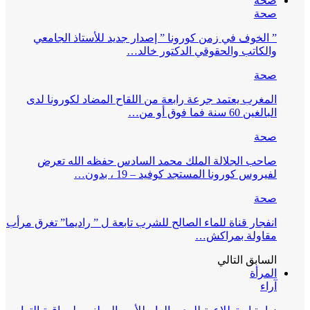
صحة
صحة
” الخوف في زمن كورونا ” إصدار جديد للأستاذ الجامعي
والكاتب والحقوقي الدكتور خالد…
صحة
المغرب يعتمد جرعة رابعة من اللقاح المضاد لكورونا لدى
البالغين 60 سنة فما فوق أو من…
صحة
صاحب الجلالة الملك محمد السادس حفظه الله تعرض
لفيروس كورونا المستجد كوفيد – 19 ، بدون…
صحة
انفجار قناة للماء الصالح للشرب تابعة ل ” راديما” تغرق مرأب
مقاولة بمراكش…
السابق
التالي
المرأة
آراء