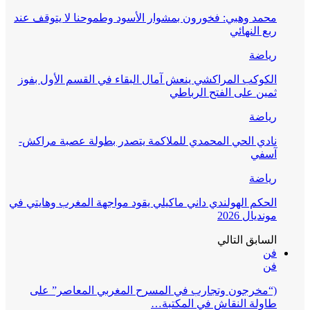
محمد وهبي: فخورون بمشوار الأسود وطموحنا لا يتوقف عند
ربع النهائي
رياضة
الكوكب المراكشي ينعش آمال البقاء في القسم الأول بفوز
ثمين على الفتح الرباطي
رياضة
نادي الحي المحمدي للملاكمة يتصدر بطولة عصبة مراكش-
آسفي
رياضة
الحكم الهولندي داني ماكيلي يقود مواجهة المغرب وهايتي في
مونديال 2026
السابق
التالي
فن
فن
(“مخرجون وتجارب في المسرح المغربي المعاصر” على
طاولة النقاش في المكتبة…