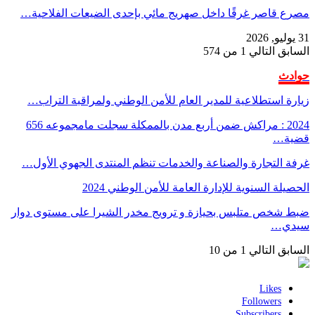
مصرع قاصر غرقًا داخل صهريج مائي بإحدى الضيعات الفلاحية…
31 يوليو, 2026
السابق
التالي
1 من 574
حوادث
زيارة استطلاعية للمدير العام للأمن الوطني ولمراقبة التراب…
2024 : مراكش ضمن أربع مدن بالممكلة سجلت مامجموعه 656
قضية…
غرفة التجارة والصناعة والخدمات تنظم المنتدى الجهوي الأول…
الحصيلة السنوية للإدارة العامة للأمن الوطني 2024
ضبط شخص متلبس بحيازة و ترويج مخدر الشيرا على مستوى دوار
سيدي…
السابق
التالي
1 من 10
Likes
Followers
Subscribers