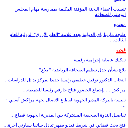
تنصيب أعضاء اللجنة المؤقتة المكلفة بممارسة مهام المجلس
الوطني للصحافة
مجتمع
طنجة مارينا باي الدولية يجدد علامة “العلم الأزرق” الدولية للعام
الثالث…
فيديو
تفكيك عصابة إجرامية رقمية
بلاغ بشأن جدل تنظيم الصحافة الرياضية ” بلاغ”
انتخاب الدكتور توفيق عطيفي رئيسا جديدا لمركز بدائل للدراسات…
مراكش … بإجماع الحضور فتاح حارفي رئيسا للجمعية…
نفيسة بالبركة المدير الجهوية لقطاع الاتصال بجهة مراكش آسفي :
…
تفاصيل الندوة الصحفية المشتركة بين المديرية الجهوية قطاع…
فتح بحث قضائي في شريط فيديو يظهر تبادل سائقا سيارتي أجرة…