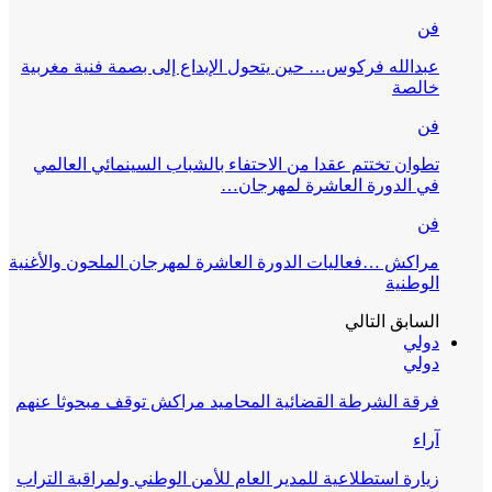
فن
عبدالله فركوس… حين يتحول الإبداع إلى بصمة فنية مغربية
خالصة
فن
تطوان تختتم عقدا من الاحتفاء بالشباب السينمائي العالمي
في الدورة العاشرة لمهرجان…
فن
مراكش …فعاليات الدورة العاشرة لمهرجان الملحون والأغنية
الوطنية
السابق
التالي
دولي
دولي
فرقة الشرطة القضائية المحاميد مراكش توقف مبحوثا عنهم
آراء
زيارة استطلاعية للمدير العام للأمن الوطني ولمراقبة التراب