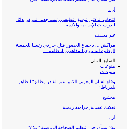
آراء
انتخاب الدكتور توفيق عطيفي رئيسا جديدا لمركز بدائل
للدراسات الإنسانية والأدبية…
غير مصنف
مراكش … بإجماع الحضور فتاح حارفي رئيسا للجمعية
الوطنية لمسيري المقاهي والمطاعم…
السابق
التالي
منوعات
منوعات
وفاة الفنان المغربي الكبير عبد القادر مطاع ” الطاهر
بلفرياط”
مجتمع
تفكيك عصابة إجرامية رقمية
آراء
بلاغ بشأن جدل تنظيم الصحافة الرياضية ” بلاغ”