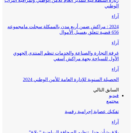
زيارة استطلاعية للمدير العام للأمن الوطني ولمراقبة التراب
الوطني
آراء
2024 : مراكش ضمن أربع مدن بالممكلة سجلت مامجموعه
656 قضية تتعلق بغسيل الأموال
آراء
غرفة التجارة والصناعة والخدمات تنظم المنتدى الجهوي
الأول للسياحة بجهة مراكش آسفي
آراء
الحصيلة السنوية للإدارة العامة للأمن الوطني 2024
السابق
التالي
فيديو
مجتمع
تفكيك عصابة إجرامية رقمية
آراء
بلاغ بشأن جدل تنظيم الصحافة الرياضية ” بلاغ”