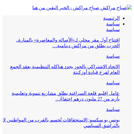
صباح مراكش - الخبر اليقين من هنا
الرئيسية
سياسة
سياسة
افتتاح أول مقر محلي لـ«الأصالة والمعاصرة» بالمنارة..
الحزب يطلق من مراكش دينامية…
سياسة
الاتحاد الاشتراكي بالحوز يجدد هياكله التنظيمية بعقد الجمع
العام لفرع قيادة أوزكيتة
سياسة
عامل إقليم قلعة السراغنة يطلق مشاريع تنموية وتعليمية
بأزيد من 27 مليون درهم احتفاءً…
سياسة
يونس بو سكسو: الاستحقاقات تُحسم بالقرب من المواطنين لا
بالتراشق السياسي