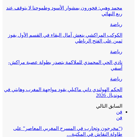
محمد وهبي: فخورون بمشوار الأسود وطموحنا لا يتوقف عند
ربع النهائي
رياضة
الكوكب المراكشي ينعش آمال البقاء في القسم الأول بفوز
ثمين على الفتح الرباطي
رياضة
نادي الحي المحمدي للملاكمة يتصدر بطولة عصبة مراكش-
آسفي
رياضة
الحكم الهولندي داني ماكيلي يقود مواجهة المغرب وهايتي في
مونديال 2026
السابق
التالي
فن
فن
(“مخرجون وتجارب في المسرح المغربي المعاصر” على
طاولة النقاش في المكتبة…