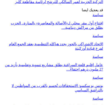
التزكية الحزبية لعمر السالكي للترشح لرئاسة مقاطعة كليز
قد يعجبك ايضا
سياسة
افتتاح أول مقر محلي لـ«الأصالة والمعاصرة» بالمنارة.. الحزب
يطلق من مراكش دينامية…
سياسة
الاتحاد الاشتراكي بالحوز يجدد هياكله التنظيمية بعقد الجمع العام
لفرع قيادة أوزكيتة
سياسة
عامل إقليم قلعة السراغنة يطلق مشاريع تنموية وتعليمية بأزيد من
27 مليون درهم احتفاءً…
سياسة
يونس بو سكسو: الاستحقاقات تُحسم بالقرب من المواطنين لا
بالتراشق السياسي
سياسة