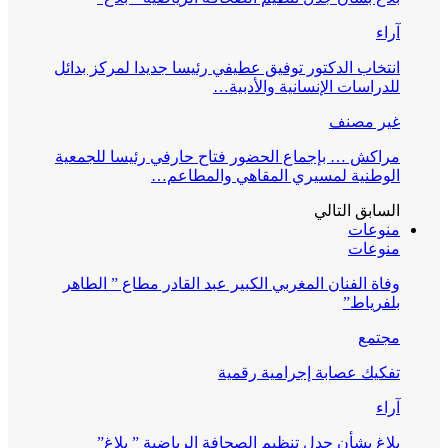
آراء
انتخاب الدكتور توفيق عطيفي رئيسا جديدا لمركز بدائل
للدراسات الإنسانية والأدبية…
غير مصنف
مراكش … بإجماع الحضور فتاح حارفي رئيسا للجمعية
الوطنية لمسيري المقاهي والمطاعم…
السابق
التالي
منوعات
منوعات
وفاة الفنان المغربي الكبير عبد القادر مطاع ” الطاهر
بلفرياط”
مجتمع
تفكيك عصابة إجرامية رقمية
آراء
بلاغ بشأن جدل تنظيم الصحافة الرياضية ” بلاغ”