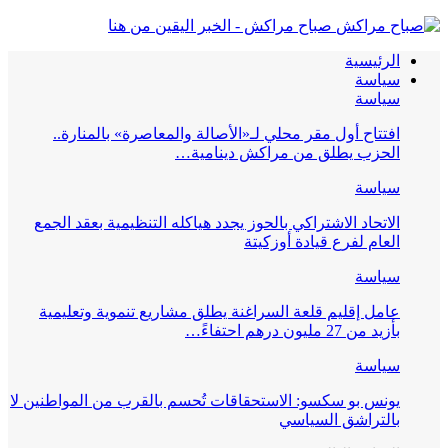
صباح مراكش - الخبر اليقين من هنا
الرئيسية
سياسة
سياسة
افتتاح أول مقر محلي لـ«الأصالة والمعاصرة» بالمنارة..
الحزب يطلق من مراكش دينامية…
سياسة
الاتحاد الاشتراكي بالحوز يجدد هياكله التنظيمية بعقد الجمع
العام لفرع قيادة أوزكيتة
سياسة
عامل إقليم قلعة السراغنة يطلق مشاريع تنموية وتعليمية
بأزيد من 27 مليون درهم احتفاءً…
سياسة
يونس بو سكسو: الاستحقاقات تُحسم بالقرب من المواطنين لا
بالتراشق السياسي