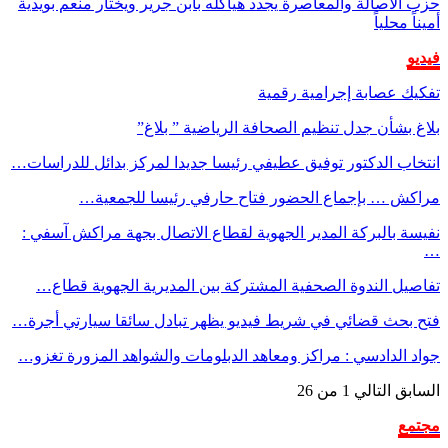
حزب الأصالة والمعاصرة يجدد هياكله بابن جرير ويختار منعم بويدية
أميناً محلياً
فيديو
تفكيك عصابة إجرامية رقمية
بلاغ بشأن جدل تنظيم الصحافة الرياضية ” بلاغ”
انتخاب الدكتور توفيق عطيفي رئيسا جديدا لمركز بدائل للدراسات…
مراكش … بإجماع الحضور فتاح حارفي رئيسا للجمعية…
نفيسة بالبركة المدير الجهوية لقطاع الاتصال بجهة مراكش آسفي :
…
تفاصيل الندوة الصحفية المشتركة بين المديرية الجهوية قطاع…
فتح بحث قضائي في شريط فيديو يظهر تبادل سائقا سيارتي أجرة…
جواد الدادسي : مراكز ومعاهد الدبلومات والشواهد المزورة تغزو…
السابق
التالي
1 من 26
مجتمع