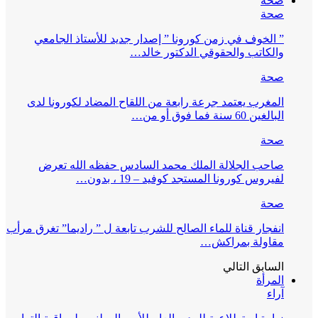
صحة
صحة
” الخوف في زمن كورونا ” إصدار جديد للأستاذ الجامعي
والكاتب والحقوقي الدكتور خالد…
صحة
المغرب يعتمد جرعة رابعة من اللقاح المضاد لكورونا لدى
البالغين 60 سنة فما فوق أو من…
صحة
صاحب الجلالة الملك محمد السادس حفظه الله تعرض
لفيروس كورونا المستجد كوفيد – 19 ، بدون…
صحة
انفجار قناة للماء الصالح للشرب تابعة ل ” راديما” تغرق مرأب
مقاولة بمراكش…
السابق
التالي
المرأة
آراء