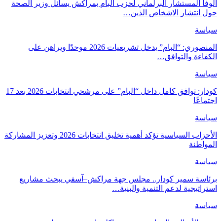
الوفا المستشار البرلماني لحزب البام بمراكش يسائل وزير الصحة
حول انتشار الاشخاص الذين…
سياسة
المنصوري: “البام” يدخل تشريعيات 2026 موحدًا ويراهن على
الكفاءة والتوافق…
سياسة
كودار: توافق كامل داخل “البام” على مرشحي انتخابات 2026 بعد 17
اجتماعًا
سياسة
الأحزاب السياسية تؤكد أهمية تخليق انتخابات 2026 وتعزيز المشاركة
المواطنة
سياسة
برئاسة سمير كودار.. مجلس جهة مراكش–آسفي يبحث مشاريع
استراتيجية لدعم التنمية والبنية…
سياسة