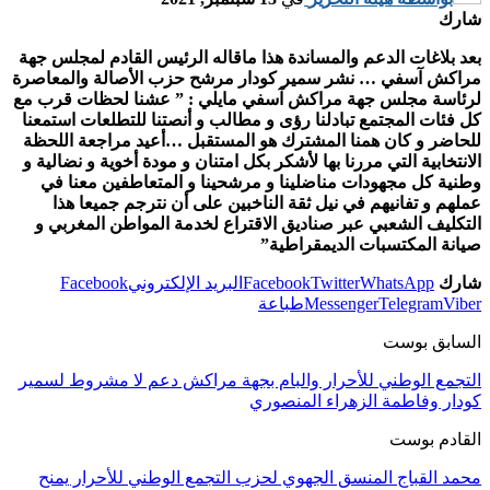
شارك
بعد بلاغات الدعم والمساندة هذا ماقاله الرئيس القادم لمجلس جهة
مراكش آسفي … نشر سمير كودار مرشح حزب الأصالة والمعاصرة
لرئاسة مجلس جهة مراكش آسفي مايلي : ” عشنا لحظات قرب مع
كل فئات المجتمع تبادلنا رؤى و مطالب و أنصتنا للتطلعات استمعنا
للحاضر و كان همنا المشترك هو المستقبل …أعيد مراجعة اللحظة
الانتخابية التي مررنا بها لأشكر بكل امتنان و مودة أخوية و نضالية و
وطنية كل مجهودات مناضلينا و مرشحينا و المتعاطفين معنا في
عملهم و تفانيهم في نيل ثقة الناخبين على أن نترجم جميعا هذا
التكليف الشعبي عبر صناديق الاقتراع لخدمة المواطن المغربي و
صيانة المكتسبات الديمقراطية”
شارك
WhatsApp
Twitter
Facebook
البريد الإلكتروني
Facebook
Viber
Telegram
Messenger
طباعة
السابق بوست
التجمع الوطني للأحرار والبام بجهة مراكش دعم لا مشروط لسمير
كودار وفاطمة الزهراء المنصوري
القادم بوست
محمد القباج المنسق الجهوي لحزب التجمع الوطني للأحرار يمنح