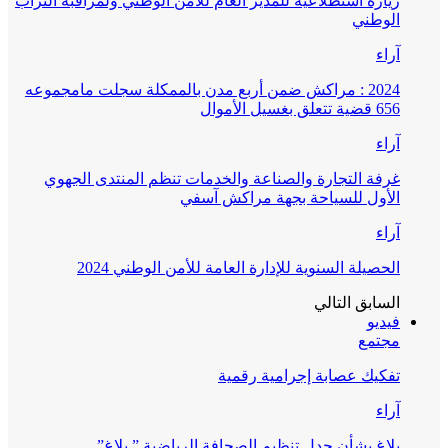
زيارة استطلاعية للمدير العام للأمن الوطني ولمراقبة التراب
الوطني
آراء
2024 : مراكش ضمن أربع مدن بالممكلة سجلت مامجموعه
656 قضية تتعلق بغسيل الأموال
آراء
غرفة التجارة والصناعة والخدمات تنظم المنتدى الجهوي
الأول للسياحة بجهة مراكش آسفي
آراء
الحصيلة السنوية للإدارة العامة للأمن الوطني 2024
السابق
التالي
فيديو
مجتمع
تفكيك عصابة إجرامية رقمية
آراء
بلاغ بشأن جدل تنظيم الصحافة الرياضية ” بلاغ”