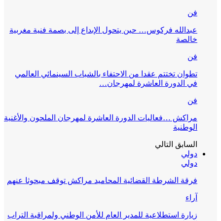
فن
عبدالله فركوس… حين يتحول الإبداع إلى بصمة فنية مغربية
خالصة
فن
تطوان تختتم عقدا من الاحتفاء بالشباب السينمائي العالمي
في الدورة العاشرة لمهرجان…
فن
مراكش …فعاليات الدورة العاشرة لمهرجان الملحون والأغنية
الوطنية
السابق
التالي
دولي
دولي
فرقة الشرطة القضائية المحاميد مراكش توقف مبحوثا عنهم
آراء
زيارة استطلاعية للمدير العام للأمن الوطني ولمراقبة التراب