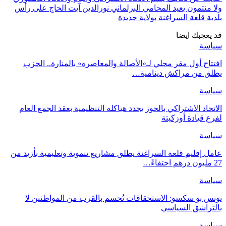
ولا منتمون يعيد المحامي البرلماني نورالدين آيت الحاج على رأس
بلدية قلعة السراغنة بولاية جديدة
قد يعجبك ايضا
سياسة
افتتاح أول مقر محلي لـ«الأصالة والمعاصرة» بالمنارة.. الحزب
يطلق من مراكش دينامية…
سياسة
الاتحاد الاشتراكي بالحوز يجدد هياكله التنظيمية بعقد الجمع العام
لفرع قيادة أوزكيتة
سياسة
عامل إقليم قلعة السراغنة يطلق مشاريع تنموية وتعليمية بأزيد من
27 مليون درهم احتفاءً…
سياسة
يونس بو سكسو: الاستحقاقات تُحسم بالقرب من المواطنين لا
بالتراشق السياسي
سياسة