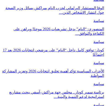
الوفا المستشار البرلماني لحزب البام بمراكش يسائل وزير الصحة
حول انتشار الاشخاص الذين…
سياسة
المنصوري: “البام” يدخل تشريعيات 2026 موحدًا ويراهن على
الكفاءة والتوافق…
سياسة
كودار: توافق كامل داخل “البام” على مرشحي انتخابات 2026 بعد 17
اجتماعًا
سياسة
الأحزاب السياسية تؤكد أهمية تخليق انتخابات 2026 وتعزيز المشاركة
المواطنة
سياسة
برئاسة سمير كودار.. مجلس جهة مراكش–آسفي يبحث مشاريع
استراتيجية لدعم التنمية والبنية…
سياسة