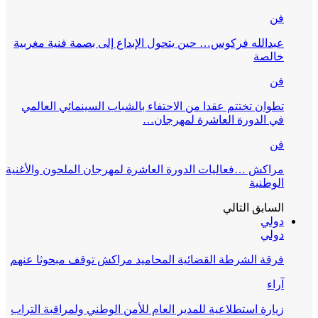
فن
عبدالله فركوس… حين يتحول الإبداع إلى بصمة فنية مغربية
خالصة
فن
تطوان تختتم عقدا من الاحتفاء بالشباب السينمائي العالمي
في الدورة العاشرة لمهرجان…
فن
مراكش …فعاليات الدورة العاشرة لمهرجان الملحون والأغنية
الوطنية
السابق
التالي
دولي
دولي
فرقة الشرطة القضائية المحاميد مراكش توقف مبحوثا عنهم
آراء
زيارة استطلاعية للمدير العام للأمن الوطني ولمراقبة التراب