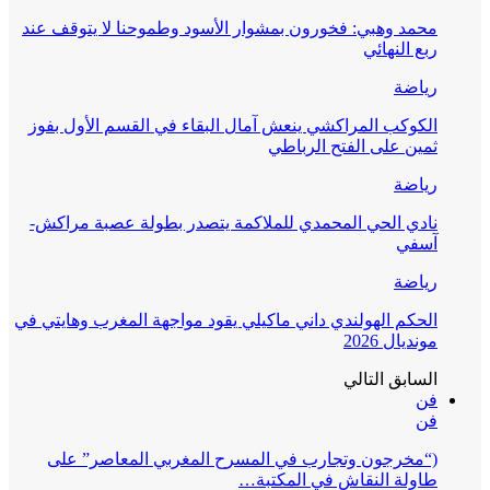
محمد وهبي: فخورون بمشوار الأسود وطموحنا لا يتوقف عند
ربع النهائي
رياضة
الكوكب المراكشي ينعش آمال البقاء في القسم الأول بفوز
ثمين على الفتح الرباطي
رياضة
نادي الحي المحمدي للملاكمة يتصدر بطولة عصبة مراكش-
آسفي
رياضة
الحكم الهولندي داني ماكيلي يقود مواجهة المغرب وهايتي في
مونديال 2026
السابق
التالي
فن
فن
(“مخرجون وتجارب في المسرح المغربي المعاصر” على
طاولة النقاش في المكتبة…