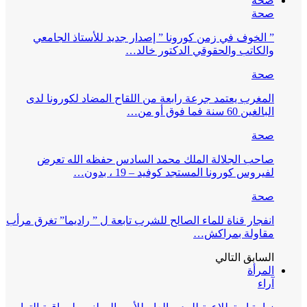
صحة
صحة
” الخوف في زمن كورونا ” إصدار جديد للأستاذ الجامعي
والكاتب والحقوقي الدكتور خالد…
صحة
المغرب يعتمد جرعة رابعة من اللقاح المضاد لكورونا لدى
البالغين 60 سنة فما فوق أو من…
صحة
صاحب الجلالة الملك محمد السادس حفظه الله تعرض
لفيروس كورونا المستجد كوفيد – 19 ، بدون…
صحة
انفجار قناة للماء الصالح للشرب تابعة ل ” راديما” تغرق مرأب
مقاولة بمراكش…
السابق
التالي
المرأة
آراء