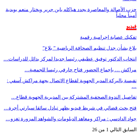
حزب الأصالة والمعاصرة يجدد هياكله بابن جرير ويختار منعم بويدية
أميناً محلياً
فيديو
تفكيك عصابة إجرامية رقمية
بلاغ بشأن جدل تنظيم الصحافة الرياضية ” بلاغ”
انتخاب الدكتور توفيق عطيفي رئيسا جديدا لمركز بدائل للدراسات…
مراكش … بإجماع الحضور فتاح حارفي رئيسا للجمعية…
نفيسة بالبركة المدير الجهوية لقطاع الاتصال بجهة مراكش آسفي :
…
تفاصيل الندوة الصحفية المشتركة بين المديرية الجهوية قطاع…
فتح بحث قضائي في شريط فيديو يظهر تبادل سائقا سيارتي أجرة…
جواد الدادسي : مراكز ومعاهد الدبلومات والشواهد المزورة تغزو…
السابق
التالي
1 من 26