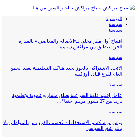
صباح مراكش - الخبر اليقين من هنا
الرئيسية
سياسة
سياسة
افتتاح أول مقر محلي لـ«الأصالة والمعاصرة» بالمنارة..
الحزب يطلق من مراكش دينامية…
سياسة
الاتحاد الاشتراكي بالحوز يجدد هياكله التنظيمية بعقد الجمع
العام لفرع قيادة أوزكيتة
سياسة
عامل إقليم قلعة السراغنة يطلق مشاريع تنموية وتعليمية
بأزيد من 27 مليون درهم احتفاءً…
سياسة
يونس بو سكسو: الاستحقاقات تُحسم بالقرب من المواطنين لا
بالتراشق السياسي