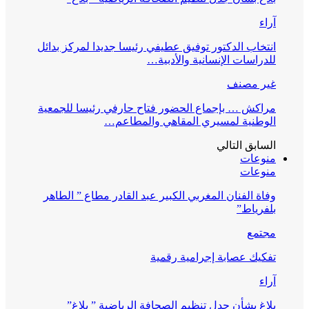
آراء
انتخاب الدكتور توفيق عطيفي رئيسا جديدا لمركز بدائل
للدراسات الإنسانية والأدبية…
غير مصنف
مراكش … بإجماع الحضور فتاح حارفي رئيسا للجمعية
الوطنية لمسيري المقاهي والمطاعم…
السابق
التالي
منوعات
منوعات
وفاة الفنان المغربي الكبير عبد القادر مطاع ” الطاهر
بلفرياط”
مجتمع
تفكيك عصابة إجرامية رقمية
آراء
بلاغ بشأن جدل تنظيم الصحافة الرياضية ” بلاغ”