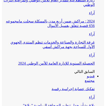
زيارة استطلاعية للمدير العام للأمن الوطني ولمراقبة التراب
الوطني
آراء
2024 : مراكش ضمن أربع مدن بالممكلة سجلت مامجموعه
656 قضية تتعلق بغسيل الأموال
آراء
غرفة التجارة والصناعة والخدمات تنظم المنتدى الجهوي
الأول للسياحة بجهة مراكش آسفي
آراء
الحصيلة السنوية للإدارة العامة للأمن الوطني 2024
السابق
التالي
فيديو
مجتمع
تفكيك عصابة إجرامية رقمية
آراء
بلاغ بشأن جدل تنظيم الصحافة الرياضية ” بلاغ”