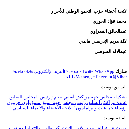
لائحة أعضاء حزب التجمع الوطني للأحرار
محمد فؤاد الحوري
عبدالخالق الغمراوي
لالة مريم الإدريسي قايدي
عبدالاله الصوصي
شارك
WhatsApp
Twitter
Facebook
البريد الإلكتروني
Facebook
Viber
Telegram
Messenger
طباعة
السابق بوست
تشكيلة مجلس جهة مراكش آسفي تضم : رئيس المجلس السابق
عمدة مراكش السابق رئيس مجلس جهة أسبق مسؤولون حزبيون
رؤساء جماعات و برلمانيون ” لائحة الأعضاء والانتماء السياسي “
القادم بوست
حديث عن تحالف يضم الاتحاد الاشتراكي والبام والاتحاد الدستوري