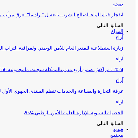
صحة
انفجار قناة للماء الصالح للشرب تابعة ل ” راديما” تغرق مرأ
السابق
التالي
المرأة
آراء
زيارة استطلاعية للمدير العام للأمن الوطني ولمراقبة التراب ا
آراء
2024 : مراكش ضمن أربع مدن بالممكلة سجلت مامجموعه 656 قضية تتعلق بغسيل الأموال
آراء
غرفة التجارة والصناعة والخدمات تنظم المنتدى الجهوي الأول
آراء
الحصيلة السنوية للإدارة العامة للأمن الوطني 2024
السابق
التالي
فيديو
مجتمع