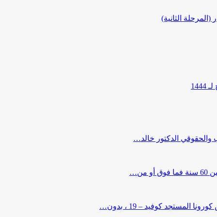
المرحلة الثانية)
144
ب والحقوقي الدكتور خالد…
من…
لمستجد كوفيد – 19 ، بدون…