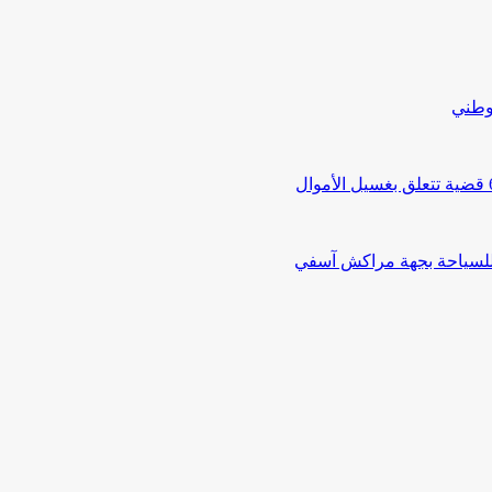
لوطني
 للسياحة بجهة مراكش آسفي