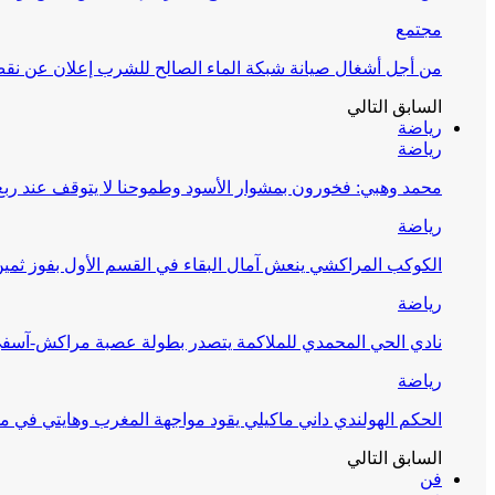
مجتمع
من أجل أشغال صيانة شبكة الماء الصالح للشرب إعلان عن نقص 
السابق
التالي
رياضة
رياضة
محمد وهبي: فخورون بمشوار الأسود وطموحنا لا يتوقف عند ربع 
رياضة
الكوكب المراكشي ينعش آمال البقاء في القسم الأول بفوز ثمين
رياضة
نادي الحي المحمدي للملاكمة يتصدر بطولة عصبة مراكش-آسف
رياضة
الحكم الهولندي داني ماكيلي يقود مواجهة المغرب وهايتي في مونديا
السابق
التالي
فن