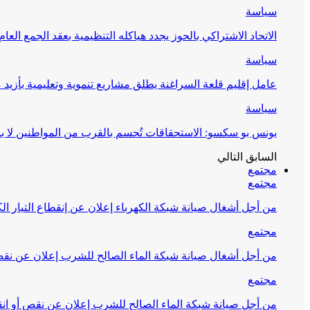
سياسة
الاتحاد الاشتراكي بالحوز يجدد هياكله التنظيمية بعقد الجمع العام
سياسة
عامل إقليم قلعة السراغنة يطلق مشاريع تنموية وتعليمية بأزيد من 27 مليون درهم احتف
سياسة
يونس بو سكسو: الاستحقاقات تُحسم بالقرب من المواطنين لا ب
السابق
التالي
مجتمع
مجتمع
من أجل أشغال صيانة شبكة الكهرباء إعلان عن إنقطاع التيار الك
مجتمع
من أجل أشغال صيانة شبكة الماء الصالح للشرب إعلان عن نقص 
مجتمع
من أجل صيانة شبكة الماء الصالح للشرب إعلان عن نقص أو انق