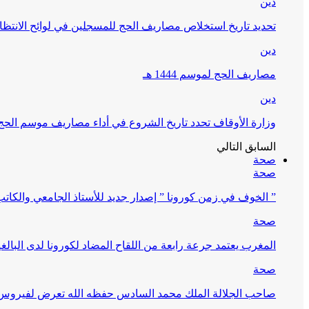
دين
تحديد تاريخ استخلاص مصاريف الحج للمسجلين في لوائح الانتظار (
دين
مصاريف الحج لموسم 1444 هـ
دين
وزارة الأوقاف تحدد تاريخ الشروع في أداء مصاريف موسم الحج لـ 4
السابق
التالي
صحة
صحة
” الخوف في زمن كورونا ” إصدار جديد للأستاذ الجامعي والكات
صحة
المغرب يعتمد جرعة رابعة من اللقاح المضاد لكورونا لدى البالغين 60 سنة فما فوق أو 
صحة
صاحب الجلالة الملك محمد السادس حفظه الله تعرض لفيروس كورونا ا