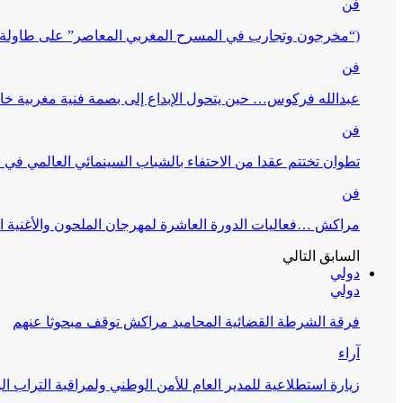
فن
(“مخرجون وتجارب في المسرح المغربي المعاصر” على طاولة 
فن
عبدالله فركوس… حين يتحول الإبداع إلى بصمة فنية مغربية خا
فن
تطوان تختتم عقدا من الاحتفاء بالشباب السينمائي العالمي في
فن
مراكش …فعاليات الدورة العاشرة لمهرجان الملحون والأغنية ا
السابق
التالي
دولي
دولي
فرقة الشرطة القضائية المحاميد مراكش توقف مبحوثا عنهم
آراء
زيارة استطلاعية للمدير العام للأمن الوطني ولمراقبة التراب ا