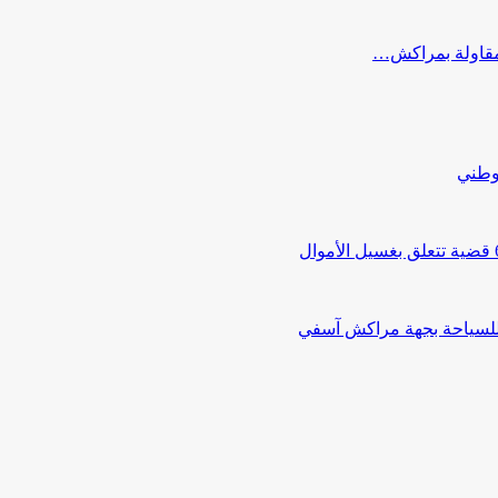
ب مقاولة بمراكش…
لوطني
 للسياحة بجهة مراكش آسفي