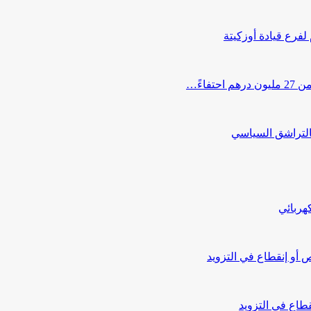
 لفرع قيادة أوزكيتة
اءً…
التراشق السياسي
هربائي
أو إنقطاع في التزويد
طاع في التزويد