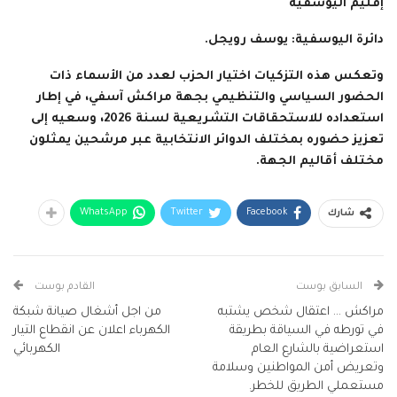
إقليم اليوسفية
دائرة اليوسفية: يوسف رويجل.
وتعكس هذه التزكيات اختيار الحزب لعدد من الأسماء ذات
الحضور السياسي والتنظيمي بجهة مراكش آسفي، في إطار
استعداده للاستحقاقات التشريعية لسنة 2026، وسعيه إلى
تعزيز حضوره بمختلف الدوائر الانتخابية عبر مرشحين يمثلون
مختلف أقاليم الجهة.
WhatsApp
Twitter
Facebook
شارك
السابق بوست
القادم بوست
مراكش … اعتقال شخص يشتبه
من اجل أشغال صيانة شبكة
في تورطه في السياقة بطريقة
الكهرباء اعلان عن انقطاع التيار
استعراضية بالشارع العام
الكهربائي
وتعريض أمن المواطنين وسلامة
مستعملي الطريق للخطر.