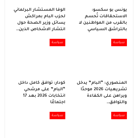
يونس بو سكسو:
الوفا المستشار البرلماني
الاستحقاقات تُحسم
لحزب البام بمراكش
بالقرب من المواطنين لا
يسائل وزير الصحة حول
بالتراشق السياسي
انتشار الاشخاص الذين…
سياسة
سياسة
المنصوري: “البام” يدخل
كودار: توافق كامل داخل
تشريعيات 2026 موحدًا
“البام” على مرشحي
ويراهن على الكفاءة
انتخابات 2026 بعد 17
والتوافق…
اجتماعًا
سياسة
سياسة