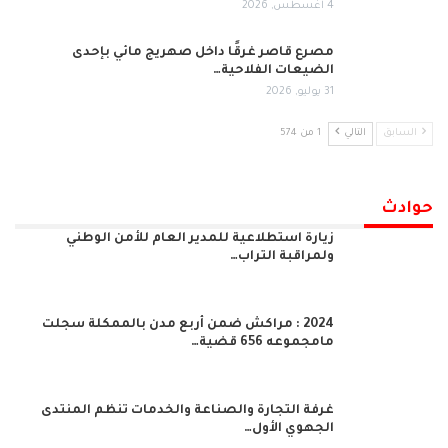
4 أغسطس, 2026
مصرع قاصر غرقًا داخل صهريج مائي بإحدى
الضيعات الفلاحية…
31 يوليو, 2026
السابق
التالي
1 من 574
حوادث
زيارة استطلاعية للمدير العام للأمن الوطني
ولمراقبة التراب…
2024 : مراكش ضمن أربع مدن بالممكلة سجلت
مامجموعه 656 قضية…
غرفة التجارة والصناعة والخدمات تنظم المنتدى
الجهوي الأول…