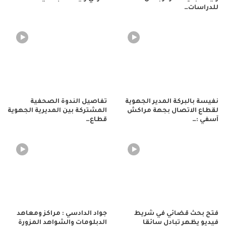
للدراسات…
نفيسة بالبركة المدير الجهوية
تفاصيل الندوة الصحفية
لقطاع الاتصال بجهة مراكش
المشتركة بين المديرية الجهوية
آسفي :…
قطاع…
فتح بحث قضائي في شريط
جواد الدادسي : مراكز ومعاهد
فيديو يظهر تبادل سائقا
الدبلومات والشواهد المزورة