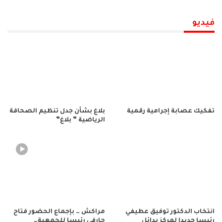
فيديو
تفكيك عصابة إجرامية رقمية
بلاغ بشأن جدل تنظيم الصحافة
الرياضية ” بلاغ”
انتخاب الدكتور توفيق عطيفي
مراكش … بإجماع الحضور فتاح
رئيسا جديدا لمركز بدائل
حارفي رئيسا للجمعية…