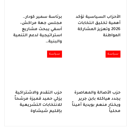
الأحزاب السياسية تؤكد
برئاسة سمير كودار..
أهمية تخليق انتخابات
مجلس جهة مراكش–
2026 وتعزيز المشاركة
آسفي يبحث مشاريع
المواطنة
استراتيجية لدعم التنمية
والبنية…
سياسة
سياسة
حزب الأصالة والمعاصرة
حزب التقدم والاشتراكية
يجدد هياكله بابن جرير
يزكي حميد قميزة مرشحاً
ويختار منعم بويدية أميناً
للانتخابات التشريعية
محلياً
بإقليم شيشاوة