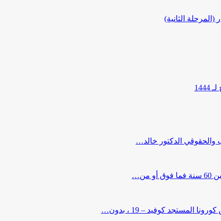
المرحلة الثانية)
144
ب والحقوقي الدكتور خالد…
من…
لمستجد كوفيد – 19 ، بدون…