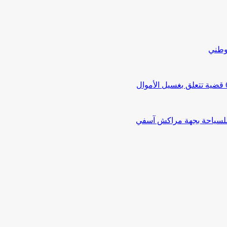
لوطني
 للسياحة بجهة مراكش آسفي