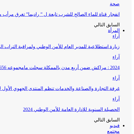
صحة
انفجار قناة للماء الصالح للشرب تابعة ل ” راديما” تغرق مرأ
السابق
التالي
المرأة
آراء
زيارة استطلاعية للمدير العام للأمن الوطني ولمراقبة التراب ا
آراء
2024 : مراكش ضمن أربع مدن بالممكلة سجلت مامجموعه 656 قضية تتعلق بغسيل الأموال
آراء
غرفة التجارة والصناعة والخدمات تنظم المنتدى الجهوي الأول
آراء
الحصيلة السنوية للإدارة العامة للأمن الوطني 2024
السابق
التالي
فيديو
مجتمع