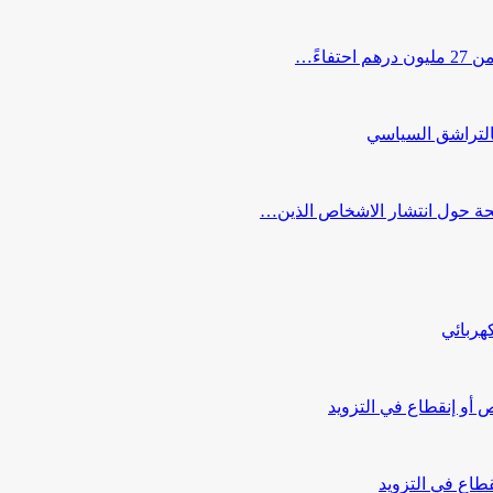
اءً…
التراشق السياسي
صحة حول انتشار الاشخاص الذين…
هربائي
أو إنقطاع في التزويد
طاع في التزويد