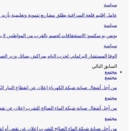
سياسة
عامل إقليم قلعة السراغنة يطلق مشاريع تنموية وتعليمية بأزيد من 27 مليون درهم احتف
سياسة
يونس بو سكسو: الاستحقاقات تُحسم بالقرب من المواطنين لا ب
سياسة
الوفا المستشار البرلماني لحزب البام بمراكش يسائل وزير ال
السابق
التالي
مجتمع
مجتمع
من أجل أشغال صيانة شبكة الكهرباء إعلان عن إنقطاع التيار الك
مجتمع
من أجل أشغال صيانة شبكة الماء الصالح للشرب إعلان عن نقص 
مجتمع
من أجل صيانة شبكة الماء الصالح للشرب إعلان عن نقص أو انق