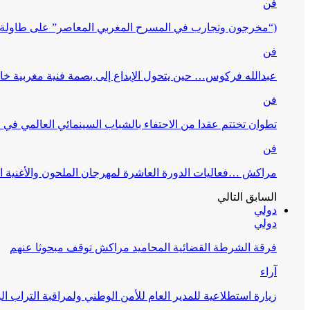
فن
(“مخرجون وتجارب في المسرح المغربي المعاصر” على طاولة 
فن
عبدالله فركوس… حين يتحول الإبداع إلى بصمة فنية مغربية خا
فن
تطوان تختتم عقدا من الاحتفاء بالشباب السينمائي العالمي في
فن
مراكش …فعاليات الدورة العاشرة لمهرجان الملحون والأغنية ا
السابق
التالي
دولي
دولي
فرقة الشرطة القضائية المحاميد مراكش توقف مبحوثا عنهم
آراء
زيارة استطلاعية للمدير العام للأمن الوطني ولمراقبة التراب ا