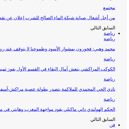
مجتمع
من أجل أشغال صيانة شبكة الماء الصالح للشرب إعلان عن نقص 
السابق
التالي
رياضة
رياضة
محمد وهبي: فخورون بمشوار الأسود وطموحنا لا يتوقف عند ربع 
رياضة
الكوكب المراكشي ينعش آمال البقاء في القسم الأول بفوز ثمين
رياضة
نادي الحي المحمدي للملاكمة يتصدر بطولة عصبة مراكش-آسف
رياضة
الحكم الهولندي داني ماكيلي يقود مواجهة المغرب وهايتي في مونديا
السابق
التالي
فن