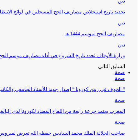
دين
تحديد تاريخ استخلاص مصاريف الحج للمسجلين في لوائح الانتظار (
دين
مصاريف الحج لموسم 1444 هـ
دين
وزارة الأوقاف تحدد تاريخ الشروع في أداء مصاريف موسم الحج لـ 4
السابق
التالي
صحة
صحة
” الخوف في زمن كورونا ” إصدار جديد للأستاذ الجامعي والكات
صحة
المغرب يعتمد جرعة رابعة من اللقاح المضاد لكورونا لدى البالغين 60 سنة فما فوق أو 
صحة
صاحب الجلالة الملك محمد السادس حفظه الله تعرض لفيروس كورونا ا