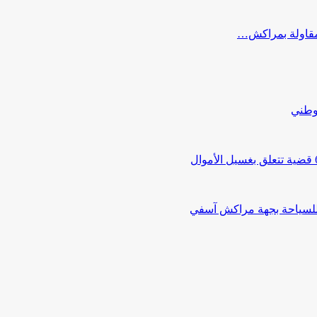
ب مقاولة بمراكش…
لوطني
 للسياحة بجهة مراكش آسفي