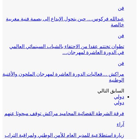
فن
عبدالله فركوس… حين يتحول الإبداع إلى بصمة فنية مغربية
خالصة
فن
تطوان تختتم عقدا من الاحتفاء بالشباب السينمائي العالمي
في الدورة العاشرة لمهرجان…
فن
مراكش …فعاليات الدورة العاشرة لمهرجان الملحون والأغنية
الوطنية
السابق
التالي
دولي
دولي
فرقة الشرطة القضائية المحاميد مراكش توقف مبحوثا عنهم
آراء
زيارة استطلاعية للمدير العام للأمن الوطني ولمراقبة التراب