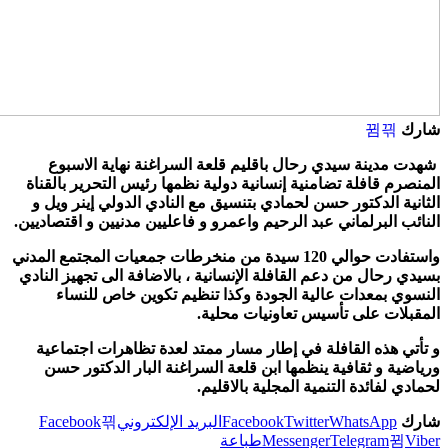
مدينة سيدي رحال باقليم قلعة السراغنة نهاية الاسبوع
رم قافلة تضامنية إنسانية دولية نظمها رئيس التحرير بالقناة
ية الدكتور حسن لحمادي بتنسيق مع النادي الدولي إينر ويل و
ب البرلماني عبد الرحيم واعمرو و فاعليين مدنيين و اقتصاديين.
واستفادت حوالي 120 سيدة من منخرطات جمعيات المجتمع المدني
 رحال من دعم القافلة الإنسانية ، بالاضافة الى تجهيز النادي
ي بمعدات عالية الجودة وكذا تنظيم تكوين خاص للنساء
لات على تأسيس تعاونيات محلية.
ي هذه القافلة في إطار مسار ممتد لعدة تظاهرات اجتماعية
ية و ثقافية ينظمها ابن قلعة السراغنة البار الدكتور حسن
 لفائدة التنمية المجلية بالاقليم.
WhatsApp
Twitter
Facebook
البريد الإلكتروني
Facebook
Telegram
Messenger
طباعة