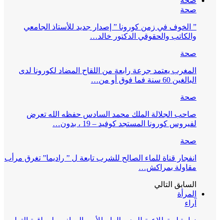
صحة
صحة
” الخوف في زمن كورونا ” إصدار جديد للأستاذ الجامعي
والكاتب والحقوقي الدكتور خالد…
صحة
المغرب يعتمد جرعة رابعة من اللقاح المضاد لكورونا لدى
البالغين 60 سنة فما فوق أو من…
صحة
صاحب الجلالة الملك محمد السادس حفظه الله تعرض
لفيروس كورونا المستجد كوفيد – 19 ، بدون…
صحة
انفجار قناة للماء الصالح للشرب تابعة ل ” راديما” تغرق مرأب
مقاولة بمراكش…
السابق
التالي
المرأة
آراء