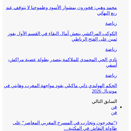
محمد وهبي: فخورون بمشوار الأسود وطموحنا لا يتوقف عند
ربع النهائي
رياضة
الكوكب المراكشي ينعش آمال البقاء في القسم الأول بفوز
ثمين على الفتح الرباطي
رياضة
نادي الحي المحمدي للملاكمة يتصدر بطولة عصبة مراكش-
آسفي
رياضة
الحكم الهولندي داني ماكيلي يقود مواجهة المغرب وهايتي في
مونديال 2026
السابق
التالي
فن
فن
(“مخرجون وتجارب في المسرح المغربي المعاصر” على
طاولة النقاش في المكتبة…