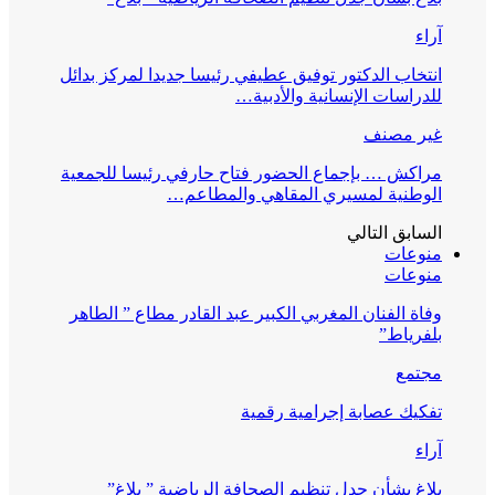
آراء
انتخاب الدكتور توفيق عطيفي رئيسا جديدا لمركز بدائل
للدراسات الإنسانية والأدبية…
غير مصنف
مراكش … بإجماع الحضور فتاح حارفي رئيسا للجمعية
الوطنية لمسيري المقاهي والمطاعم…
السابق
التالي
منوعات
منوعات
وفاة الفنان المغربي الكبير عبد القادر مطاع ” الطاهر
بلفرياط”
مجتمع
تفكيك عصابة إجرامية رقمية
آراء
بلاغ بشأن جدل تنظيم الصحافة الرياضية ” بلاغ”