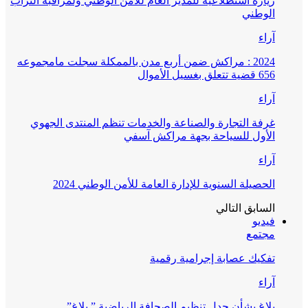
زيارة استطلاعية للمدير العام للأمن الوطني ولمراقبة التراب
الوطني
آراء
2024 : مراكش ضمن أربع مدن بالممكلة سجلت مامجموعه
656 قضية تتعلق بغسيل الأموال
آراء
غرفة التجارة والصناعة والخدمات تنظم المنتدى الجهوي
الأول للسياحة بجهة مراكش آسفي
آراء
الحصيلة السنوية للإدارة العامة للأمن الوطني 2024
السابق
التالي
فيديو
مجتمع
تفكيك عصابة إجرامية رقمية
آراء
بلاغ بشأن جدل تنظيم الصحافة الرياضية ” بلاغ”