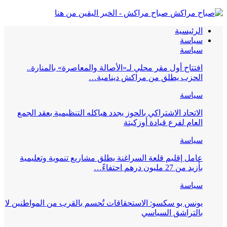
صباح مراكش - الخبر اليقين من هنا
الرئيسية
سياسة
سياسة
افتتاح أول مقر محلي لـ«الأصالة والمعاصرة» بالمنارة..
الحزب يطلق من مراكش دينامية…
سياسة
الاتحاد الاشتراكي بالحوز يجدد هياكله التنظيمية بعقد الجمع
العام لفرع قيادة أوزكيتة
سياسة
عامل إقليم قلعة السراغنة يطلق مشاريع تنموية وتعليمية
بأزيد من 27 مليون درهم احتفاءً…
سياسة
يونس بو سكسو: الاستحقاقات تُحسم بالقرب من المواطنين لا
بالتراشق السياسي