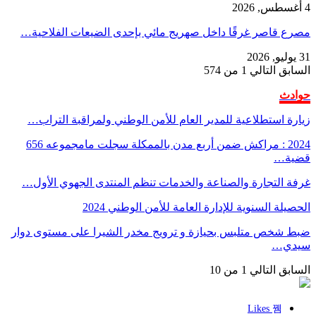
قاصر غرقًا داخل صهريج مائي بإحدى الضيعات الفلاحية…
بق
التالي
1 من 574
ث
 استطلاعية للمدير العام للأمن الوطني ولمراقبة التراب…
2024 : مراكش ضمن أربع مدن بالممكلة سجلت مامجموعه 656
…
التجارة والصناعة والخدمات تنظم المنتدى الجهوي الأول…
ة السنوية للإدارة العامة للأمن الوطني 2024
خص متلبس بحيازة و ترويج مخدر الشيرا على مستوى دوار
ي…
بق
التالي
1 من 10
Likes