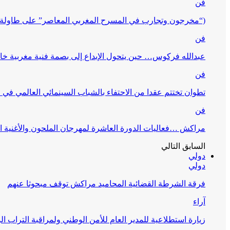
فن
(“مخرجون وتجارب في المسرح المغربي المعاصر” على طاولة 
فن
عبدالله فركوس… حين يتحول الإبداع إلى بصمة فنية مغربية خا
فن
تطوان تختتم عقدا من الاحتفاء بالشباب السينمائي العالمي في
فن
مراكش …فعاليات الدورة العاشرة لمهرجان الملحون والأغنية ا
السابق
التالي
دولي
دولي
فرقة الشرطة القضائية المحاميد مراكش توقف مبحوثا عنهم
آراء
زيارة استطلاعية للمدير العام للأمن الوطني ولمراقبة التراب ا