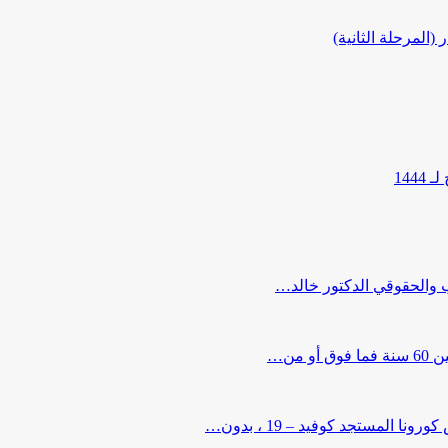
المرحلة الثانية)
144
ب والحقوقي الدكتور خالد…
من…
لمستجد كوفيد – 19 ، بدون…