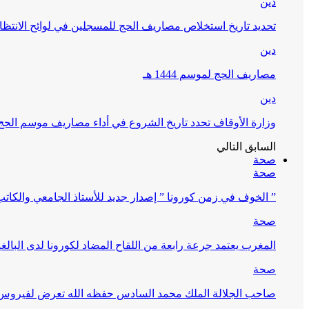
دين
تحديد تاريخ استخلاص مصاريف الحج للمسجلين في لوائح الانتظار (
دين
مصاريف الحج لموسم 1444 هـ
دين
وزارة الأوقاف تحدد تاريخ الشروع في أداء مصاريف موسم الحج لـ 4
السابق
التالي
صحة
صحة
” الخوف في زمن كورونا ” إصدار جديد للأستاذ الجامعي والكات
صحة
المغرب يعتمد جرعة رابعة من اللقاح المضاد لكورونا لدى البالغين 60 سنة فما فوق أو 
صحة
صاحب الجلالة الملك محمد السادس حفظه الله تعرض لفيروس كورونا ا