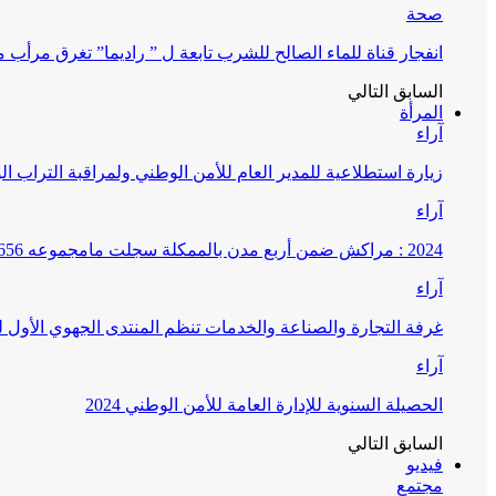
صحة
انفجار قناة للماء الصالح للشرب تابعة ل ” راديما” تغرق مرأ
السابق
التالي
المرأة
آراء
زيارة استطلاعية للمدير العام للأمن الوطني ولمراقبة التراب ا
آراء
2024 : مراكش ضمن أربع مدن بالممكلة سجلت مامجموعه 656 قضية تتعلق بغسيل الأموال
آراء
غرفة التجارة والصناعة والخدمات تنظم المنتدى الجهوي الأول
آراء
الحصيلة السنوية للإدارة العامة للأمن الوطني 2024
السابق
التالي
فيديو
مجتمع