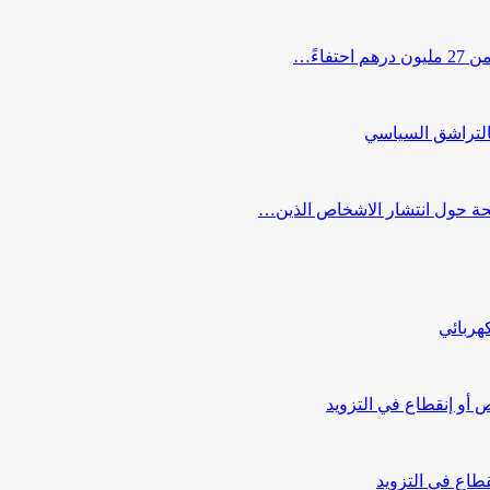
اءً…
التراشق السياسي
صحة حول انتشار الاشخاص الذين…
هربائي
أو إنقطاع في التزويد
طاع في التزويد