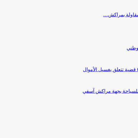
ب مقاولة بمراكش…
لوطني
 للسياحة بجهة مراكش آسفي