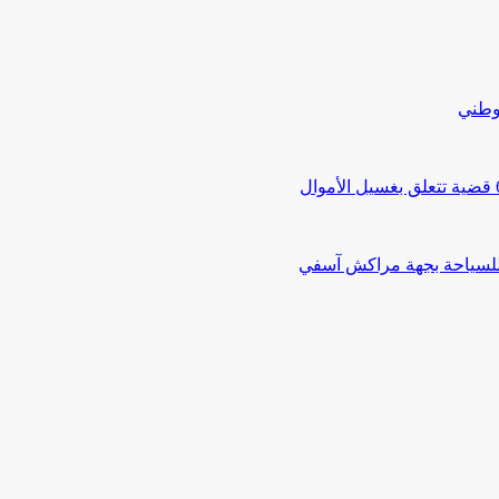
لوطني
 للسياحة بجهة مراكش آسفي