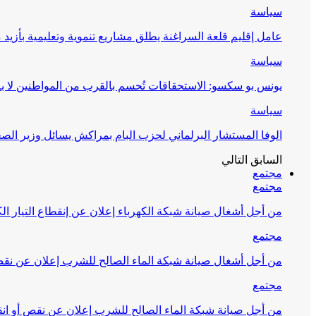
سياسة
عامل إقليم قلعة السراغنة يطلق مشاريع تنموية وتعليمية بأزيد من 27 مليون درهم احتف
سياسة
يونس بو سكسو: الاستحقاقات تُحسم بالقرب من المواطنين لا ب
سياسة
الوفا المستشار البرلماني لحزب البام بمراكش يسائل وزير ال
السابق
التالي
مجتمع
مجتمع
من أجل أشغال صيانة شبكة الكهرباء إعلان عن إنقطاع التيار الك
مجتمع
من أجل أشغال صيانة شبكة الماء الصالح للشرب إعلان عن نقص 
مجتمع
من أجل صيانة شبكة الماء الصالح للشرب إعلان عن نقص أو انق