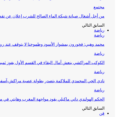
مجتمع
من أجل أشغال صيانة شبكة الماء الصالح للشرب إعلان عن نقص 
السابق
التالي
رياضة
رياضة
محمد وهبي: فخورون بمشوار الأسود وطموحنا لا يتوقف عند ربع 
رياضة
الكوكب المراكشي ينعش آمال البقاء في القسم الأول بفوز ثمين
رياضة
نادي الحي المحمدي للملاكمة يتصدر بطولة عصبة مراكش-آسف
رياضة
الحكم الهولندي داني ماكيلي يقود مواجهة المغرب وهايتي في مونديا
السابق
التالي
فن