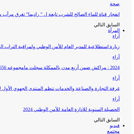
صحة
انفجار قناة للماء الصالح للشرب تابعة ل ” راديما” تغرق مرأ
السابق
التالي
المرأة
آراء
زيارة استطلاعية للمدير العام للأمن الوطني ولمراقبة التراب ا
آراء
2024 : مراكش ضمن أربع مدن بالممكلة سجلت مامجموعه 656 قضية تتعلق بغسيل الأموال
آراء
غرفة التجارة والصناعة والخدمات تنظم المنتدى الجهوي الأول
آراء
الحصيلة السنوية للإدارة العامة للأمن الوطني 2024
السابق
التالي
فيديو
مجتمع