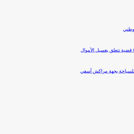
لوطني
 للسياحة بجهة مراكش آسفي