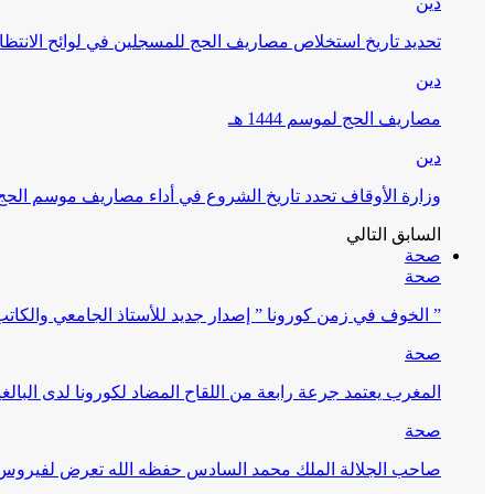
دين
تحديد تاريخ استخلاص مصاريف الحج للمسجلين في لوائح الانتظار (
دين
مصاريف الحج لموسم 1444 هـ
دين
وزارة الأوقاف تحدد تاريخ الشروع في أداء مصاريف موسم الحج لـ 4
السابق
التالي
صحة
صحة
” الخوف في زمن كورونا ” إصدار جديد للأستاذ الجامعي والكات
صحة
المغرب يعتمد جرعة رابعة من اللقاح المضاد لكورونا لدى البالغين 60 سنة فما فوق أو 
صحة
صاحب الجلالة الملك محمد السادس حفظه الله تعرض لفيروس كورونا ا