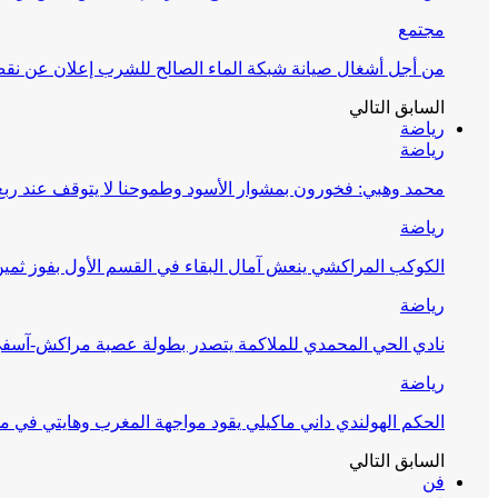
مجتمع
من أجل أشغال صيانة شبكة الماء الصالح للشرب إعلان عن نقص 
السابق
التالي
رياضة
رياضة
محمد وهبي: فخورون بمشوار الأسود وطموحنا لا يتوقف عند ربع 
رياضة
الكوكب المراكشي ينعش آمال البقاء في القسم الأول بفوز ثمين
رياضة
نادي الحي المحمدي للملاكمة يتصدر بطولة عصبة مراكش-آسف
رياضة
الحكم الهولندي داني ماكيلي يقود مواجهة المغرب وهايتي في مونديا
السابق
التالي
فن