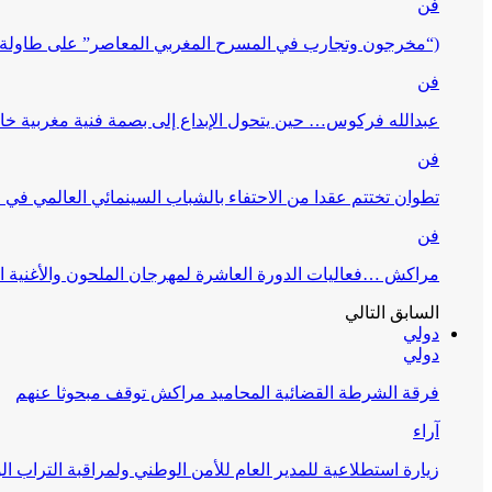
فن
(“مخرجون وتجارب في المسرح المغربي المعاصر” على طاولة 
فن
عبدالله فركوس… حين يتحول الإبداع إلى بصمة فنية مغربية خا
فن
تطوان تختتم عقدا من الاحتفاء بالشباب السينمائي العالمي في
فن
مراكش …فعاليات الدورة العاشرة لمهرجان الملحون والأغنية ا
السابق
التالي
دولي
دولي
فرقة الشرطة القضائية المحاميد مراكش توقف مبحوثا عنهم
آراء
زيارة استطلاعية للمدير العام للأمن الوطني ولمراقبة التراب ا