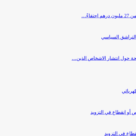
اءً…
التراشق السياسي
صحة حول انتشار الاشخاص الذين…
هربائي
أو إنقطاع في التزويد
طاع في التزويد