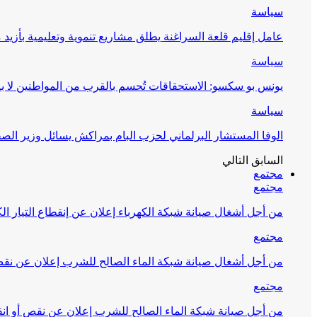
سياسة
عامل إقليم قلعة السراغنة يطلق مشاريع تنموية وتعليمية بأزيد من 27 مليون درهم احتف
سياسة
يونس بو سكسو: الاستحقاقات تُحسم بالقرب من المواطنين لا ب
سياسة
الوفا المستشار البرلماني لحزب البام بمراكش يسائل وزير ال
السابق
التالي
مجتمع
مجتمع
من أجل أشغال صيانة شبكة الكهرباء إعلان عن إنقطاع التيار الك
مجتمع
من أجل أشغال صيانة شبكة الماء الصالح للشرب إعلان عن نقص 
مجتمع
من أجل صيانة شبكة الماء الصالح للشرب إعلان عن نقص أو انق