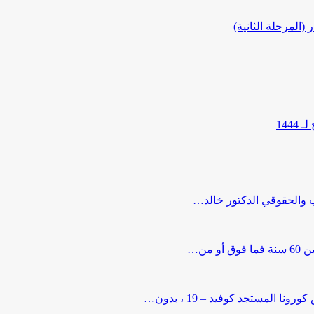
المرحلة الثانية)
144
ب والحقوقي الدكتور خالد…
من…
لمستجد كوفيد – 19 ، بدون…