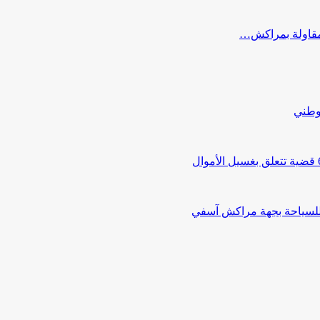
ب مقاولة بمراكش…
لوطني
 للسياحة بجهة مراكش آسفي