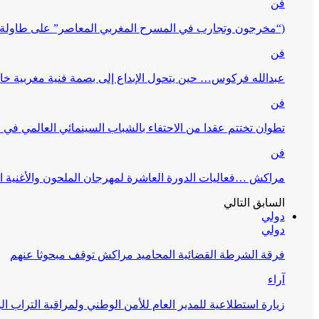
فن
(“مخرجون وتجارب في المسرح المغربي المعاصر” على طاولة 
فن
عبدالله فركوس… حين يتحول الإبداع إلى بصمة فنية مغربية خا
فن
تطوان تختتم عقدا من الاحتفاء بالشباب السينمائي العالمي في
فن
مراكش …فعاليات الدورة العاشرة لمهرجان الملحون والأغنية ا
السابق
التالي
دولي
دولي
فرقة الشرطة القضائية المحاميد مراكش توقف مبحوثا عنهم
آراء
زيارة استطلاعية للمدير العام للأمن الوطني ولمراقبة التراب ا