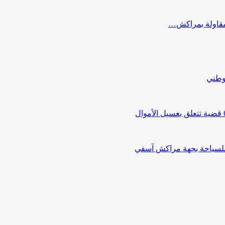
ب مقاولة بمراكش…
لوطني
 للسياحة بجهة مراكش آسفي