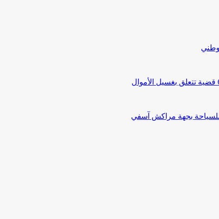
لوطني
 للسياحة بجهة مراكش آسفي