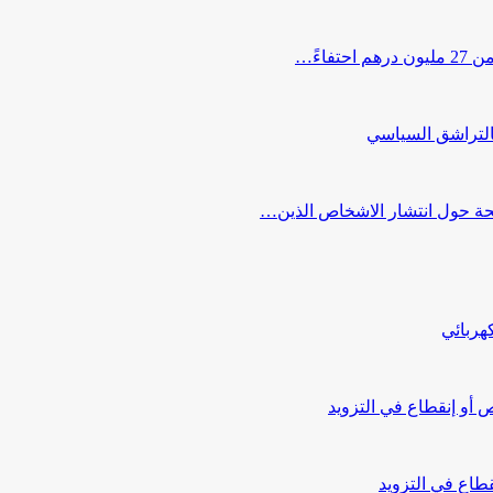
اءً…
التراشق السياسي
صحة حول انتشار الاشخاص الذين…
هربائي
أو إنقطاع في التزويد
طاع في التزويد