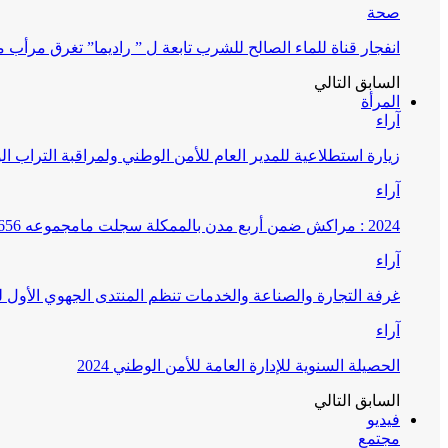
صحة
انفجار قناة للماء الصالح للشرب تابعة ل ” راديما” تغرق مرأ
السابق
التالي
المرأة
آراء
زيارة استطلاعية للمدير العام للأمن الوطني ولمراقبة التراب ا
آراء
2024 : مراكش ضمن أربع مدن بالممكلة سجلت مامجموعه 656 قضية تتعلق بغسيل الأموال
آراء
غرفة التجارة والصناعة والخدمات تنظم المنتدى الجهوي الأول
آراء
الحصيلة السنوية للإدارة العامة للأمن الوطني 2024
السابق
التالي
فيديو
مجتمع