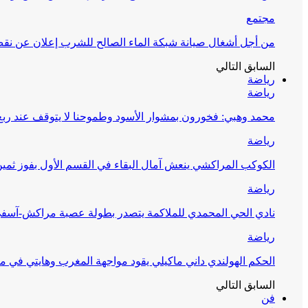
مجتمع
من أجل أشغال صيانة شبكة الماء الصالح للشرب إعلان عن نقص 
السابق
التالي
رياضة
رياضة
محمد وهبي: فخورون بمشوار الأسود وطموحنا لا يتوقف عند ربع 
رياضة
الكوكب المراكشي ينعش آمال البقاء في القسم الأول بفوز ثمين
رياضة
نادي الحي المحمدي للملاكمة يتصدر بطولة عصبة مراكش-آسف
رياضة
الحكم الهولندي داني ماكيلي يقود مواجهة المغرب وهايتي في مونديا
السابق
التالي
فن