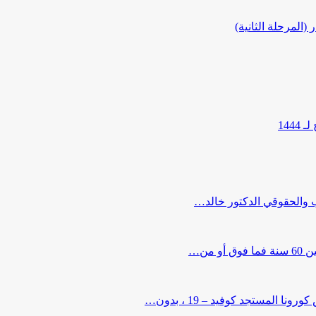
المرحلة الثانية)
144
ب والحقوقي الدكتور خالد…
من…
لمستجد كوفيد – 19 ، بدون…