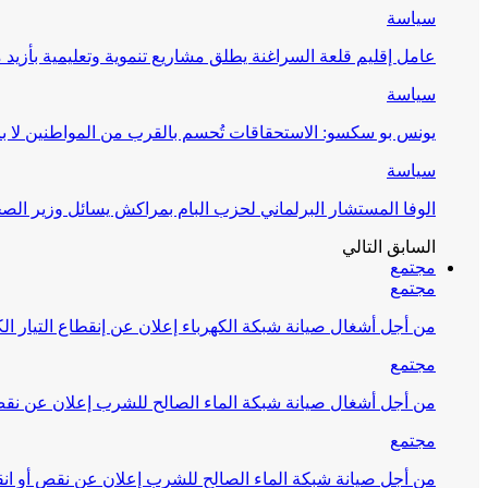
سياسة
عامل إقليم قلعة السراغنة يطلق مشاريع تنموية وتعليمية بأزيد من 27 مليون درهم احتف
سياسة
يونس بو سكسو: الاستحقاقات تُحسم بالقرب من المواطنين لا ب
سياسة
الوفا المستشار البرلماني لحزب البام بمراكش يسائل وزير ال
السابق
التالي
مجتمع
مجتمع
من أجل أشغال صيانة شبكة الكهرباء إعلان عن إنقطاع التيار الك
مجتمع
من أجل أشغال صيانة شبكة الماء الصالح للشرب إعلان عن نقص 
مجتمع
من أجل صيانة شبكة الماء الصالح للشرب إعلان عن نقص أو انق