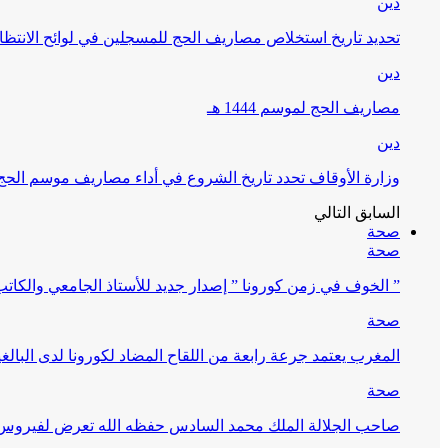
دين
تحديد تاريخ استخلاص مصاريف الحج للمسجلين في لوائح الانتظار (
دين
مصاريف الحج لموسم 1444 هـ
دين
وزارة الأوقاف تحدد تاريخ الشروع في أداء مصاريف موسم الحج لـ 4
السابق
التالي
صحة
صحة
” الخوف في زمن كورونا ” إصدار جديد للأستاذ الجامعي والكات
صحة
المغرب يعتمد جرعة رابعة من اللقاح المضاد لكورونا لدى البالغين 60 سنة فما فوق أو 
صحة
صاحب الجلالة الملك محمد السادس حفظه الله تعرض لفيروس كورونا ا